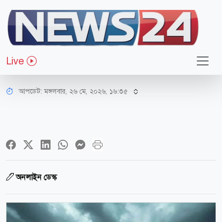
জাতীয়
ঢাকাসহ ৬ জেলায় তাণ্ডব চালাবে
Live
কালবৈশাখী ঝড়, নদীবন্দরে সতর্কতা
আপডেট: মঙ্গলবার, ২৬ মে, ২০২৬, ১৬:৩৫
অনলাইন ডেস্ক