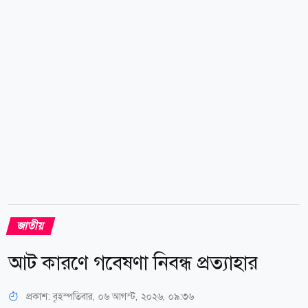
ডিএমপির মিডিয়া অ্যান্ড পাবলিক রিলেশন্স বিভাগের অতিরিক্ত
উপ-পুলিশ কমিশনার নিয়াজ মেহেদী। news24bd.tv/তৌহিদ
জাতীয়
আট কারণে গবেষণা নিবন্ধ প্রত্যাহার
প্রকাশ:
বৃহস্পতিবার, ০৬ আগস্ট, ২০২৬, ০৯:৩৬