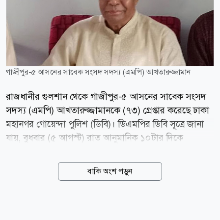
গাজীপুর-৫ আসনের সাবেক সংসদ সদস্য (এমপি) আখতারুজ্জামান
রাজধানীর গুলশান থেকে গাজীপুর-৫ আসনের সাবেক সংসদ
সদস্য (এমপি) আখতারুজ্জামানকে (৭৩) গ্রেপ্তার করেছে ঢাকা
মহানগর গোয়েন্দা পুলিশ (ডিবি)। ডিএমপির ডিবি সূত্রে জানা
যায়, বুধবার (৫ আগস্ট) রাত আনুমানিক ১০টার দিকে
রাজধানীর গুলশান এলাকার একটি বাসায় অভিযান পরিচালনা
করে তাকে গ্রেফতার করা হয়। তিনি নিষিদ্ধ ঘোষিত সংগঠনের
বাকি অংশ পড়ুন
কর্মকাণ্ডে সম্পৃক্ত থাকার অভিযোগে গ্রেপ্তার হন। তার বিরুদ্ধে
হত্যাসহ একাধিক মামলা রয়েছে। গ্রেপ্তারের বিরুদ্ধে পরবর্তী
প্রয়োজনীয় আইনগত ব্যবস্থা গ্রহণ প্রক্রিয়াধীন বলে জানিয়েছেন