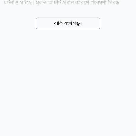
ঘটনাও ঘটছে। মূলত আটটি প্রধান কারণে গবেষণা নিবন্ধ
প্রত্যাহার করা হয়। এগুলো হচ্ছে তথ্য জালিয়াতি বা বিকৃতি,
চৌর্যবৃত্তি, গুরুতর গবেষণাগত বা পদ্ধতিগত ত্রুটি, একই
বাকি অংশ পড়ুন
গবেষণা নিবন্ধ একাধিকবার প্রকাশ, ভুয়া বা ফরমায়েশি
বিশেষজ্ঞ মূল্যায়ন, লেখকত্বসংক্রান্ত অনিয়ম, গবেষণা নীতিমালা
লঙ্ঘন এবং স্বার্থের সংঘাত গোপন করা। আবার লেখকরাও
তাঁদের নিবন্ধে কোনো ভুল বা ত্রুটি আছে বলে মনে করলে তা
প্রত্যাহার করার অনুরোধ করে থাকেন। সংশ্লিষ্ট সূত্রে এসব তথ্য
জানা গেছে। শিক্ষক নিয়োগ, পদোন্নতি, গবেষণা অনুদান এবং
আন্তর্জাতিক বিশ্ববিদ্যালয় র্যাংকিংয়ে ভালো অবস্থান অর্জনের
ক্ষেত্রে আন্তর্জাতিক জার্নালে এই...