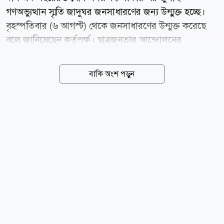
গণঅভ্যুত্থান স্মৃতি জাদুঘর জনসাধারণের জন্য উন্মুক্ত হচ্ছে।
বৃহস্পতিবার (৬ আগস্ট) থেকে জনসাধারণের উন্মুক্ত করেছে
বলে জানিয়েছেন কর্তৃপর্ক্ষ। ছাত্রজনতার আন্দোলনের
ঘটনাপ্রবাহ, শহীদ ও আহতদের স্মৃতি, আলোকচিত্র, ভিডিও,
দলিল, ব্যক্তিগত ব্যবহার্য সামগ্রী এবং বিভিন্ন ডিজিটাল প্রদর্শনী
বাকি অংশ পড়ুন
জায়গা পেয়েছে এই জাদুঘরে। জনসাধারণের জন্য আজ
বৃহস্পতিবার প্রথম দিনের ৯০০টি টিকিট গতকাল বুধবার
বিকেল ৪টার মধ্যেই বিক্রি হয়েছে। এর আগে গতকাল সকালে
জুলাই জাদুঘর উদ্বোধন করেছেন প্রধানমন্ত্রী তারেক রহমান। যে
সময়ে ঢোকা যাবে জাদুঘরে জাদুঘরে প্রবেশের সময়কে
কয়েকটি স্লটে ফেলা হয়েছে। প্রাথমিকভাবে প্রতিদিন ৯০০
দর্শনার্থী এই জাদুঘরের মূল ভবনে প্রবেশ করতে পারবেন।
জাদুঘর কর্তৃপক্ষ বলেছেন, অনলাইন বুকিং ব্যবস্থার
পাশাপাশি...