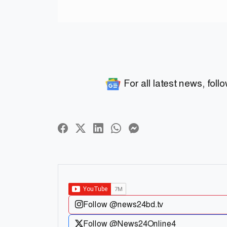
For all latest news, foll
Follow @news24bd.tv
Follow @News24Online4