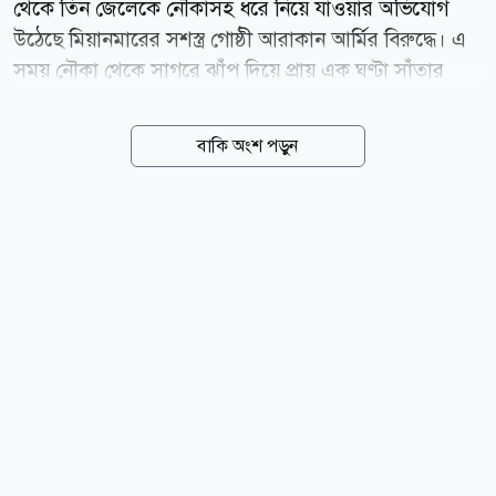
থেকে তিন জেলেকে নৌকাসহ ধরে নিয়ে যাওয়ার অভিযোগ
উঠেছে মিয়ানমারের সশস্ত্র গোষ্ঠী আরাকান আর্মির বিরুদ্ধে। এ
সময় নৌকা থেকে সাগরে ঝাঁপ দিয়ে প্রায় এক ঘণ্টা সাঁতার
কেটে বাংলাদেশে ফিরে এসেছেন আরও দুই জেলে। শনিবার
(৮ আগস্ট) দুপুরে নাফ নদীর নাইক্ষ্যংদিয়া এলাকা থেকে পাঁচ
বাকি অংশ পড়ুন
জেলেকে ধাওয়া করে তিনজনকে ধরে নিয়ে যাওয়া হয় বলে
জানিয়েছেন টেকনাফ উপজেলা নির্বাহী কর্মকর্তা (ইউএনও) এস
এম অনীক চৌধুরী। ধরে নিয়ে যাওয়া জেলেরা হলেনটেকনাফ
উপজেলার সাবরাং ইউনিয়নের শাহপরীর দ্বীপের জালিয়াপাড়া
এলাকার লেডা মিয়ার ছেলে জসিম উদ্দিন (৩০), মমতাজ মিয়ার
ছেলে মোহাম্মদ ইসমাইল (২৭) এবং মোহাম্মদ আইয়ুবের ছেলে
হারুন। অন্যদিকে সাগরে ঝাঁপ দিয়ে পালিয়ে আসা দুই জেলে
হলেন জালিয়াপাড়া এলাকার নুর আলি ও মো. শরীফ।
শাহপরীর দ্বীপ জালিয়াপাড়া নৌঘাট কমিটির...