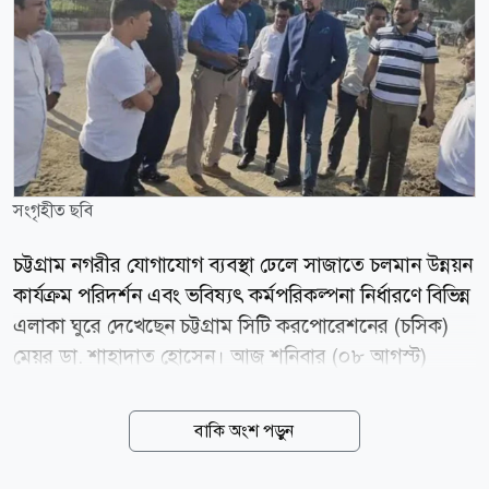
সংগৃহীত ছবি
চট্টগ্রাম নগরীর যোগাযোগ ব্যবস্থা ঢেলে সাজাতে চলমান উন্নয়ন
কার্যক্রম পরিদর্শন এবং ভবিষ্যৎ কর্মপরিকল্পনা নির্ধারণে বিভিন্ন
এলাকা ঘুরে দেখেছেন চট্টগ্রাম সিটি করপোরেশনের (চসিক)
মেয়র ডা. শাহাদাত হোসেন। আজ শনিবার (০৮ আগস্ট)
চট্টগ্রাম বোট ক্লাব থেকে বিমানবন্দর সড়ক হয়ে কর্ণফুলী
টানেলের পর্যন্ত সড়কের চলমান উন্নয়নকাজ পরিদর্শন করেন
বাকি অংশ পড়ুন
মেয়র। পরে টাইগারপাস, লালখানবাজার ও অক্সিজেন মোড়ের
নির্মাণাধীন গোলচত্বরসহ বিভিন্ন এলাকার সড়ক ঘুরে দেখেন