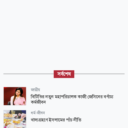
সর্বশেষ
জাতীয়
বিটিভির নতুন মহাপরিচালক কাজী জেসিনের বর্ণাঢ্য
কর্মজীবন
ধর্ম-জীবন
খাদ্যগ্রহণে ইসলামের পাঁচ নীতি