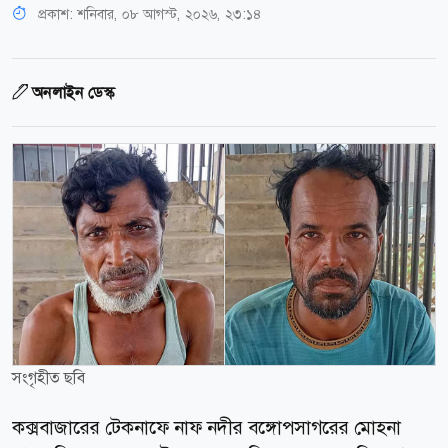
প্রকাশ:
শনিবার, ০৮ আগস্ট, ২০২৬, ২৩:১৪
অনলাইন ডেস্ক
সংগৃহীত ছবি
কক্সবাজারের টেকনাফে নাফ নদীর বঙ্গোপসাগরের মোহনা