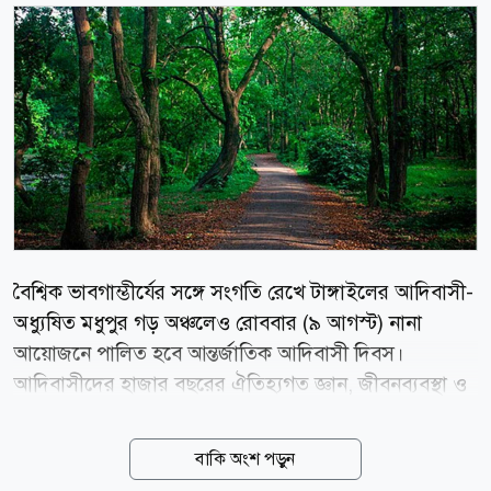
বৈশ্বিক ভাবগাম্ভীর্যের সঙ্গে সংগতি রেখে টাঙ্গাইলের আদিবাসী-
অধ্যুষিত মধুপুর গড় অঞ্চলেও রোববার (৯ আগস্ট) নানা
আয়োজনে পালিত হবে আন্তর্জাতিক আদিবাসী দিবস।
আদিবাসীদের হাজার বছরের ঐতিহ্যগত জ্ঞান, জীবনব্যবস্থা ও
সংস্কৃতিকে সমুন্নত রাখতে জাতিসংঘ এ বছরের মূল প্রতিপাদ্য
নির্ধারণ করেছে আদিবাসী ধাত্রীদের সম্মান ও স্বীকৃতি: জীবন ও
বাকি অংশ পড়ুন
কল্যাণ সুরক্ষা (Honouring Indigenous Midwives: