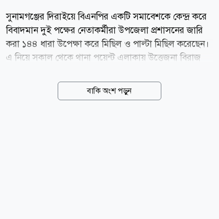
সুনামগঞ্জের দিরাইয়ে বিএনপির একটি সমাবেশকে কেন্দ্র করে
বিবাদমান দুই পক্ষের নেতাকর্মীরা উপজেলা প্রশাসনের জারি
করা ১৪৪ ধারা উপেক্ষা করে মিছিল ও পাল্টা মিছিল করেছেন।
এ নিয়ে সকাল থেকে থানা পয়েন্ট এলাকায় উত্তেজনা বিরাজ
করলেও পরে এক পক্ষ বাগানবাড়ি কমিউনিটি সেন্টারে সমাবেশ
করেছে। তবে কোনো সংঘাতের ঘটনা ঘটেনি বলে জানিয়েছে
বাকি অংশ পড়ুন
পুলিশ ও উপজেলা প্রশাসন। স্থানীয় সূত্রে জানা যায়,
সুনামগঞ্জ-২ আসনের সংসদ সদস্য নাছির উদ্দিন চৌধুরীর
সমর্থিত নেতাকর্মীরা গত বৃহস্পতিবার (৬ আগস্ট) দিরাই থানা
পয়েন্টে সমাবেশ করেন। এতে প্রধান অতিথি হিসেবে বক্তব্য
দেন সংসদ সদস্য নাছির উদ্দিন চৌধুরী। এর পাল্টা হিসেবে
শনিবার (৮ আগস্ট) সমাবেশের ডাক দেন নাছির উদ্দিন চৌধুরীর
ছোট ভাই ও দিরাই উপজেলা বিএনপির যুগ্ম আহ্বায়ক মঈনুদ্দিন
চৌধুরী (মাসুক চৌধুরী) সমর্থিত নেতাকর্মীরা। এতে জেলা
বিএনপির...