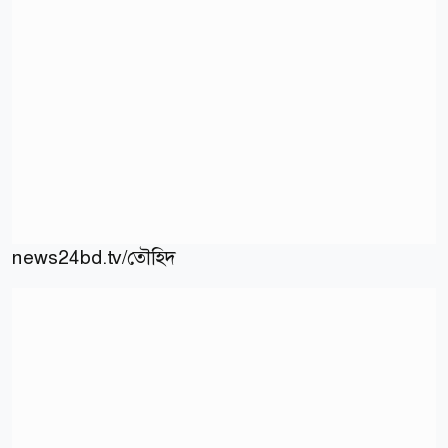
news24bd.tv/তৌহিদ