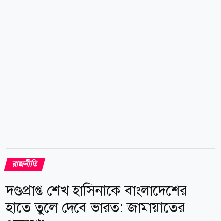
সত্য বলিয়া ধরিয়া লই যে আমি আওয়ামী লীগকে বাঁচিয়ে
রাখেছি। আওয়ামী লীগের ন্যারেটিভ বাঁচিয়ে রাখেছি। তাহলে
সম্ভবত আমি একটা লাইফ সেভিং মেশিনের মতন- বুঝছেন?
যখন বিএনপি আইসিইউতে ঢুকে- আমি বিএনপিকে বাঁচাই;
যখন আওয়ামী লীগ আইসিইউতে ঢুকে আমি আওয়ামী
লীগকে...
রাজনীতি
দণ্ডপ্রাপ্ত শেখ হাসিনাকে বাংলাদেশের
হাতে তুলে দেবে ভারত: জামায়াতের