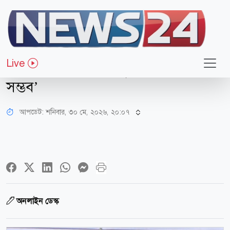
রাজনীতি
‘বিএনপির একার পক্ষে নয়, সবার
Live
অংশগ্রহণে জনকল্যাণমুখী দেশ গড়া
সম্ভব’
আপডেট: শনিবার, ৩০ মে, ২০২৬, ২০:০৭
অনলাইন ডেস্ক