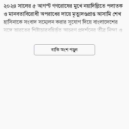
২০২৪ সালের ৫ আগস্ট গণরোষের মুখে নয়াদিল্লিতে পলাতক
ও মানবতাবিরোধী অপরাধের দায়ে মৃত্যুদণ্ডপ্রাপ্ত আসামি শেখ
হাসিনাকে সংবাদ সম্মেলন করার সুযোগ দিয়ে বাংলাদেশের
সঙ্গে ভারতের শিষ্টাচারবহির্ভূত আচরণ প্রদর্শনের তীব্র নিন্দা ও
প্রতিবাদ জানিয়েছে বাংলাদেশ জামায়াতে ইসলামী। শুক্রবার
(৭ আগস্ট) এক বিবৃতিতে জামায়াতের সেক্রেটারি জেনারেল
বাকি অংশ পড়ুন
মিয়া গোলাম পরওয়ার এই নিন্দা ও প্রতিবাদ জানান। বিবৃতিতে
মিয়া গোলাম পরওয়ার বলেন, বাংলাদেশ প্রতিবেশী ভারতসহ
বিশ্বের সব দেশের সঙ্গে সমমর্যাদার ভিত্তিতে পারস্পরিক
সম্মানজনক কূটনৈতিক সম্পর্ক এবং দ্বিপক্ষীয় স্বার্থ রক্ষায়
অঙ্গীকারাবদ্ধ। একই সঙ্গে বাংলাদেশ সব দেশের স্বাধীনতা ও
সার্বভৌমত্বের প্রতি শ্রদ্ধাশীল। কিন্তু দিল্লিতে বসে শেখ হাসিনার
মতো একজন দণ্ডপ্রাপ্ত পলাতক আসামি বাংলাদেশের জনগণের
বিরুদ্ধে ষড়যন্ত্রে লিপ্ত...