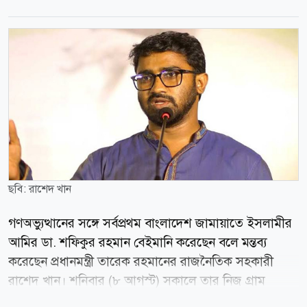
ছবি: রাশেদ খান
গণঅভ্যুত্থানের সঙ্গে সর্বপ্রথম বাংলাদেশ জামায়াতে ইসলামীর
আমির ডা. শফিকুর রহমান বেইমানি করেছেন বলে মন্তব্য
করেছেন প্রধানমন্ত্রী তারেক রহমানের রাজনৈতিক সহকারী
রাশেদ খান। শনিবার (৮ আগস্ট) সকালে তার নিজ গ্রাম
ঝিনাইদহের ঐতিহ্যবাহী মুরারীদহ এলাকার মিয়ার দালান