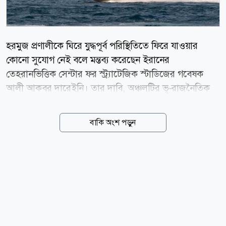
হরমুজ প্রণালীকে ঘিরে যুদ্ধপূর্ব পরিস্থিতিতে ফিরে যাওয়ার
কোনো সুযোগ নেই বলে মন্তব্য করেছেন ইরানের
তেহরানভিত্তিক সেন্টার ফর স্ট্র্যাটেজিক স্টাডিজের গবেষক
আলী আকবর দারেইনি। তার দাবি, অঞ্চলটির ভূ-রাজনৈতিক
বাস্তবতা ইতোমধ্যে বদলে গেছে। আল জাজিরাকে দেওয়া এক
সাক্ষাৎকারে দারেইনি বলেন, হরমুজ প্রণালীর ভবিষ্যৎ প্রশাসন
বাকি অংশ পড়ুন
নিয়ে ইরান ও ওমানের মধ্যে আলোচনা চলছে এবং দুই দেশ
একটি চুক্তির কাছাকাছি পৌঁছেছে। তবে এই প্রক্রিয়ার অন্যতম
বড় বাধা হলো যুক্তরাষ্ট্রের চাপ। ওয়াশিংটনের সঙ্গে আরও
ঘনিষ্ঠ অবস্থান নেওয়ার জন্য ওমানের ওপর যুক্তরাষ্ট্র চাপ প্রয়োগ
করছে বলে দাবি করেন তিনি। দারেইনির মতে, সাম্প্রতিক
সময়ে এই অঞ্চলে অবস্থিত বিভিন্ন ঘাঁটি থেকে চালানো মার্কিন
হামলার পর হরমুজ প্রণালীর ওপর ভবিষ্যৎ নিয়ন্ত্রণকে ইরান