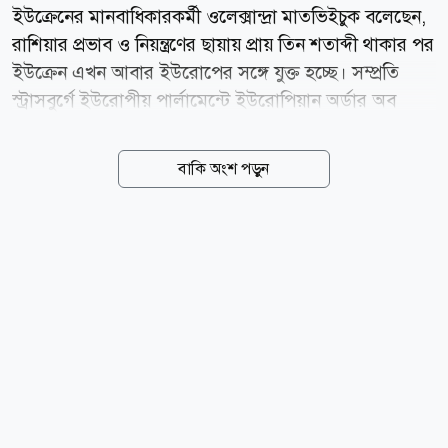
ইউক্রেনের মানবাধিকারকর্মী ওলেক্সান্দ্রা মাতভিইচুক বলেছেন,
রাশিয়ার প্রভাব ও নিয়ন্ত্রণের ছায়ায় প্রায় তিন শতাব্দী থাকার পর
ইউক্রেন এখন আবার ইউরোপের সঙ্গে যুক্ত হচ্ছে। সম্প্রতি
স্ট্রাসবুর্গে ইউরোপীয় পার্লামেন্টে ইউরোপিয়ান অর্ডার অব
মেরিট গ্রহণের সময় আবেগাপ্লুত কণ্ঠে বলেন ইউক্রেনের
মানবাধিকারকর্মী ওলেক্সান্দ্রা মাতভিইচুক। মাতভিইচুক সেন্টার
বাকি অংশ পড়ুন
ফর সিভিল লিবার্টিজের প্রধান। সংগঠনটি ২০২২ সালের
নোবেল শান্তি পুরস্কারে ভূষিত হয়। ইউরোপীয় একীকরণ এবং
ইউরোপীয় মূল্যবোধের প্রচার ও সুরক্ষায় গুরুত্বপূর্ণ অবদানের
স্বীকৃতি হিসেবে মাতভিইচুককে ইউরোপিয়ান অর্ডার অব
মেরিটের প্রথম দিকের কয়েকজন পুরস্কারপ্রাপ্তদের একজন।
মাতভিইচুক বলেন, ইউক্রেন ইউরোপের স্বাধীনতা, গণতন্ত্র ও
মানবাধিকারের মূল্যবোধে ফিরে আসছে। তবে এই ফিরে
আসার জন্য ইউক্রেনকে যুদ্ধ,...