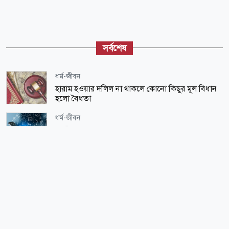
সর্বশেষ
ধর্ম-জীবন
হারাম হওয়ার দলিল না থাকলে কোনো কিছুর মূল বিধান
হলো বৈধতা
ধর্ম-জীবন
প্রযুক্তির যুগে সময়ের অপচয় ও সচেতনতা
জাতীয়
শান্তিরক্ষা মিশন এলাকা দক্ষিণ সুদান ও আবেই পরিদর্শনে
গেছেন সেনাপ্রধান
ধর্ম-জীবন
এক মাসে কিং ফাহাদ কোরআন মুদ্রণ কমপ্লেক্সে দেড়
লক্ষাধিক দর্শনার্থী