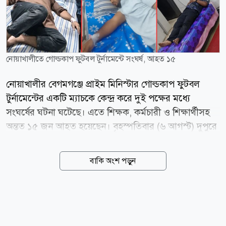
নোয়াখালীতে গোল্ডকাপ ফুটবল টুর্নামেন্টে সংঘর্ষ, আহত ১৫
নোয়াখালীর বেগমগঞ্জে প্রাইম মিনিস্টার গোল্ডকাপ ফুটবল
টুর্নামেন্টের একটি ম্যাচকে কেন্দ্র করে দুই পক্ষের মধ্যে
সংঘর্ষের ঘটনা ঘটেছে। এতে শিক্ষক, কর্মচারী ও শিক্ষার্থীসহ
অন্তত ১৫ জন আহত হয়েছেন। বৃহস্পতিবার (৬ আগস্ট) দুপুরে
উপজেলার লক্ষ্মীনারায়ণপুর উচ্চবিদ্যালয় মাঠে এ ঘটনা ঘটে।
আহতদের মধ্যে দুর্গাপুর এম. এ. মতিন দাখিল মাদরাসার
বাকি অংশ পড়ুন
সিনিয়র শিক্ষক মো. দেলোয়ার হোসেন, সহকারী শিক্ষক মো.
ইব্রাহীম, সহকারী শিক্ষক মো. আলতাফ হোসেন, চতুর্থ শ্রেণির
কর্মচারী রতন চন্দ্র দে এবং শিক্ষার্থী উদয়সহ মোট ১৫ জন
রয়েছেন। আহতদের মধ্যে চারজনকে বেগমগঞ্জ লাইফ কেয়ার
হাসপাতালে ভর্তি করা হয়েছে। প্রত্যক্ষদর্শীরা জানান,