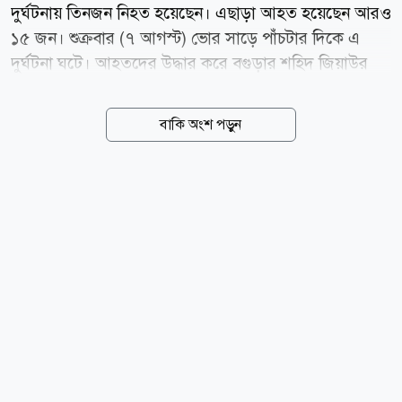
দুর্ঘটনায় তিনজন নিহত হয়েছেন। এছাড়া আহত হয়েছেন আরও
১৫ জন। শুক্রবার (৭ আগস্ট) ভোর সাড়ে পাঁচটার দিকে এ
দুর্ঘটনা ঘটে। আহতদের উদ্ধার করে বগুড়ার শহিদ জিয়াউর
রহমান মেডিকেল কলেজ হাসপাতালে ভর্তি করা হয়েছে। পুলিশ
জানায়, শুক্রবার ভোর সাড়ে ৫টার দিকে বগুড়া-নওগাঁ
বাকি অংশ পড়ুন
মহাসড়কের এরুলিয়া সিল্কিবান্ধা এলাকায় ঢাকা থেকে
নওগাঁগামী যাত্রীবাহী বাস নিয়ন্ত্রণ হারিয়ে রাস্তার ডান পাশের
একটি বৈদ্যুতিক পিলারে আঘাত করে। সেখানে কাজের সন্ধানে
অনেক শ্রমিক অপেক্ষা করছিলেন। বাসটি শ্রমিকদের চাপা দিলে
ঘটনাস্থলে তিনজন নিহত হন। এছাড়া কমপক্ষে ১৫ জন আহত
হয়। পুলিশ আরও জানায়, দুর্ঘটনার পর স্থানীয়দের
সহযোগিতায় আহতদের উদ্ধার করে বগুড়া শহিদ জিয়াউর
রহমান মেডিকেল কলেজ হাসপাতালে ভর্তি করা হয়েছে।
আহতদের মধ্যে...