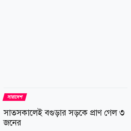
বৃহস্পতিবার দুপুরে লক্ষ্মীনারায়ণপুর উচ্চ বিদ্যালয় মাঠে
চৌমুহনী মোদন মোহন উচ্চ বিদ্যালয় ও দুর্গাপুর এম. এ. মতিন
দাখিল মাদরাসার মধ্যে টুর্নামেন্টের একটি ম্যাচ...
সারাদেশ
সাতসকালেই বগুড়ার সড়কে প্রাণ গেল ৩
জনের