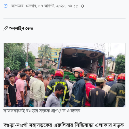
আপডেট: শুক্রবার, ০৭ আগস্ট, ২০২৬, ০৯:১৫
অনলাইন ডেস্ক
সাতসকালেই বগুড়ার সড়কে প্রাণ গেল ৩ জনের
বগুড়া-নওগাঁ মহাসড়কের এরুলিয়ার সিল্কিবান্ধা এলাকায় সড়ক