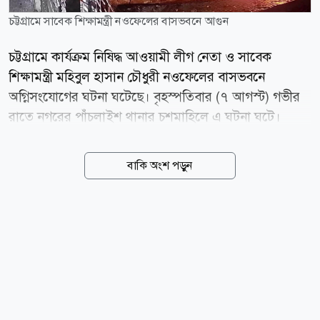
চট্টগ্রামে সাবেক শিক্ষামন্ত্রী নওফেলের বাসভবনে আগুন
চট্টগ্রামে কার্যক্রম নিষিদ্ধ আওয়ামী লীগ নেতা ও সাবেক
শিক্ষামন্ত্রী মহিবুল হাসান চৌধুরী নওফেলের বাসভবনে
অগ্নিসংযোগের ঘটনা ঘটেছে। বৃহস্পতিবার (৭ আগস্ট) গভীর
রাতে নগরের পাঁচলাইশ থানার চশমাহিলে এ ঘটনা ঘটে।
নওফেলের ভাই অভিযোগ করেন, তাদের বাড়ি লক্ষ্য করে
পেট্রোল বোমা নিক্ষেপ করা হয়েছিল। পাঁচলাইশ থানার ভারপ্রাপ্ত
বাকি অংশ পড়ুন
কর্মকর্তা (ওসি) মোহাম্মদ জাহেদুল ইসলাম জানান, সিসি
ক্যামেরার ফুটেজে রাত ২টার দিকে ওই বাড়ির সামনে সাতজন
তরুণ-যুবককে দেখা গেছে। তারা আগুন ধরানোর চেষ্টা করে।
বাসার সামনে একটি পাইপলাইনে আগুন ধরে যায়। স্থানীয়রা
ঘটনাস্থলে এলে তারা চলে যায়। প্রসঙ্গত, গত ৫ আগস্ট ভারতে
অবস্থানরত সাবেক প্রধানমন্ত্রী শেখ হাসিনার সংবাদ সম্মেলনে
অংশ নেন মহিবুল হাসান চৌধুরী নওফেল। স্থানীয়দের ধারণা,
এই ঘটনার জেরে নওফেলের বাড়িতেও আগুন দেয়া হয়েছে।...