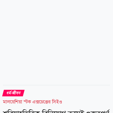
আয়াত: ১৭; সহিহ বুখারি, হাদিস: ৪৭৭৯) যেভাবে বরণ করা
হবে পরকালে জান্নাতিদের সম্মান ও মর্যাদার সঙ্গে জান্নাতে
স্বাগত জানানো হবে। কোরআন ও হাদিসের আলোকে
জান্নাতিদের স্বাগত জানানোর পদ্ধতি তুলে ধরা হলো- ১.
সালামের মাধ্যমে: শান্তির বার্তা সালামের মাধ্যমে জান্নাতিদের
স্বাগত জানানো হবে। পবিত্র...
ধর্ম-জীবন
মালয়েশিয়া স্টক এক্সচেঞ্জের সিইও