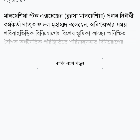
সংগৃহীত ছবি
মালয়েশিয়া স্টক এক্সচেঞ্জের (বুরসা মালয়েশিয়া) প্রধান নির্বাহী
কর্মকর্তা দাতুক ফাদল মুহাম্মদ বলেছেন, অনিশ্চয়তার সময়
শরিয়াহভিত্তিক বিনিয়োগের বিশেষ ভূমিকা আছে। অনিশ্চিত
বৈশ্বিক অর্থনৈতিক পরিস্থিতিতে শরিয়াহসম্মত বিনিয়োগের
ভূমিকা ক্রমেই গুরুত্বপূর্ণ হয়ে উঠছে। ইনভেস্ট শরিয়াহ
কনফারেন্স ২০২৬-এ বক্তব্য দেওয়ার সময় তিনি এই মন্তব্য
বাকি অংশ পড়ুন
করেন। তিনি বলেন, বিনিয়োগ তহবিল ব্যবস্থাপক ও
বিনিয়োগকারীদের শুধু পুঁজি সরবরাহের মধ্যে সীমাবদ্ধ না থেকে
তাদের বিনিয়োগের মাধ্যমে দীর্ঘমেয়াদি মূল্য সৃষ্টি হচ্ছে কি না,
সে বিষয়ে আরও সক্রিয় ভূমিকা নেওয়া উচিত। তিনি আরো
বলেন, তালিকাভুক্ত কোম্পানিগুলোকে মাকাসিদ আল-শরিয়াহর
নীতিগুলোকে বিশ্বাসযোগ্য কৌশল, বিনিয়োগযোগ্য সুযোগ এবং
পরিমাপযোগ্য ফলাফলে রূপ দিতে হবে। অনিশ্চিত বৈশ্বিক
অর্থনৈতিক পরিস্থিতিতে শরিয়াহসম্মত বিনিয়োগের...