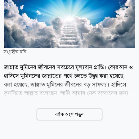
সংগৃহীত ছবি
জান্নাত মুমিনের জীবনের সবচেয়ে মূল্যবান প্রাপ্তি। কোরআন ও
হাদিসে মুমিনদের জান্নাতের পথে চলতে উদ্বুদ্ব করা হয়েছে।
বলা হয়েছে, জান্নাত মুমিনের জীবনের বড় সাফল্য। হাদিসে
কুদসিতে আল্লাহ বলেছেন, আমি আমার নেক বান্দাদের জন্য
এমন সব বস্তু বানিয়ে রেখেছি, যা কোনো চোখ দেখেনি, কোনো
কান শোনেনি এবং কোনো অন্তঃকরণ চিন্তা করেনি। হাদিস
বাকি অংশ পড়ুন
বর্ণনাকারী সাহাবি আবু হুরায়রা (রা.) বলেন, তোমরা চাইলে এ
আয়াত তিলাওয়াত করো: কেউ জানে না তাদের জন্য চোখ
জুড়ানো কোনো বিষয় লুকিয়ে রাখা হয়েছে। (সুরা সাজদা,