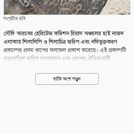
সংগৃহীত ছবি
সৌদি আরবের হেরিটেজ কমিশন রিয়াদ অঞ্চলের হাই নাজদ
এলাকায় শিলালিপি ও শিলাচিত্র জরিপ এবং নথিভুক্তকরণ
প্রকল্পের প্রথম ধাপের ফলাফল প্রকাশ করেছে। এই প্রকল্পটি
প্রত্নতাত্ত্বিক জরিপ সম্প্রসারণ এবং দেশের ঐতিহ্যবাহী
স্থাপনাগুলোর জাতীয় তথ্যভান্ডার সমৃদ্ধ করার লক্ষ্যে
কমিশনের বৈজ্ঞানিক কর্মসূচির অংশ। বিশেষজ্ঞ দলটি ৩০
বাকি অংশ পড়ুন
দিনব্যাপী মাঠ জরিপ পরিচালনা করে হাই নাজদের বিভিন্ন স্থানে
অনুসন্ধান চালায়। হাই নাজদ হলো মধ্য সৌদি আরবের বিস্তীর্ণ
একটি ভৌগোলিক অঞ্চল, যার মধ্যে রিয়াদের মধ্য ও
পশ্চিমাঞ্চল, কাসিম ও হাইল অঞ্চল, মক্কা ও মদিনা অঞ্চলের
পূর্বাংশ এবং আসির প্রদেশের উত্তর-পূর্বাঞ্চল অন্তর্ভুক্ত। জরিপে
১০৩টি নতুন প্রত্নস্থলের সন্ধান পাওয়া গেছে। এসব স্থানে প্রাচীন
পাথরের স্থাপনা, শিলালিপি এবং পাথরে খোদাই করা শিল্পকর্ম