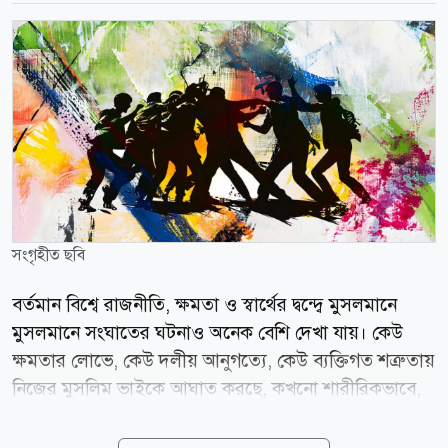
সংগৃহীত ছবি
বর্তমান বিশ্বে রাজনীতি, ক্ষমতা ও স্বার্থের দ্বন্দ্বে মুসলমানে
মুসলমানে সংঘাতের ঘটনাও অনেক বেশি দেখা যায়। কেউ
ক্ষমতার লোভে, কেউ দলীয় আনুগত্যে, কেউ ব্যক্তিগত শত্রুতায়
নিজের মুসলিম ভাইকে আঘাত করছে, কখনো শারীরিকভাবে,
কখনো মানসিকভাবে, কখনো সামাজিকভাবে। ইসলাম এই
ভয়াবহ প্রবণতাকে কীভাবে দেখে? কোরআন ও হাদিসে এ