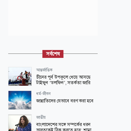
সর্বশেষ
আন্তর্জাতিক
চীনের পূর্ব উপকূলে ধেয়ে আসছে
টাইফুন ‘ডলফিন’, সতর্কতা জারি
ধর্ম-জীবন
জান্নাতিদের যেভাবে বরণ করা হবে
জাতীয়
বাংলাদেশের সঙ্গে সম্পর্কের ধরন
ভারতকেই ঠিক করতে হবে: শামা