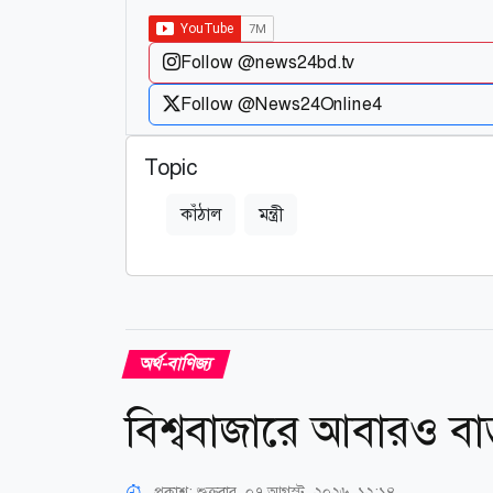
Follow @news24bd.tv
Follow @News24Online4
Topic
কাঁঠাল
মন্ত্রী
অর্থ-বাণিজ্য
বিশ্ববাজারে আবারও বা
প্রকাশ:
শুক্রবার, ০৭ আগস্ট, ২০২৬, ১২:১৪