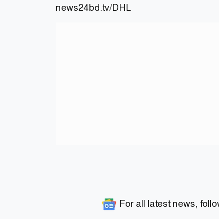
news24bd.tv
/DHL
For all latest news, foll