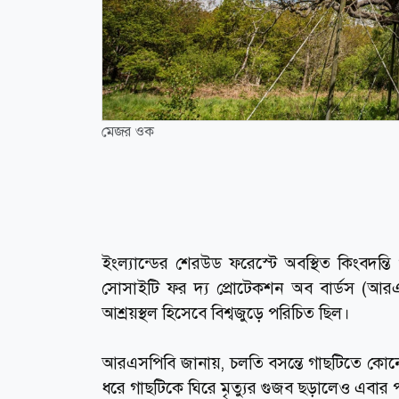
মেজর ওক
ইংল্যান্ডের শেরউড ফরেস্টে অবস্থিত কিংবদন্
সোসাইটি ফর দ্য প্রোটেকশন অব বার্ডস (আর
আশ্রয়স্থল হিসেবে বিশ্বজুড়ে পরিচিত ছিল।
আরএসপিবি জানায়, চলতি বসন্তে গাছটিতে কোনো ন
ধরে গাছটিকে ঘিরে মৃত্যুর গুজব ছড়ালেও এবার পরিস্