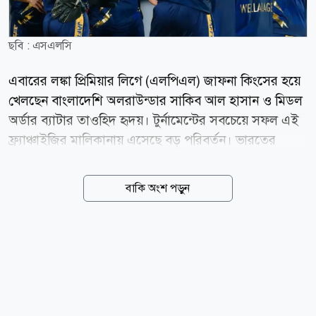
ছবি : এসএলসি
এবারের লঙ্কা প্রিমিয়ার লিগে (এলপিএল) জাফনা কিংসের হয়ে
খেলছেন বাংলাদেশি অলরাউন্ডার সাকিব আল হাসান ও মিডল
অর্ডার ব্যাটার তাওহিদ হৃদয়। টুর্নামেন্টের সবচেয়ে সফল এই
ফ্র্যাঞ্চাইজির মালিকানায় এসেছে বড় পরিবর্তন। ভারতের
বিশ্বকাপজয়ী পেসার জহির খানের সহ-মালিকানাধীন
সুইডেনভিত্তিক ক্রীড়া বিনিয়োগ প্রতিষ্ঠান অ্যাঙ্কর স্পোর্টস
বাকি অংশ পড়ুন
জাফনা কিংস কিনে নিয়েছে। নতুন মালিকানার পর
ফ্র্যাঞ্চাইজিটির নাম বদলে রাখা হয়েছে অ্যাঙ্কর জাফনা কিংস।
অ্যাঙ্কর স্পোর্টস এবির সহ-মালিক জহির খান ও ব্যবসায়ী
নাগেন্দ্র সিদ্ধৌতম। মালিকানা পরিবর্তনের মাধ্যমে জাফনা
কিংস এখন প্রতিষ্ঠানটির বৈশ্বিক ক্রীড়া নেটওয়ার্কের অংশ। এর
আগে অ্যাঙ্কর স্পোর্টস ইউরোপিয়ান টি-টোয়েন্টি প্রিমিয়ার