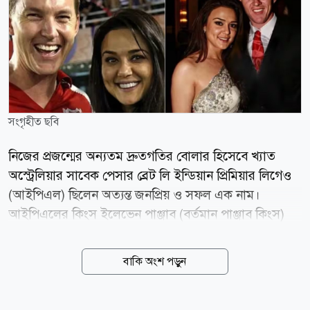
সংগৃহীত ছবি
নিজের প্রজন্মের অন্যতম দ্রুতগতির বোলার হিসেবে খ্যাত
অস্ট্রেলিয়ার সাবেক পেসার ব্রেট লি ইন্ডিয়ান প্রিমিয়ার লিগেও
(আইপিএল) ছিলেন অত্যন্ত জনপ্রিয় ও সফল এক নাম।
আইপিএলের কিংস ইলেভেন পাঞ্জাব (বর্তমান পাঞ্জাব কিংস)
দিয়ে পথচলা শুরু করে পরবর্তীতে কলকাতা নাইট রাইডার্সে
খেলেছিলেন তিনি। বিদেশি ক্রিকেটারদের ভারতে এসে
বাকি অংশ পড়ুন
নায়িকাদের সঙ্গে প্রেম করার ঘটনাও কম নয়। ওয়েস্ট ইন্ডিজ
কিংবদন্তি ভিভ রিচার্ডসের সঙ্গে ভারতীয় অভিনেত্রী নীনা গুপ্তার