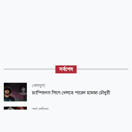
সর্বশেষ
খেলাধুলা
চ্যাম্পিয়নস লিগে খেলতে পারেন হামজা চৌধুরী
অর্থ-বাণিজ্য
৬১ কোটি থেকে হাজার কোটি ডলারের হাতছানি