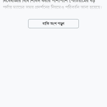
নিষেধাজ্ঞার বিধি শিথিল করার পাশাপাশি স্টেডিয়ামের বড়
পর্দায় ম্যাচের সময় প্রদর্শনের নিয়মেও পরিবর্তন আনা হয়েছে।
একই নিয়ম কার্যকর হবে উয়েফা ইউরোপা লিগ ও কনফারেন্স
লিগেও। ২০২৬-২৭ মৌসুমের বাছাইপর্ব ইতোমধ্যে শুরু
বাকি অংশ পড়ুন
হয়েছে। আগস্টের শেষ দিকে অনুষ্ঠিত হবে লিগ পর্বের ড্র। মূল
প্রতিযোগিতা শুরুর আগে নতুন নিয়মগুলোর ঘোষণা দিয়েছে
ইউরোপীয় ফুটবলের নিয়ন্ত্রক সংস্থা উয়েফা। হলুদ কার্ডে
নিষেধাজ্ঞার নিয়মে পরিবর্তন নতুন নিয়ম অনুযায়ী, কোনো
খেলোয়াড় বা কোচিং স্টাফ এখন আর তিনটি হলুদ কার্ড দেখেই
এক ম্যাচের জন্য নিষিদ্ধ হবেন না। প্রথম নিষেধাজ্ঞা পেতে এখন
চারটি হলুদ কার্ড দেখতে হবে। এরপরও আগের মতো প্রতি দুটি
অতিরিক্ত হলুদ কার্ডের পর এক ম্যাচের নিষেধাজ্ঞা...