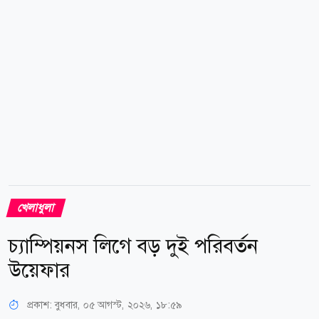
লিগের বেলজিয়ামভিত্তিক অ্যান্টওয়ার্প অ্যাঙ্করস এবং কানাডার
সুপার৬০ লিগের ভ্যাঙ্কুভার অ্যাঙ্করসের...
খেলাধুলা
চ্যাম্পিয়নস লিগে বড় দুই পরিবর্তন
উয়েফার
প্রকাশ:
বুধবার, ০৫ আগস্ট, ২০২৬, ১৮:৫৯