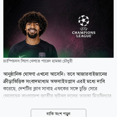
চ্যাম্পিয়নস লিগে খেলতে পারেন হামজা চৌধুরী
আনুষ্ঠানিক ঘোষণা এখনো আসেনি। তবে আজারবাইজানের
ক্রীড়াভিত্তিক সংবাদমাধ্যম অফসাইডপ্লাস এরই মধ্যে দাবি
করেছে, দেশটির ক্লাব সাবাহ এফকের সঙ্গে চুক্তি সেরে
ফেলেছেন বাংলাদেশ জাতীয় ফুটবল দলের তারকা মিডফিল্ডার
হামজা চৌধুরী। এই খবর সত্যি হলে ইংল্যান্ডের ক্লাব লেস্টার
সিটির সঙ্গে ২১ বছরের সম্পর্ক ছিন্ন হবে হামজার। গত মৌসুমে
বাকি অংশ পড়ুন