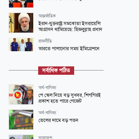
আন্তর্জাতিক
ইরান-যুক্তরাষ্ট্র সমঝোতা ইসরায়েলি
আগ্রাসন থামিয়েছে: হিজবুল্লাহ প্রধান
রাজনীতি
ভারতে পালানোর সময় ইমিগ্রেশনে
গ্রেপ্তার নিষিদ্ধ আ.লীগ নেতা
সারাদেশ
সর্বাধিক পঠিত
নীলাচলসহ বেশ কিছু পর্যটনকেন্দ্রে
বিনামূল্যে প্রবেশের সুযোগ
অর্থ-বাণিজ্য
জাতীয়
পে স্কেল নিয়ে বড় সুখবর, শিগগিরই
এনআইডিতে নাম, বয়স, জন্মতারিখ
প্রকাশ হতে পারে গেজেট
সংশোধনে যেসব কাগজপত্র লাগে
অর্থ-বাণিজ্য
অর্থ-বাণিজ্য
তেলের দামে বড় পতন
প্রেরক ও গ্রহীতা উভয় পক্ষের ব্যাংক হিসেবে
সুইফট-এর নতুন পেমেন্ট ব্যবস্থা চালু করেছে
সিটি ব্যাংক
সারাদেশ