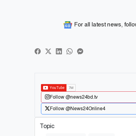
For all latest news, foll
Follow @news24bd.tv
Follow @News24Online4
Topic