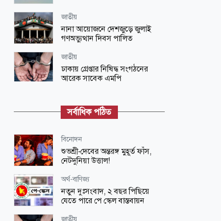
জাতীয়
নানা আয়োজনে দেশজুড়ে জুলাই
গণঅভ্যুত্থান দিবস পালিত
জাতীয়
ঢাকায় গ্রেপ্তার নিষিদ্ধ সংগঠনের
আরেক সাবেক এমপি
জাতীয়
ভারতে দণ্ডপ্রাপ্ত হাসিনাকে কথা বলার
সর্বাধিক পঠিত
সুযোগ দেওয়ায় বাংলাদেশের তীব্র ক্ষোভ
বিনোদন
বিনোদন
‘প্রিয়তমা’ আমার জীবনের আশীর্বাদ:
শুভশ্রী-দেবের অন্তরঙ্গ মুহূর্ত ফাঁস,
ইধিকা পাল
নেটদুনিয়া উত্তাল!
জাতীয়
অর্থ-বাণিজ্য
আকস্মিক বন্যাসহ প্রাকৃতিক দুর্যোগ
নতুন দুঃসংবাদ, ২ বছর পিছিয়ে
মোকাবিলায় সরকারের কার্যক্রম চলমান
যেতে পারে পে স্কেল বাস্তবায়ন
বিজ্ঞান ও প্রযুক্তি
জাতীয়