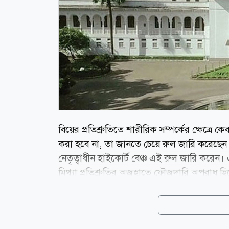
বিয়ের প্রতিশ্রুতিতে শারীরিক সম্পর্কের ক্ষেত্র
করা হবে না, তা জানতে চেয়ে রুল জারি করেছেন 
নেতৃত্বাধীন হাইকোর্ট বেঞ্চ এই রুল জারি করেন। এক
মিথ্যা প্রতিশ্রুতির অজুহাতে ফৌজদারি অপরাধ হ
জবাব তলব করা হয়েছে। আইনজীবী ইসরাত হাসা
বিধানের আইনি দুর্বলতা ও অসামঞ্জস্যতা তুলে ধ
নির্যাতন দমন আইনের সংশোধনের খসড়া চূড়ান্