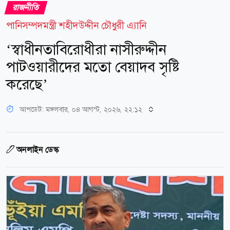
রাজনীতি
পানিসম্পদমন্ত্রী শহীদউদ্দীন চৌধুরী এ্যানি
‘স্বাধীনতাবিরোধীরা নাসীরুদ্দীন
পাটওয়ারীদের মতো বেয়াদব সৃষ্টি
করেছে’
আপডেট: মঙ্গলবার, ০৪ আগস্ট, ২০২৬, ২২:১২
অনলাইন ডেস্ক