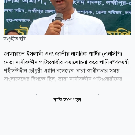
সংগৃহীত ছবি
জামায়াতে ইসলামী এবং জাতীয় নাগরিক পার্টির (এনসিপি)
নেতা নাসীরুদ্দীন পাটওয়ারীর সমালোচনা করে পানিসম্পদমন্ত্রী
শহীদউদ্দীন চৌধুরী এ্যানি বলেছেন, যারা স্বাধীনতার সময়
বাংলাদেশের বিপক্ষে ছিল, তারা নাসীরুদ্দীন পাটওয়ারীদের
মতো বেয়াদবদের সৃষ্টি করেছে। আজকে তারা এই বাংলাদেশে
বেয়াদব কণ্ঠ নাজিল করেছে। কেউ যদি বলে বাংলাদেশে
বাকি অংশ পড়ুন
বিরোধী দলে একটা-দুইটা-চারটা দল, এটা আমরা বিশ্বাস করি
না। বিরোধী দল একটা, সেটা হলো জামায়াত-শিবির। নতুন যে
ছাত্র সংগঠন করে জাতীয় রাজনীতিতে এনসিপি নামক দলটা
তারা সৃষ্টি করেছে। এরা একে-একাকার হয়ে গেছে ওই