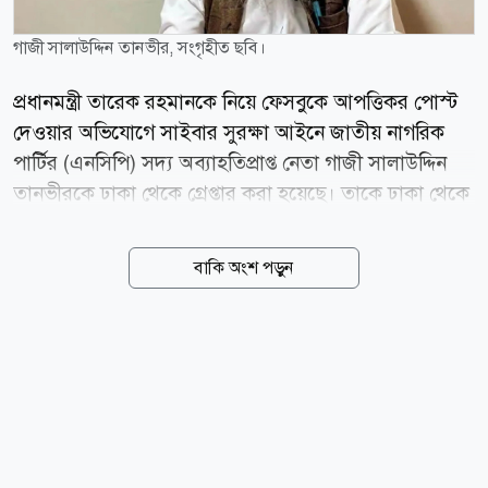
গাজী সালাউদ্দিন তানভীর, সংগৃহীত ছবি।
প্রধানমন্ত্রী তারেক রহমানকে নিয়ে ফেসবুকে আপত্তিকর পোস্ট
দেওয়ার অভিযোগে সাইবার সুরক্ষা আইনে জাতীয় নাগরিক
পার্টির (এনসিপি) সদ্য অব্যাহতিপ্রাপ্ত নেতা গাজী সালাউদ্দিন
তানভীরকে ঢাকা থেকে গ্রেপ্তার করা হয়েছে। তাকে ঢাকা থেকে
বগুড়ায় নেওয়া হচ্ছে। জানা যায়, সিলেটে এনসিপির পথসভায়
হামলার অভিযোগকে কেন্দ্র করে প্রধানমন্ত্রী তারেক রহমানকে
বাকি অংশ পড়ুন
নিয়ে আপত্তিকর ও মানহানিকর পোস্ট দেন এনসিপির যুগ্ম
সদস্য সচিব গাজী সালাউদ্দিন তানভীর। এ নিয়ে ব্যাপক
সমালোচনা হলে পরে তিনি ওই পোস্টটি মুছে ফেলেন এবং দুঃখ
প্রকাশ করেন। এই ঘটনায় তাকে দল থেকে অব্যাহতি দেওয়া
হয়। এর কয়েকদিন পরে বগুড়া সদর উপজেলা বিএনপির
সভাপতি মাফতুন আহমেদ খান রুবেল বাদী হয়ে গত ২ আগস্ট
গাজী সালাউদ্দিন তানভীরের বিরুদ্ধে সাইবার সুরক্ষা আইনে