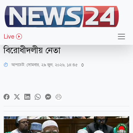
রাজনীতি
পাচার হওয়া অর্থ ফিরিয়ে আনতে
Live
জোরালো উদ্যোগ নিতে হবে : সংসদে
বিরোধীদলীয় নেতা
আপডেট: সোমবার, ২৯ জুন, ২০২৬, ১৪:৩৫