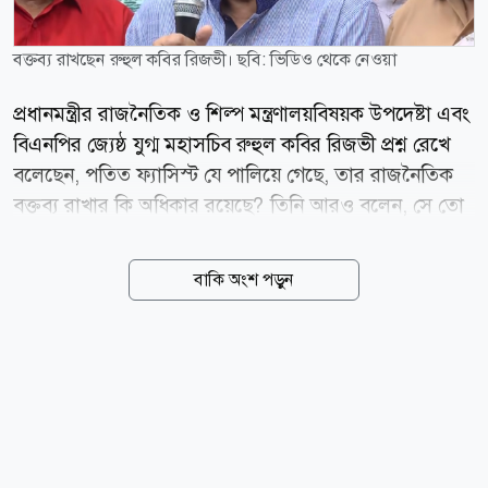
বক্তব্য রাখছেন রুহুল কবির রিজভী। ছবি: ভিডিও থেকে নেওয়া
প্রধানমন্ত্রীর রাজনৈতিক ও শিল্প মন্ত্রণালয়বিষয়ক উপদেষ্টা এবং
বিএনপির জ্যেষ্ঠ যুগ্ম মহাসচিব রুহুল কবির রিজভী প্রশ্ন রেখে
বলেছেন, পতিত ফ্যাসিস্ট যে পালিয়ে গেছে, তার রাজনৈতিক
বক্তব্য রাখার কি অধিকার রয়েছে? তিনি আরও বলেন, সে তো
পলাতক একজন দাগী আসামি, যার বিরুদ্ধে আদালতের রায়
রয়েছে ফাঁসি থেকে বিভিন্ন মেয়াদে। সে কি করে একটি
বাকি অংশ পড়ুন
ইন্টারন্যাশনাল সাংবাদিকদের ফোরামে বক্তব্য রাখতে পারে?
আজ বুধবার (৫ আগস্ট) রাজধানীর গুলশানে এক আলোকচিত্র
প্রদর্শনী ঘুরে দেখা শেষে গণমাধ্যমের সামনে তিনি এসব মন্তব্য
করেন। তিনি আরও বলেন, শেখ হাসিনার নিজের দেশের প্রতি
কোনো প্রেম ভালোবাসা তো দূরে থাক, গোটা জাতিকে লুন্ঠন
করে নিজের আত্মীয়স্বজনকে বিদেশে সুপ্রতিষ্ঠিত করাই ছিল
তার এজেন্ডা। এই এজেন্ডা থেকে তিনি সরে আসেননি, তাই