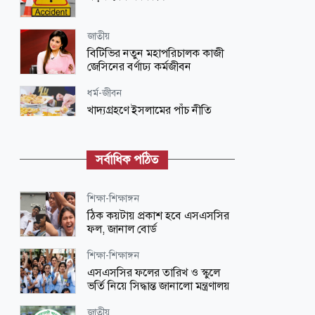
জাতীয়
বিটিভির নতুন মহাপরিচালক কাজী
জেসিনের বর্ণাঢ্য কর্মজীবন
ধর্ম-জীবন
খাদ্যগ্রহণে ইসলামের পাঁচ নীতি
ধর্ম-জীবন
সর্বাধিক পঠিত
হারাম হওয়ার দলিল না থাকলে কোনো
কিছুর মূল বিধান হলো বৈধতা
শিক্ষা-শিক্ষাঙ্গন
ধর্ম-জীবন
ঠিক কয়টায় প্রকাশ হবে এসএসসির
প্রযুক্তির যুগে সময়ের অপচয় ও
ফল, জানাল বোর্ড
সচেতনতা
শিক্ষা-শিক্ষাঙ্গন
জাতীয়
এসএসসির ফলের তারিখ ও স্কুলে
শান্তিরক্ষা মিশন এলাকা দক্ষিণ সুদান ও
ভর্তি নিয়ে সিদ্ধান্ত জানালো মন্ত্রণালয়
আবেই পরিদর্শনে গেছেন সেনাপ্রধান
জাতীয়