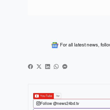
For all latest news, foll
Follow @news24bd.tv