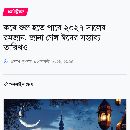
ধর্ম-জীবন
কবে শুরু হতে পারে ২০২৭ সালের
রমজান, জানা গেল ঈদের সম্ভাব্য
তারিখও
প্রকাশ:
বুধবার, ০৫ আগস্ট, ২০২৬, ২১:১৪
অনলাইন ডেস্ক