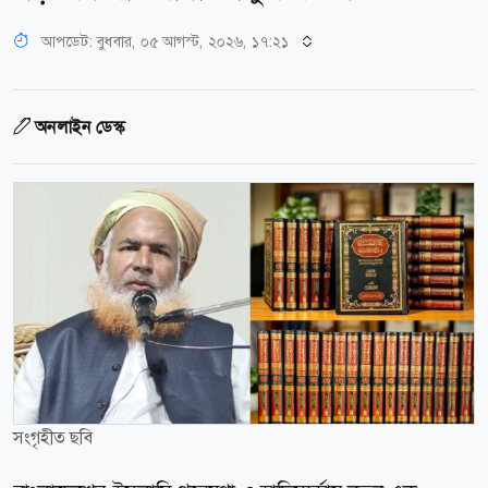
আপডেট: বুধবার, ০৫ আগস্ট, ২০২৬, ১৭:২১
অনলাইন ডেস্ক
সংগৃহীত ছবি