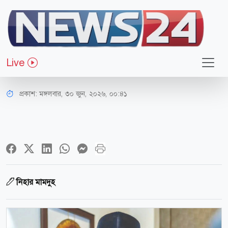
ধর্ম-জীবন
মালয়েশিয়ায় ধর্মীয় বই প্রকাশে আরো
Live
সতর্ক হওয়ার আহ্বান
প্রকাশ:
মঙ্গলবার, ৩০ জুন, ২০২৬, ০০:৪১
নিহার মামদুহ