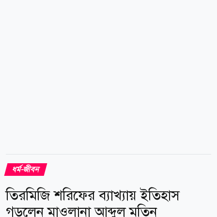
মাস ৩০ দিন পূর্ণ হতে পারে। সে হিসেবে ৮ ফেব্রুয়ারি থেকে
রমজান মাস শুরু হওয়ার সম্ভাবনাই বেশি। প্রাক্কলনে আরও
বলা হয়েছে, এবার রমজান মাস ২৯ দিনের হতে পারে। সে
অনুযায়ী ৮ মার্চ (সোমবার) রমজান মাস শেষ হবে এবং পরদিন
৯...
ধর্ম-জীবন
তিরমিজি শরিফের ব্যাখ্যায় ইতিহাস
গড়লেন মাওলানা আব্দুল মতিন