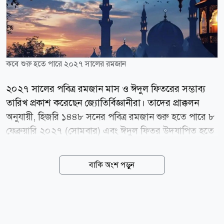
কবে শুরু হতে পারে ২০২৭ সালের রমজান
২০২৭ সালের পবিত্র রমজান মাস ও ঈদুল ফিতরের সম্ভাব্য
তারিখ প্রকাশ করেছেন জ্যোতির্বিজ্ঞানীরা। তাদের প্রাক্কলন
অনুযায়ী, হিজরি ১৪৪৮ সনের পবিত্র রমজান শুরু হতে পারে ৮
ফেব্রুয়ারি ২০২৭ (সোমবার) এবং ঈদুল ফিতর উদযাপিত হতে
পারে ৯ মার্চ (মঙ্গলবার)। মধ্যপ্রাচ্যভিত্তিক সংবাদমাধ্যম জর্ডান
নিউজ এবং সৌদি আরবের হিজরি ক্যালেন্ডার-সংক্রান্ত তথ্যের
বাকি অংশ পড়ুন
ভিত্তিতে এ সম্ভাব্য তারিখ প্রকাশ করা হয়েছে।
জ্যোতির্বিজ্ঞানভিত্তিক হিসাব অনুযায়ী, ১৪৪৮ হিজরির শাবান
মাসের ২৯ তারিখ অর্থাৎ ৬ ফেব্রুয়ারি (শনিবার) সন্ধ্যায়
রমজানের চাঁদ দেখা যাওয়ার সম্ভাবনা খুবই কম। ফলে শাবান