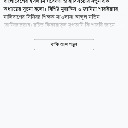
বাংলাদেশের ইসলামি গবেষণা ও হাদিসচর্চায় নতুন এক
অধ্যায়ের সূচনা হলো। বিশিষ্ট মুহাদ্দিস ও জামিয়া শারইয়্যাহ
মালিবাগের সিনিয়র শিক্ষক মাওলানা আব্দুল মতিন
(হাফিজাহুল্লাহ) রচিত কিফায়াতুল মুগতাযি ফি শারহি জামে
তিরমিজি-এর পূর্ণাঙ্গ ১৭ খণ্ড প্রকাশিত হয়েছে। দীর্ঘ ২৫ বছরের
গবেষণা, অধ্যবসায় ও পাঠদানের অভিজ্ঞতার ভিত্তিতে রচিত
বাকি অংশ পড়ুন
এই আরবি ব্যাখ্যাগ্রন্থকে দেশ-বিদেশের আলেমরা হাদিস
গবেষণায় গুরুত্বপূর্ণ সংযোজন হিসেবে মূল্যায়ন করেছেন।
বুধবার (৫ আগস্ট) রাজধানীর কৃষিবিদ ইনস্টিটিউট
মিলনায়তনে মুআসসাসা ইলমিয়্যাহ বাংলাদেশের উদ্যোগে
হাদিস অনুসরণে সালাফের কর্মপন্থা: প্রসঙ্গ জামে তিরমিজি ও
কিফায়াতুল মুগতাযি শীর্ষক ইলমি সেমিনারে গ্রন্থটির আনুষ্ঠানিক
প্রকাশনা অনুষ্ঠিত হয়। এতে বাংলাদেশ, ভারত, সৌদি আরব,
দক্ষিণ আফ্রিকাসহ বিভিন্ন দেশের আলেম, গবেষক ও শিক্ষার্থীরা
অংশ...