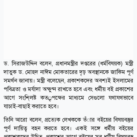
ড. সিরাজউদ্দিন বলেন, প্রধানমন্ত্রীর দপ্তরের (ধর্মবিষয়ক) মন্ত্রী
দাতুক ড. মোহদ নাঈম মোকতারের দৃঢ় অবস্থানকে জাকিম পূর্ণ
সমর্থন জানায়। মন্ত্রী বলেছেন, প্রকাশকদের অবশ্যই ইসলামের
পবিত্রতা ও মর্যাদা অক্ষুণ্ন রাখতে হবে এবং ধর্মীয় বই প্রকাশের
আগে সংশি্লষ্ট কতর্ৃপক্ষের মাধ্যমে সেগুলো যথাযথভাবে
যাচাই-বাছাই করাতে হবে।
তিনি আরো বলেন, প্রত্যেক লেখককে তঁার বইয়ের বিষয়বস্তুর
পূর্ণ দায়িত্ব বহন করতে হবে। একই সঙ্গে ধর্মীয় বইয়ের
প্রকাশকদের উচিত, প্রকাশের আগে বইয়ের সব ধর্মীয় বিষয়বস্তু