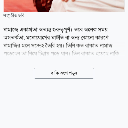
সংগৃহীত ছবি
নামাজে একাগ্রতা অত্যন্ত গুরুত্বপূর্ণ। তবে অনেক সময়
অসতর্কতা, মনোযোগের ঘাটতি বা অন্য কোনো কারণে
নামাজির মনে সন্দেহ তৈরি হয়। তিনি কত রাকাত নামাজ
পড়েছেন তা নিয়ে চিন্তায় পড়ে যান। তিন রাকাত হয়েছে নাকি
চার রাকাত, তা মনে না থাকলে কী করবেনএ বিষয়ে ইসলামে
সুস্পষ্ট নির্দেশনা রয়েছে। রাসুলুল্লাহ (সা.) বলেছেন, তুমি
বাকি অংশ পড়ুন
আল্লাহর ইবাদত করো এমনভাবে, যেন তুমি তাঁকে দেখছ। আর
যদি তুমি তাঁকে দেখতে না পাও, তবে তিনি তোমাকে দেখছেন।
(সহিহ বুখারি, হাদিস : ৫০) নামাজের মধ্যে রাকাত সংখ্যা নিয়ে
সন্দেহ হলে প্রথমে নিজের স্মরণশক্তি দিয়ে চিন্তা করতে হবে।
যদি কোনো একটি সংখ্যার প্রতি প্রবল ধারণা তৈরি হয়, তাহলে
সেটির ওপর ভিত্তি করে নামাজ পূর্ণ করতে হবে। আর যদি
কোনো দিকেই নিশ্চিত ধারণা না হয়, তাহলে কমসংখ্যাকে ধরে