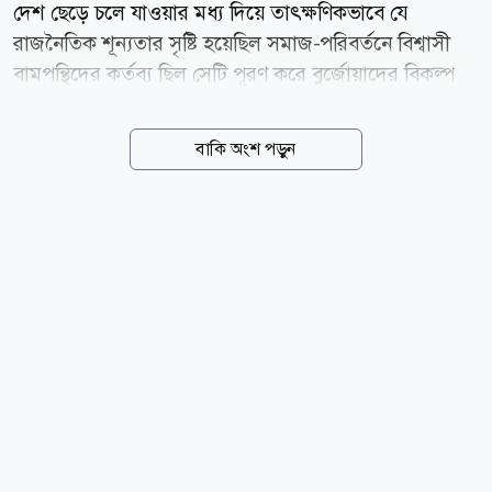
দেশ ছেড়ে চলে যাওয়ার মধ্য দিয়ে তাৎক্ষণিকভাবে যে
রাজনৈতিক শূন্যতার সৃষ্টি হয়েছিল সমাজ-পরিবর্তনে বিশ্বাসী
বামপন্থিদের কর্তব্য ছিল সেটি পূরণ করে বুর্জোয়াদের বিকল্প
শক্তি হিসেবে দৃশ্যমান হওয়া এবং দেশবাসীকে আশা দেওয়া যে
সত্যিকারের পরিবর্তন সদ্য না ঘটলেও আগামীকাল ঘটবে। ওই
বাকি অংশ পড়ুন
কাজের জন্য আবশ্যক ছিল একটি সমাজ বিপ্লবী যুক্তফ্রন্ট গঠন।
অনেক দেরিতে হলেও শেষ পর্যন্ত একটি যুক্তফ্রন্ট গঠনে তাঁরা
সম্মত হলেন ঠিকই, কিন্তু দেখা গেল সেটি বিপ্লবী আন্দোলনের
যুক্তফ্রন্ট না হয়ে রূপ নিয়েছে নির্বাচনি জোটে। বামপন্থিরা তৎপর
হলেন বুর্জোয়াদের সঙ্গে নির্বাচনে প্রতিদ্বন্দ্বিতায়। কিন্তু বর্তমান
ব্যবস্থায় নির্বাচন যে বুর্জোয়াদের ক্ষমতা ভাগাভাগির লড়াই ছাড়া
অন্য কিছু নয় এবং সেখানে যে বুর্জোয়া ভিন্ন অন্য কারও
প্রবেশ...