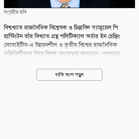
সংগৃহীত ছবি
বিশ্বখ্যাত রাজনৈতিক বিশ্লেষক ও চিন্তাবিদ স্যামুয়েল পি
হান্টিংটন তাঁর বিখ্যাত গ্রন্থ পলিটিক্যাল অর্ডার ইন চেঞ্জিং
সোসাইটিস-এ উন্নয়নশীল ও তৃতীয় বিশ্বের রাজনৈতিক
অস্থিতিশীলতা নিয়ে বিশদ আলোচনা করেছেন। বলেছেন,
উন্নয়নশীল দেশে নতুন সরকারের কাছে জনগণের আকাশচুম্বী
প্রত্যাশা থাকে। সরকার তা পূরণে ব্যর্থ হলে জনগণ বিকল্প
বাকি অংশ পড়ুন
খোঁজে। বিকল্প হিসেবে নতুন কোনো রাজনৈতিক দল না পেলে
তাঁরা আবারও পুরোনা বিরোধীদের বেছে নেন। স্যামুয়েল পি
হান্টিংটনের এ মন্তব্য যে কতটা বাস্তবসম্মত, তা আমরা
উন্নয়নশীল ও দরিদ্র দেশগুলোর রাজনৈতিক ক্ষমতার
পালাবদলের দিকে দৃষ্টি দিলে সহজেই বুঝতে পারব। জনগণ
অনেক আশা নিয়ে একটি রাজনৈতিক দলকে রাষ্ট্র পরিচালনার
দায়িত্বভার অর্পণ করে। নির্বাচনের আগে রাজনৈতিক দলগুলো