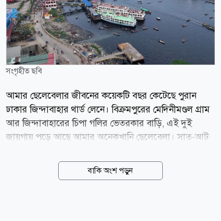
সংগৃহীত ছবি
আমার ছেলেবেলার জীবনের কয়েকটি বছর কেটেছে পুরান
ঢাকার জিন্দাবাহার থার্ড লেনে। বিক্রমপুরের মেদিনীমণ্ডল গ্রাম
আর জিন্দাবাহারের চিপা গলির ভেতরকার বাড়ি, এই দুই
জায়গায় পড়ে আছে আমার অনেকখানি ছেলেবেলা। সাত-আট
বছর বয়স হবে। আমাদের বেড়ানোর প্রধান জায়গা ছিল
সদরঘাট। সেখানে তখনো লঞ্চ টার্মিনাল হয়নি। বাকল্যান্ড
বাকি অংশ পড়ুন
বাঁধের কোনো কোনো জায়গা কেটে সিঁড়ি তৈরি করা হয়েছে।
সেই সিঁড়ি নেমে গেছে বুড়িগঙ্গা তীরের বালিয়াড়িতে। বিভিন্ন
জেলার লঞ্চ এসে থামত তীরে। কী স্বচ্ছ পানি বুড়িগঙ্গার! তলার
নুড়ি পাথরটিও দেখা যায়। শ্রমজীবী মানুষ নদীতে নেমে গোসল