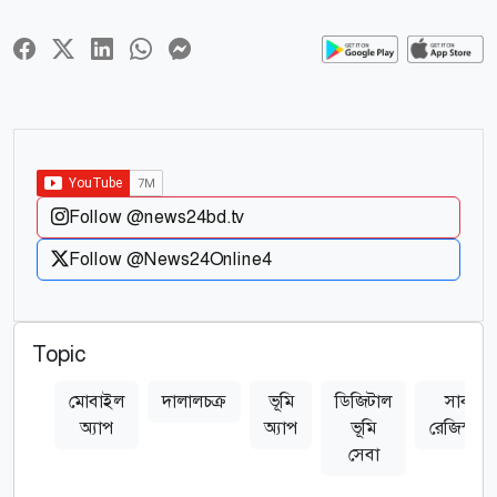
Follow @news24bd.tv
Follow @News24Online4
Topic
মোবাইল
দালালচক্র
ভূমি
ডিজিটাল
সাব-
অ্যাপ
অ্যাপ
ভূমি
রেজিস্ট্রার
সেবা