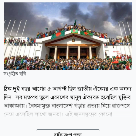
সংগৃহীত ছবি
ঠিক দুই বছর আগের ৫ আগস্ট ছিল জাতীয় ঐক্যের এক অনন্য
দিন। সব মতপথ ভুলে এদেশের মানুষ ঐক্যবদ্ধ হয়েছিল মুক্তির
আকাঙ্ক্ষায়। বৈষম্যমুক্ত বাংলাদেশ গড়ার প্রত্যয় নিয়ে রাজপথে
নেমে এসেছিল লাখো জনতা। এই জনসমুদ্রের কোনো
রাজনৈতিক পরিচয় ছিল না। তাদের বেশিরভাগই কোনো দলের
কর্মী ছিলেন না। দেশের আপামর জনগণ তাদের অধিকার
বাকি অংশ পড়ুন