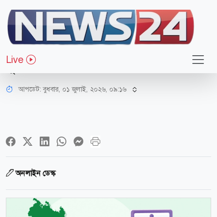
মত-ভিন্নমত
একটি অ্যাপ কি ভূমি অফিসের অনিয়ম
Live
দূর করতে পারবে?
আপডেট: বুধবার, ০১ জুলাই, ২০২৬, ০৯:১৬
অনলাইন ডেস্ক