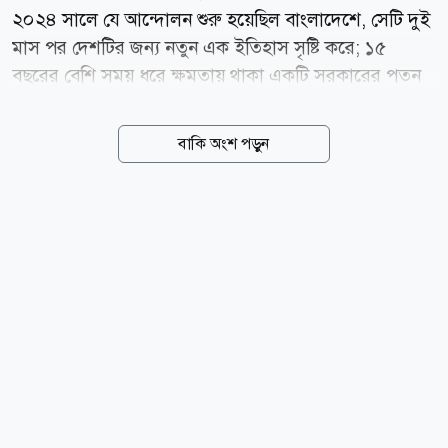
২০২৪ সালে যে আন্দোলন শুরু হয়েছিল বাংলাদেশে, সেটি দুই
মাস পর দেশটির জন্য নতুন এক ইতিহাস সৃষ্টি করে; ১৫
বছরের বেশি সময় ধরে ক্ষমতায় থাকা একটি সরকারের পতন
হয় এবং রাজনীতির নানা হিসাব-নিকাশ পাল্টে যায়।
বাংলাদেশে সরকারি চাকরিতে বর্তমানে ৯৩ শতাংশ নিয়োগ হয়
বাকি অংশ পড়ুন
মেধার ভিত্তিতে এবং ৭ শতাংশ সংরক্ষিত কোটায়। ২০২৪
সালের জুলাইয়ে আপিল বিভাগের রায় এবং একই বছরের ২৩
জুলাই জারি হওয়া সরকারি গেজেট অনুযায়ী এখন এই ব্যবস্থাই
কার্যকর রয়েছে। বর্তমানে সরকারি চাকরিতে কোটার হার
বর্তমান নিয়ম অনুযায়ী ৯৩ শতাংশ মেধাভিত্তিক নিয়োগ ৫
শতাংশ মুক্তিযোদ্ধা, শহীদ মুক্তিযোদ্ধা ও বীরাঙ্গনার সন্তানদের
জন্য ১ শতাংশ ক্ষুদ্র নৃগোষ্ঠীর জন্য ১ শতাংশ প্রতিবন্ধী ব্যক্তি ও
তৃতীয় লিঙ্গের ব্যক্তিদের জন্য এভাবে মোট ৭ শতাংশ কোটা
সংরক্ষিত রয়েছে।...