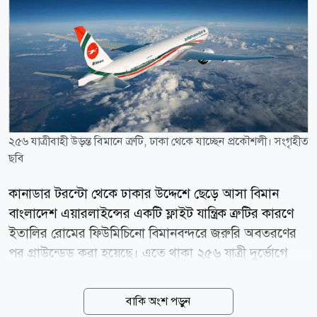
২৫৬ যাত্রীবাহী উড়ন্ত বিমানে ত্রুটি, ঢাকা থেকে যাচ্ছেন প্রকৌশলী। সংগৃহীত
ছবি
কানাডার টরন্টো থেকে ঢাকার উদ্দেশে ছেড়ে আসা বিমান
বাংলাদেশ এয়ারলাইন্সের একটি ফ্লাইট যান্ত্রিক ত্রুটির কারণে
ইতালির রোমের ফিউমিচিনো বিমানবন্দরে জরুরি অবতরণের
পর গ্রাউন্ডেড করা হয়েছে। এতে থাকা ২৫৬ যাত্রী দুর্ভোগে
পড়েছেন। প্রায় আট ঘণ্টা উড়োজাহাজে অবস্থানের পর
বাংলাদেশ সময় রাত সাড়ে আটটার দিকে যাত্রীদের বিমান
বাকি অংশ পড়ুন
থেকে নামিয়ে হোটেলে নেওয়া শুরু হয়েছে বলে জানিয়েছেন