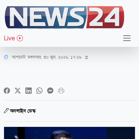
জাতীয়
খামেনির জানাজায় যোগ দিতে তেহরান
Live
যাচ্ছেন স্পিকার হাফিজ উদ্দিন
আপডেট: মঙ্গলবার, ৩০ জুন, ২০২৬, ১৭:২৬
অনলাইন ডেস্ক