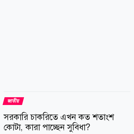
মানুষ জেনে ফেলুক। এটা তারা অনেকেই চাননি এজন্য
স্বাধীনতা যুদ্ধের অনেক কাহিনী আজও জনগণের কাছে অনেক
অচেনা হয়ে রয়েছে। ১৯৭১-এর মহান মুক্তিযুদ্ধ হল জনতার
যুদ্ধ। এটি কোন রাজনৈতিক দলের যুদ্ধ নয়। তিনি বলেন,...
জাতীয়
সরকারি চাকরিতে এখন কত শতাংশ
কোটা, কারা পাচ্ছেন সুবিধা?