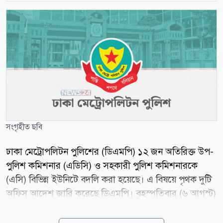
সংগৃহীত ছবি
ঢাকা মেট্রোপলিটন পুলিশের (ডিএমপি) ১২ জন অতিরিক্ত উপ-
পুলিশ কমিশনার (এডিসি) ও সহকারী পুলিশ কমিশনারকে
(এসি) বিভিন্ন ইউনিটে বদলি করা হয়েছে। এ বিষয়ে পৃথক দুটি
অফিস আদেশ জারি করেছে ডিএমপি। বৃহস্পতিবার (৬ আগস্ট)
ডিএমপির উপ-পুলিশ কমিশনার (সদর দপ্তর ও প্রশাসন) মো.
শাহরিয়ার আলী স্বাক্ষরিত আদেশে এ তথ্য জানানো হয়।