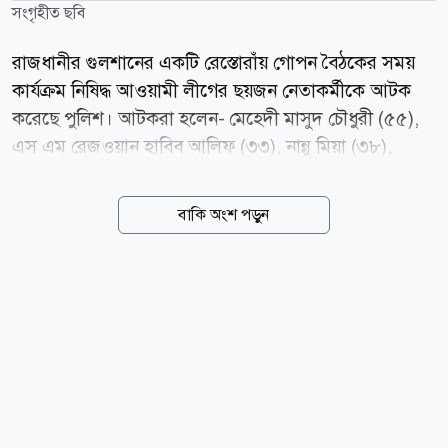
সংগৃহীত ছবি
রাজধানীর গুলশানের একটি রেস্তোরাঁয় গোপন বৈঠকের সময়
কার্যক্রম নিষিদ্ধ আওয়ামী লীগের ছয়জন নেতাকর্মীকে আটক
করেছে পুলিশ। আটকরা হলেন- মেহেদী মাসুদ চৌধুরী (৫৫),
এস এম রেজওয়ান হাবিব আলিফ (৩৩), নান্নু মিয়া (৩৮),
আমিনুর রহমান (৪২), সজল আহমেদ (২৯) ও ইব্রাহিম হোসেন
(৩৩)। শুক্রবার (৭ আগস্ট) রাত সাড়ে ৯টার দিকে পুলিশ
বাকি অংশ পড়ুন
প্লাজার পঞ্চম তলার একটি রেস্টুরেন্ট থেকে তাদের আটক করে
গুলশান থানা পুলিশ। রাতে গুলশান থানার ভারপ্রাপ্ত কর্মকর্তা
(ওসি) দাউদ হোসেন আটকের বিষয়টি নিশ্চিত করেন। তিনি
বলেন, গোপন সংবাদের ভিত্তিতে জানতে পারি, পুলিশ প্লাজার
পঞ্চম তলার একটি রেস্তোরাঁয় কয়েকজন আওয়ামী লীগের
নেতাকর্মী গোপন বৈঠক করছেন। এমন তথ্যের ভিত্তিতে সেখানে
অভিযান চালিয়ে আওয়ামী লীগের ছয়জন নেতাকর্মীকে আটক
করেছি। প্রাথমিক জিজ্ঞাসাবাদে জানতে পেরেছি, মিটিং শেষে