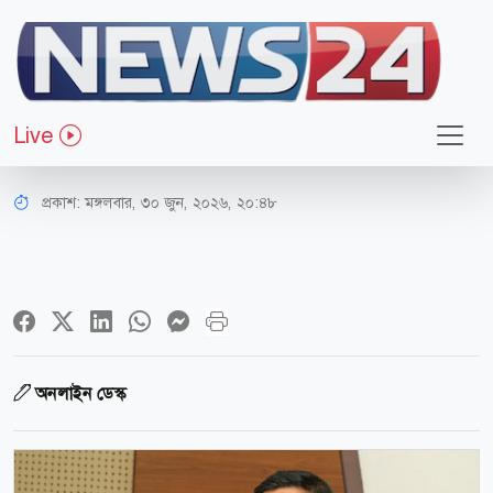
রাজধানী
ব্যাটারিচালিত রিকশা অপসারণের বিষয়ে
Live
যে বার্তা দিলেন ডিএমপি কমিশনার
প্রকাশ:
মঙ্গলবার, ৩০ জুন, ২০২৬, ২০:৪৮
অনলাইন ডেস্ক