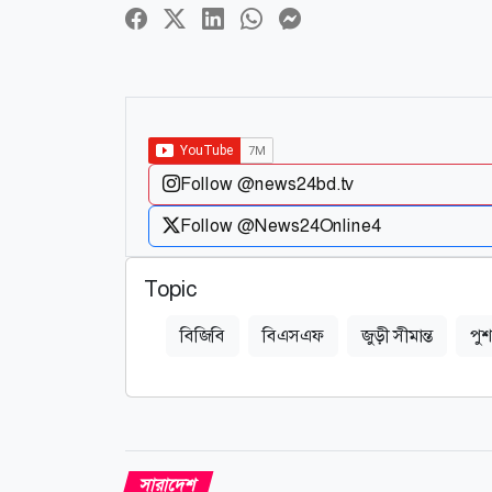
Follow @news24bd.tv
Follow @News24Online4
Topic
বিজিবি
বিএসএফ
জুড়ী সীমান্ত
পু
সারাদেশ