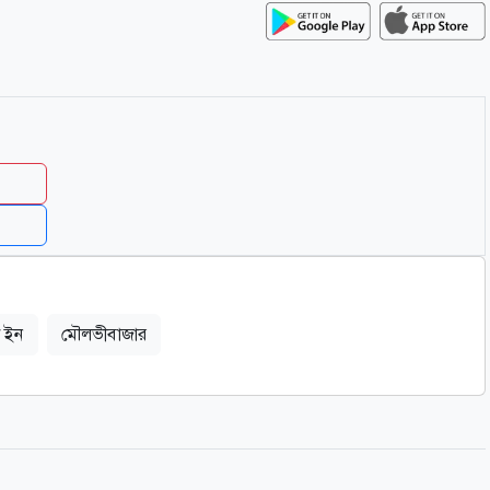
শ ইন
মৌলভীবাজার