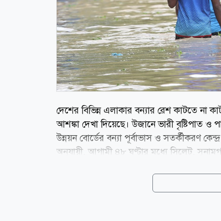
দেশের বিভিন্ন এলাকার বন্যার রেশ কাটতে না কাটত
আশঙ্কা দেখা দিয়েছে। উজানে ভারী বৃষ্টিপাত ও প
উন্নয়ন বোর্ডের বন্যা পূর্বাভাস ও সতর্কীকরণ কেন্
অনুযায়ী, আগামী ৪৮ ঘণ্টার মধ্যে সিলেট, সুনামগঞ্
শেরপুর, ময়মনসিংহ ও নেত্রকোনার নিম্নাঞ্চলে স্বল্প
কুশিয়ারা এবং উত্তরাঞ্চলের তিস্তা, ধরলা ও দুধকু
মধ্যে ভারতের পশ্চিমবঙ্গের গজলডোবা ব্যারেজের 