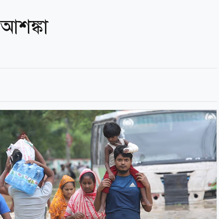
আশঙ্কা