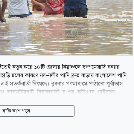
েই নতুন করে ১০টি জেলার নিম্নাঞ্চলে স্বল্পমেয়াদি বন্যার
াহাড়ি ঢলের কারণে নদ-নদীর পানি দ্রুত বাড়ায় বাংলাদেশ পানি
দ্র এই সতর্কবার্তা দিয়েছে। বুধবার গণমাধ্যমে পাঠানো পূর্বাভাস
জ, লালমনিরহাট, নীলফামারী, রংপুর, কুড়িগ্রাম, গাইবান্ধা,
মেয়াদি বন্যা পরিস্থিতি সৃষ্টি হতে পারে। উত্তর-পূর্বাঞ্চলের সুরমা ও
মারসহ সোমেশ্বরী, ভুলাই ও কংস নদীর পানি দ্রুত বৃদ্ধি পাচ্ছে। এর
বাকি অংশ পড়ুন
সব জলকপাট খুলে দেওয়ায় তিস্তার পানিপ্রবাহ...