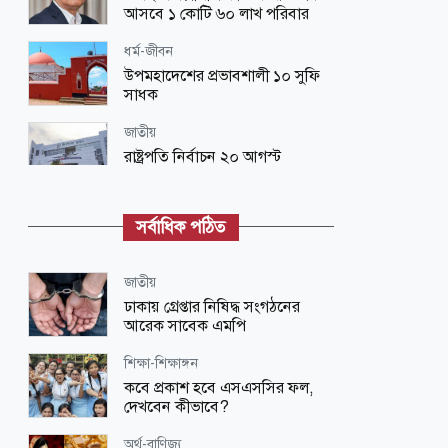
আসবে ১ কোটি ৬০ লাখ পরিবার
ধর্ম-জীবন
উপমহাদেশের প্রভাবশালী ১০ সুফি
সাধক
জাতীয়
রাষ্ট্রপতি নির্বাচন ২০ আগস্ট
জাতীয়
সর্বাধিক পঠিত
কেন রাজনৈতিক আদর্শে বিশ্বাসী
রাষ্ট্রপতি দরকার?
জাতীয়
খেলাধুলা
ঢাকায় গ্রেপ্তার নিষিদ্ধ সংগঠনের
মিরাজের সেঞ্চুরিতে প্রথম ইনিংসে
আরেক সাবেক এমপি
টাইগারদের সংগ্রহ ২৬৩ রান
শিক্ষা-শিক্ষাঙ্গন
জাতীয়
কবে প্রকাশ হবে এসএসসির ফল,
চার বিভাগে ভারি বৃষ্টি ও ভূমিধসের
দেখবেন কীভাবে?
আশঙ্কা
অর্থ-বাণিজ্য