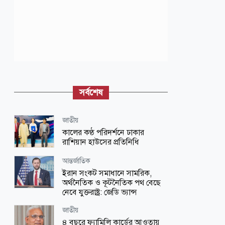
সর্বশেষ
জাতীয়
কালের কণ্ঠ পরিদর্শনে ঢাকার
রাশিয়ান হাউসের প্রতিনিধি
আন্তর্জাতিক
ইরান সংকট সমাধানে সামরিক,
অর্থনৈতিক ও কূটনৈতিক পথ বেছে
নেবে যুক্তরাষ্ট্র: জেডি ভ্যান্স
জাতীয়
৪ বছরে ফ্যামিলি কার্ডের আওতায়