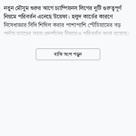
নতুন মৌসুম শুরুর আগে চ্যাম্পিয়নস লিগের দুটি গুরুত্বপূর্ণ
নিয়মে পরিবর্তন এনেছে উয়েফা। হলুদ কার্ডের কারণে
নিষেধাজ্ঞার বিধি শিথিল করার পাশাপাশি স্টেডিয়ামের বড়
পর্দায় ম্যাচের সময় প্রদর্শনের নিয়মেও পরিবর্তন আনা হয়েছে।
একই নিয়ম কার্যকর হবে উয়েফা ইউরোপা লিগ ও কনফারেন্স
লিগেও। ২০২৬-২৭ মৌসুমের বাছাইপর্ব ইতোমধ্যে শুরু
বাকি অংশ পড়ুন
হয়েছে। আগস্টের শেষ দিকে অনুষ্ঠিত হবে লিগ পর্বের ড্র। মূল
প্রতিযোগিতা শুরুর আগে নতুন নিয়মগুলোর ঘোষণা দিয়েছে
ইউরোপীয় ফুটবলের নিয়ন্ত্রক সংস্থা উয়েফা। হলুদ কার্ডে
নিষেধাজ্ঞার নিয়মে পরিবর্তন নতুন নিয়ম অনুযায়ী, কোনো
খেলোয়াড় বা কোচিং স্টাফ এখন আর তিনটি হলুদ কার্ড দেখেই
এক ম্যাচের জন্য নিষিদ্ধ হবেন না। প্রথম নিষেধাজ্ঞা পেতে এখন
চারটি হলুদ কার্ড দেখতে হবে। এরপরও আগের মতো প্রতি দুটি
অতিরিক্ত হলুদ কার্ডের পর এক ম্যাচের নিষেধাজ্ঞা...