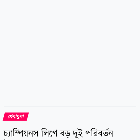
আগে অ্যাঙ্কর স্পোর্টস ইউরোপিয়ান টি-টোয়েন্টি প্রিমিয়ার
লিগের বেলজিয়ামভিত্তিক অ্যান্টওয়ার্প অ্যাঙ্করস এবং কানাডার
সুপার৬০ লিগের ভ্যাঙ্কুভার অ্যাঙ্করসের...
খেলাধুলা
চ্যাম্পিয়নস লিগে বড় দুই পরিবর্তন