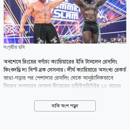
সংগৃহীত ছবি
অবশেষে রিংয়ের বর্ণাঢ্য ক্যারিয়ারের ইতি টানলেন রেসলিং
কিংবদন্তি দ্য বিস্ট ব্রক লেসনার। দীর্ঘ ক্যারিয়ারে অসংখ্য রেকর্ড
ভাঙা-গড়ার পর পেশাদার রেসলিং থেকে আনুষ্ঠানিকভাবে
নিজের অবসরের ঘোষণা দিয়েছেন ডব্লিউডব্লিউইর ১০ বারের
এই বিশ্ব চ্যাম্পিয়ন ও সাবেক ইউএফসি হেভিওয়েট চ্যাম্পিয়ন।
মঙ্গলবার জনপ্রিয় দ্য প্যাট ম্যাকাফি শো-তে হাজির হয়ে ৪৯
বাকি অংশ পড়ুন
বছর বয়সী এই রেসলিং কিংবদন্তি নিজের চূড়ান্ত সিদ্ধান্ত জানান।
নিশ্চিত করেন, গত শনিবার ডব্লিউডব্লিউই সামারস্লামের মঞ্চে
ওবা ফেমির বিরুদ্ধে অনুষ্ঠিত হেল ইন আ সেল ম্যাচটিই ছিল