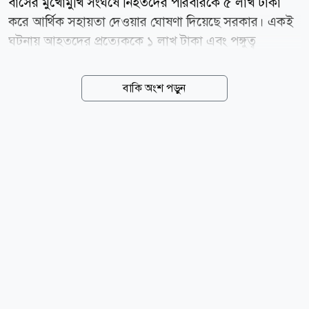
বাসের মুখোমুখি সংঘর্ষে নিহতদের পরিবারকে ৫ লাখ টাকা
করে আর্থিক সহায়তা দেওয়ার ঘোষণা দিয়েছে সরকার। একই
ঘটনায় আহতদের প্রত্যেককে ১ লাখ টাকা এবং পঙ্গুত্ব
বরণকারীদের চিকিৎসা সনদের ভিত্তিতে ৩ লাখ টাকা করে
সহায়তা দেওয়া হবে। শনিবার (৮ আগস্ট) দুপুরে সিলেট
বাকি অংশ পড়ুন
এমএজি ওসমানী মেডিকেল কলেজ হাসপাতালে চিকিৎসাধীন
আহতদের দেখতে গিয়ে এ ঘোষণা দেন প্রবাসী কল্যাণ ও
বৈদেশিক কর্মসংস্থান এবং শ্রম ও কর্মসংস্থানমন্ত্রী আরিফুল হক
চৌধুরী। মন্ত্রী বলেন, প্রধানমন্ত্রীর নির্দেশে দুর্ঘটনায় ক্ষতিগ্রস্তদের
সরকারি সহায়তা দেওয়ার উদ্যোগ নেওয়া হয়েছে। বিআরটিএর
মাধ্যমে অনুদানের আবেদন ফরম পৌঁছে দেওয়া হচ্ছে।
হাসপাতালের পরিচালক, বিআরটিএর সহকারী পরিচালকসহ
সংশ্লিষ্ট কর্মকর্তারা এ কার্যক্রমে যুক্ত রয়েছেন। জেলা প্রশাসন ও
হাসপাতাল...