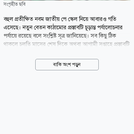
সংগৃহীত ছবি
বহুল প্রতীক্ষিত নবম জাতীয় পে স্কেল নিয়ে আবারও গতি
এসেছে। নতুন বেতন কাঠামোর প্রস্তাবটি চূড়ান্ত পর্যালোচনার
পর্যায়ে রয়েছে বলে সংশ্লিষ্ট সূত্র জানিয়েছে। সব কিছু ঠিক
থাকলে চলতি মাসের শেষ দিকে অথবা আগামী সপ্তাহে প্রস্তাবটি
মন্ত্রিসভার বৈঠকে উপস্থাপন করা হতে পারে। অর্থ ও পরিকল্পনা
মন্ত্রণালয়ের সংশ্লিষ্ট সূত্রের দাবি, মন্ত্রিসভায় প্রস্তাবটি অনুমোদন
বাকি অংশ পড়ুন
পেলে পরবর্তী ধাপে প্রজ্ঞাপন জারির প্রক্রিয়া শুরু হবে। তবে পে
স্কেল কবে কার্যকর হবে, সে বিষয়ে এখনো চূড়ান্ত সিদ্ধান্ত হয়নি।
নতুন বেতন কাঠামো বাস্তবায়নে সরকারের সামনে সবচেয়ে বড়
বিষয় হয়ে দাঁড়িয়েছে এর আর্থিক প্রভাব। আন্তর্জাতিক মুদ্রা
তহবিল (আইএমএফ) সরকারের ব্যয় ও মূল্যস্ফীতির ওপর
সম্ভাব্য চাপ বিবেচনায় পে-স্কেল বাস্তবায়ন কিছুটা পিছিয়ে
দেওয়ার পরামর্শ দিয়েছে বলে সংশ্লিষ্ট সূত্র জানিয়েছে। তবে
সরকার...