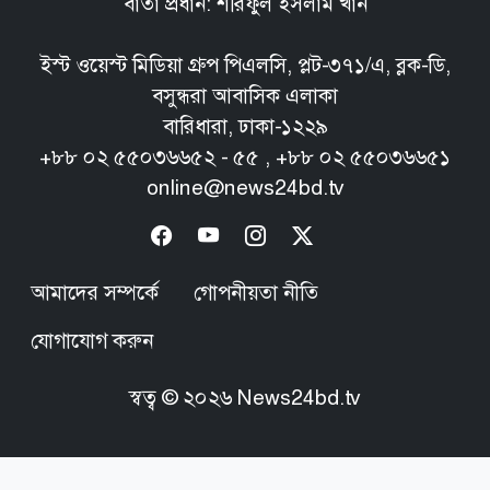
বার্তা প্রধান: শরিফুল ইসলাম খান
ইস্ট ওয়েস্ট মিডিয়া গ্রুপ পিএলসি, প্লট-৩৭১/এ, ব্লক-ডি,
বসুন্ধরা আবাসিক এলাকা
বারিধারা, ঢাকা-১২২৯
+৮৮ ০২ ৫৫০৩৬৬৫২ - ৫৫ , +৮৮ ০২ ৫৫০৩৬৬৫১
online@news24bd.tv
আমাদের সম্পর্কে
গোপনীয়তা নীতি
যোগাযোগ করুন
স্বত্ব ©
২০২৬
News24bd.tv