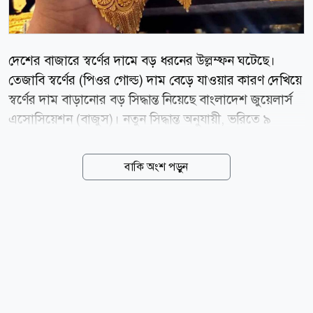
দেশের বাজারে স্বর্ণের দামে বড় ধরনের উল্লম্ফন ঘটেছে।
তেজাবি স্বর্ণের (পিওর গোল্ড) দাম বেড়ে যাওয়ার কারণ দেখিয়ে
স্বর্ণের দাম বাড়ানোর বড় সিদ্ধান্ত নিয়েছে বাংলাদেশ জুয়েলার্স
এসোসিয়েশন (বাজুস)। নতুন সিদ্ধান্ত অনুযায়ী, ভরিতে ৯
হাজার ৮৫৬ টাকা বাড়িয়ে ২২ ক্যারেটের এক ভরি স্বর্ণের দাম
২ লাখ ৩২ হাজার ৯৩০ টাকা নির্ধারণ করা হয়েছে, যা আজ
বাকি অংশ পড়ুন
বৃহস্পতিবার (৬ আগস্ট) সকাল ১০টা থেকেই কার্যকর হয়েছে।
বাজুস আজ সকালে এক বিজ্ঞপ্তিতে জানায়, স্থানীয় বাজারে
তেজাবি স্বর্ণের (পিওর গোল্ড) মূল্য বেড়েছে। ফলে সার্বিক
পরিস্থিতি বিবেচনায় ভ্যাটসহ স্বর্ণের নতুন দাম নির্ধারণ করা
হয়েছে। নতুন দাম অনুযায়ী, দেশের বাজারে ভ্যাটসহ প্রতি ভরি
(১১.৬৬৪ গ্রাম) ২২ ক্যারেটের স্বর্ণের দাম পড়বে ২ লাখ ৩২
হাজার ৯৩০ টাকা। এছাড়া ২১ ক্যারেটের প্রতি ভরি ২ লাখ ২২