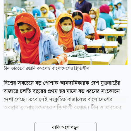
চীন ভারতের রপ্তানি কমলেও বাংলাদেশের স্থিতিশীল
বিশ্বের সবচেয়ে বড় পোশাক আমদানিকারক দেশ যুক্তরাষ্ট্রের
বাজারে চলতি বছরের প্রথম ছয় মাসে বড় ধরনের সংকোচন
দেখা গেছে। তবে সেই সংকুচিত বাজারেও বাংলাদেশের
অবস্থান তুলনামূলকভাবে শক্তিশালী রয়েছে। চীন ও ভারতের
রপ্তানিতে বড় ধস নামলেও বাংলাদেশের পতন তুলনামূলক
কম। অন্যদিকে নতুন অর্ডার ও বাজার অংশীদারি বাড়িয়ে
বাকি অংশ পড়ুন