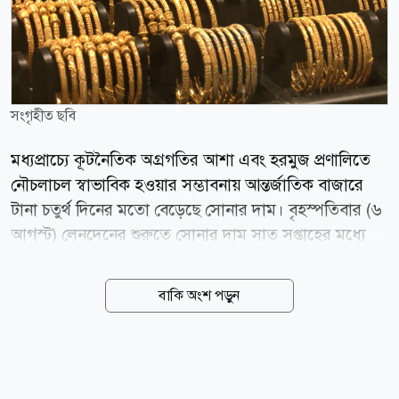
সংগৃহীত ছবি
মধ্যপ্রাচ্যে কূটনৈতিক অগ্রগতির আশা এবং হরমুজ প্রণালিতে
নৌচলাচল স্বাভাবিক হওয়ার সম্ভাবনায় আন্তর্জাতিক বাজারে
টানা চতুর্থ দিনের মতো বেড়েছে সোনার দাম। বৃহস্পতিবার (৬
আগস্ট) লেনদেনের শুরুতে সোনার দাম সাত সপ্তাহের মধ্যে
সর্বোচ্চ পর্যায়ে পৌঁছায়। স্পট মার্কেটে প্রতি আউন্স সোনার দাম
শূন্য দশমিক ৫ শতাংশ বেড়ে ৪ হাজার ২৬৫ দশমিক ২২
বাকি অংশ পড়ুন
ডলারে দাঁড়ায়। এর আগে দিনের শুরুতে ১৮ জুনের পর সর্বোচ্চ
দামে পৌঁছায় মূল্যবান এই ধাতু। বুধবারও স্বর্ণের দাম
ফেব্রুয়ারির পর সবচেয়ে বড় একদিনের উত্থান দেখেছিল।
বাজার বিশ্লেষকদের মতে, ইরান ও ওমানের মধ্যে সম্ভাব্য