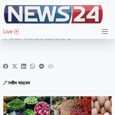
অর্থ-বাণিজ্য
খরচের চাপে চ্যাপ্টা ভোক্তা
Live
আপডেট: শনিবার, ০৯ মে, ২০২৬, ০৮:৫৪
সজীব আহমেদ