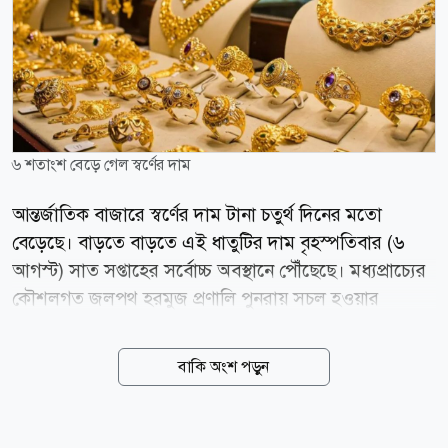
৬ শতাংশ বেড়ে গেল স্বর্ণের দাম
আন্তর্জাতিক বাজারে স্বর্ণের দাম টানা চতুর্থ দিনের মতো
বেড়েছে। বাড়তে বাড়তে এই ধাতুটির দাম বৃহস্পতিবার (৬
আগস্ট) সাত সপ্তাহের সর্বোচ্চ অবস্থানে পৌঁছেছে। মধ্যপ্রাচ্যের
কৌশলগত জলপথ হরমুজ প্রণালি পুনরায় সচল হওয়ার
সম্ভাবনা ঘিরে আশাবাদ তৈরি হওয়ায় মূল্যস্ফীতির চাপ এবং
যুক্তরাষ্ট্রে সুদের হার আরও বাড়ানোর আশঙ্কা কিছুটা কমেছে।
বাকি অংশ পড়ুন
এর ইতিবাচক প্রভাব পড়েছে স্বর্ণের বাজারে। বার্তা সংস্থা
রয়টার্সের তথ্য অনুযায়ী, বৃহস্পতিবার জিএমটি সময় সকাল
৮টা ৪৩ মিনিটে স্পট গোল্ডের দাম ০.৬ শতাংশ বেড়ে