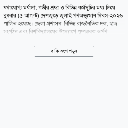
যথাযোগ্য মর্যাদা, গভীর শ্রদ্ধা ও বিভিন্ন কর্মসূচির মধ্য দিয়ে
বুধবার (৫ আগস্ট) দেশজুড়ে জুলাই গণঅভ্যুত্থান দিবস-২০২৬
পালিত হয়েছে। জেলা প্রশাসন, বিভিন্ন রাজনৈতিক দল, ছাত্র
সংগঠন এবং বিশ্ববিদ্যালয়ের উদ্যোগে পুষ্পস্তবক অর্পণ,
সংবর্ধনা, আলোচনা সভা, র্যালি ও দোয়া মাহফিলের আয়োজন
করা হয়। বিভিন্ন কর্মসূচিতে বক্তারা জুলাই গণঅভ্যুত্থানের
বাকি অংশ পড়ুন
চেতনা ধারণ করে বৈষম্যহীন ও ন্যায়ভিত্তিক বাংলাদেশ গড়ার
অঙ্গীকার পুনর্ব্যক্ত করেন এবং জুলাই সনদ বাস্তবায়ন ও
গণহত্যার বিচারের জোরালো দাবি জানান। জুলাই গণঅভ্যুত্থান
দিবসে ঢাকা বিভাগের গাজীপুর, নারায়ণগঞ্জ,
নরসিংদী,মুন্সিগঞ্জ, মানিকগঞ্জ, টাঙ্গাইল, কিশোরগঞ্জ, ফরিদপুর,
মাদারীপুর, শরিয়তপুর, গোপালগঞ্জ ও রাজবাড়ি জেলায় নানা
কর্মসূচি অনুষ্ঠিত হয়েছে। অপরদিকে, ময়মনসিংহ বিভাগের
জামালপুর, শেরপুর ও নেত্রকোণায় যথাযোগ্য মর্যাদায়...