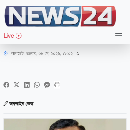
জাতীয়
জ্বালানির কারণে নিত্যপণ্যের দাম বাড়ানো
Live
গ্রহণযোগ্য নয়: বাণিজ্যমন্ত্রী
আপডেট: শুক্রবার, ০৮ মে, ২০২৬, ১৮:০২
অনলাইন ডেস্ক