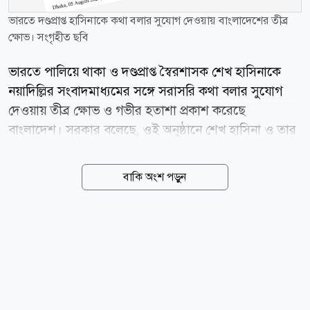
ভারতে দণ্ডপ্রাপ্ত হাসিনাকে কথা বলার সুযোগ দেওয়ায় বাংলাদেশের তীব্র
ক্ষোভ। সংগৃহীত ছবি
ভারতে পালিয়ে থাকা ও দণ্ডপ্রাপ্ত স্বৈরশাসক শেখ হাসিনাকে
নয়াদিল্লির সংবাদমাধ্যমের সঙ্গে সরাসরি কথা বলার সুযোগ
দেওয়ায় তীব্র ক্ষোভ ও গভীর হতাশা প্রকাশ করেছে
বাংলাদেশ। সরকার বলেছে, ওই অনুষ্ঠানে শেখ হাসিনা ও তার
সহযোগীরা বাংলাদেশ রাষ্ট্র ও জনগণের বিরুদ্ধে বিদ্বেষমূলক
বক্তব্য দিয়েছেন। আজ বুধবার (৫ আগস্ট) পররাষ্ট্র মন্ত্রণালয়ের
বাকি অংশ পড়ুন
এক সংবাদ বিজ্ঞপ্তিতে এক্ষোভ প্রকাশ করা হয়। বিজ্ঞপ্তিতে বলা
হয়, এ ধরনের আয়োজনের সম্ভাব্য নেতিবাচক প্রভাব সম্পর্কে
আগে থেকেই ভারত সরকারকে অবহিত করা হয়েছিল।
দ্বিপক্ষীয় সম্পর্ক পুনর্গঠনের প্রচেষ্টার ওপর এর বিরূপ প্রভাব
পড়তে পারেএমন উদ্বেগ জানানো হলেও অনুষ্ঠানটি অনুষ্ঠিত
হতে দেওয়া হয়েছে, যা বাংলাদেশ গভীর দুঃখের সঙ্গে লক্ষ্য
করেছে। বিজ্ঞপ্তিতে বলা হয়, জুলাই বিপ্লবের দ্বিতীয় বার্ষিকী