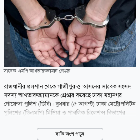
সাবেক এমপি আখতারুজ্জামান গ্রেপ্তার
রাজধানীর গুলশান থেকে গাজীপুর-৫ আসনের সাবেক সংসদ
সদস্য আখতারুজ্জামানকে গ্রেপ্তার করেছে ঢাকা মহানগর
গোয়েন্দা পুলিশ (ডিবি)। বুধবার (৫ আগস্ট) ঢাকা মেট্রোপলিটন
পুলিশের (ডিএমপি) মিডিয়া ও পাবলিক রিলেশন্স বিভাগের
অতিরিক্ত উপ-পুলিশ কমিশনার নিয়াজ মেহেদী এ তথ্য নিশ্চিত
করেছেন। ডিএমপির ডিবি সূত্রে জানা যায়, রাতে রাজধানীর
বাকি অংশ পড়ুন
গুলশান এলাকার একটি বাসায় অভিযান চালিয়ে তাকে গ্রেপ্তার