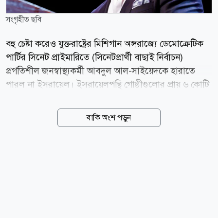
সংগৃহীত ছবি
বহু চেষ্টা করেও যুক্তরাষ্ট্রের মিশিগান অঙ্গরাজ্যে ডেমোক্রেটিক
পার্টির সিনেট প্রাইমারিতে (সিনেটপ্রার্থী বাছাই নির্বাচন)
প্রগতিশীল জনস্বাস্থ্যকর্মী আবদুল আল-সাইয়েদকে হারাতে
পারল না ইসরায়েল। ইসরায়েলপন্থি গোষ্ঠীগুলোর প্রায় ৬ কোটি
ডলারেরও (৬০ মিলিয়ন) বেশি নির্বাচনি প্রচারণার খরচকে বুড়ো
আঙুল দেখিয়ে ঐতিহাসিক মনোনয়ন লাভ করেছেন আল-
বাকি অংশ পড়ুন
সাইয়েদ। বুধবার (০৫ আগস্ট) বিভিন্ন সংবাদমাধ্যমের
প্রতিবেদন থেকে এ তথ্য জানা গেছে। মঙ্গলবারের এ নির্বাচনি
ফলাফলকে যুক্তরাষ্ট্রের সবচেয়ে প্রভাবশালী ইসরায়েলপন্থি লবিং
গ্রুপ আমেরিকান ইসরায়েল পাবলিক অ্যাফেয়ার্স কমিটি বা
এআইপিএসির জন্য একটি বড় ধাক্কা হিসেবে দেখা হচ্ছে।
আবদুল আল-সাইয়েদকে হারাতে এ গোষ্ঠীই মূলত সামনে
থেকে নেতৃত্ব দিয়েছে এবং তার প্রতিদ্বন্দ্বী মার্কিন কংগ্রেস সদস্য