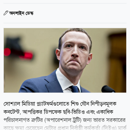
অনলাইন ডেস্ক
সোশ্যাল মিডিয়া প্ল্যাটফর্মগুলোতে শিশু যৌন নিপীড়নমূলক
কনটেন্ট, আপত্তিকর ডিপফেক ছবি-ভিডিও এবং একাধিক
পরিচালনাগত ত্রুটির (অপারেশনাল ট্রুটি) জন্য ভারত সরকারের
কাছে ক্ষমা চেয়েছেন মেটার প্রধান নির্বাহী কর্মকর্তা (সিইও) মার্ক