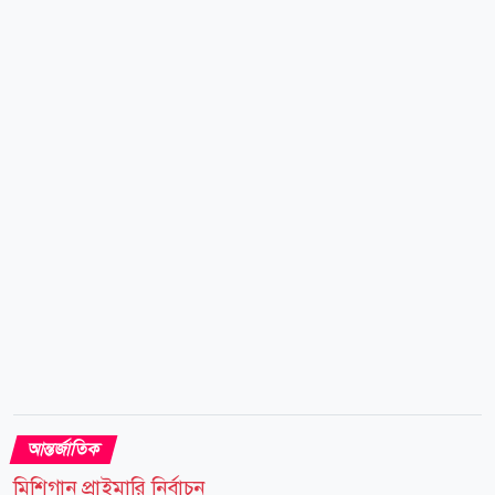
বার্তায় রুবিও বলেন, যারা ইহুদিবিদ্বেষ ছড়ায় বা সহিংসতাকে
উৎসাহিত করে, তাদের জন্য যুক্তরাষ্ট্রের দরজা বন্ধ থাকবে।
তার বক্তব্যের পর সম্প্রতি সামাজিক যোগাযোগমাধ্যম এক্স-এ
(সাবেক টুইটার) একটি পোস্টে দাবি করা হয়, ইসরায়েলের
সমালোচনা করলে যুক্তরাষ্ট্রের ভিসা দেওয়া হবে নাএমন মন্তব্য
করেছেন মার্কো রুবিও। এই পোস্টের...
আন্তর্জাতিক
মিশিগান প্রাইমারি নির্বাচন