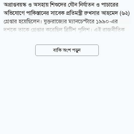
অপ্রাপ্তবয়স্ক ও অসহায় শিশুদের যৌন নির্যাতন ও পাচারের
অভিযোগে পাকিস্তানের সাবেক প্রতিমন্ত্রী রুখসার আহমেদ (৬২)
গ্রেপ্তার হয়েছিলেন। যুক্তরাজ্যের ম্যানচেস্টারে ১৯৯০-এর
দশকে তাকে গ্রেপ্তার করেছিল ব্রিটিশ পুলিশ। এই রাজনীতিক
দেশটির ক্ষমতাসীন দল পাকিস্তান মুসলিম লীগ-নওয়াজের
(পিএমএল-এন) রাজনীতিতে জড়িত ছিলেন। তিনি পাকিস্তানের
বাকি অংশ পড়ুন
প্রধানমন্ত্রী শাহবাজ শরিফের দল থেকে গত সপ্তাহে আজাদ জম্মু
ও কাশ্মীরের আইনসভার সদস্য (এমপি) হিসেবে পুনঃনির্বাচিত
হয়েছেন। আজ বুধবার (৫ আগস্ট) ব্রিটিশ সংবাদমাধ্যম দ্য
গার্ডিয়ানের প্রকাশ করা প্রতিবেদনে এসব তথ্য উঠে এসেছে।
২০২৪ সালের জুলাই মাসে ম্যানচেস্টার বিমানবন্দর থেকে
গ্রুমিং গ্যাংয়ের অংশ হিসেবে শিশু ধর্ষণ ও মানব পাচারের
অভিযোগে তাকে গ্রেপ্তার করা হয়েছিল। বর্তমানে তিনি জামিনে
রয়েছেন। তদন্তকারীদের সূত্রে জানা...