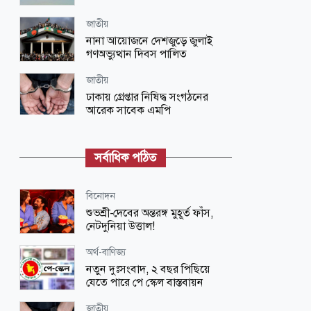
জাতীয়
নানা আয়োজনে দেশজুড়ে জুলাই
গণঅভ্যুত্থান দিবস পালিত
জাতীয়
ঢাকায় গ্রেপ্তার নিষিদ্ধ সংগঠনের
আরেক সাবেক এমপি
জাতীয়
ভারতে দণ্ডপ্রাপ্ত হাসিনাকে কথা বলার
সর্বাধিক পঠিত
সুযোগ দেওয়ায় বাংলাদেশের তীব্র ক্ষোভ
বিনোদন
বিনোদন
‘প্রিয়তমা’ আমার জীবনের আশীর্বাদ:
শুভশ্রী-দেবের অন্তরঙ্গ মুহূর্ত ফাঁস,
ইধিকা পাল
নেটদুনিয়া উত্তাল!
জাতীয়
অর্থ-বাণিজ্য
আকস্মিক বন্যাসহ প্রাকৃতিক দুর্যোগ
নতুন দুঃসংবাদ, ২ বছর পিছিয়ে
মোকাবিলায় সরকারের কার্যক্রম চলমান
যেতে পারে পে স্কেল বাস্তবায়ন
বিজ্ঞান ও প্রযুক্তি
জাতীয়