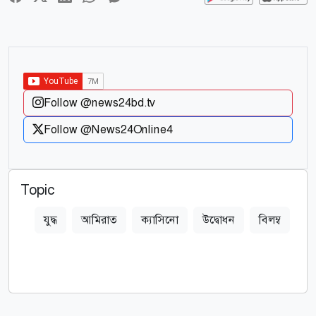
Follow @news24bd.tv
Follow @News24Online4
Topic
যুদ্ধ
আমিরাত
ক্যাসিনো
উদ্বোধন
বিলম্ব
ট
ইস