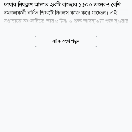
ফায়ার নিয়ন্ত্রণে আনতে ২৪টি রাজ্যের ১৫০০ জনেরও বেশি
দমকলকর্মী বর্ধিত শিফটে নিরলস কাজ করে যাচ্ছেন। এই
সপ্তাহান্তে অঞ্চলটিতে আরও উষ্ণ ও শুষ্ক আবহাওয়া শুরু হওয়ার
আগেই আগুন সম্পূর্ণ নিয়ন্ত্রণে আনার চেষ্টা চলছে। বৃহস্পতিবার
(৬ আগস্ট) এনবিসি নিউজের এক প্রতিবেদনে এই তথ্য
বাকি অংশ পড়ুন
জানানো হয়েছে। গত শনিবার এই দাবানল শুরু হওয়ার পর
থেকে এ পর্যন্ত প্রায় ৮৫০টি স্থাপনা ক্ষতিগ্রস্ত বা সম্পূর্ণ ধ্বংস
হয়েছে। ওয়াশিংটন স্টেট ডিপার্টমেন্ট অফ ন্যাচারাল
রিসোর্সেস-এর মুখপাত্র মাইকেল কেলি জানিয়েছেন, এত বিপুল
সংখ্যক স্থাপনা ধ্বংস হওয়ার কারণে এটি সম্ভবত রাজ্যের
ইতিহাসে সবচেয়ে ধ্বংসাত্মক আগুনগুলোর মধ্যে একটি। এটি
স্পোকেনের কাছে ২০২৩ সালের গ্রে এবং ওরেগন রোড
অগ্নিকাণ্ডকেও ছাড়িয়ে গেছে, যেগুলোতে ৩৫০টি...