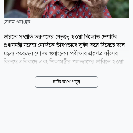
সোনম ওয়াংচুক
ভারতে সম্প্রতি তরুণদের নেতৃত্বে হওয়া বিক্ষোভ দেশটির
প্রধানমন্ত্রী নরেন্দ্র মোদিকে ভীষণভাবে দুর্বল করে দিয়েছে বলে
মন্তব্য করেছেন সোনম ওয়াংচুক। পরীক্ষার প্রশ্নপত্র ফাঁসের
বিরুদ্ধে প্রতিবাদে এবং শিক্ষামন্ত্রীর পদত্যাগের দাবিতে হওয়া
তরুণদের ওই আন্দোলনে সোনম একাত্মতা প্রকাশ করে
অনশনে বসেছিলেন। তাঁর অনশন কর্মসূচি আন্দোলনকে
বাকি অংশ পড়ুন
ব্যাপকভাবে উজ্জীবিত করেছিল। পরে তরুণদের বিক্ষোভের
মুখে গত ২৫ জুলাই শিক্ষামন্ত্রী ধর্মেন্দ্র প্রধান পদত্যাগে বাধ্য
হন। ভারতের সুপরিচিত পরিবেশ আন্দোলনকর্মী সোনম
ওয়াংচুক বলেন, তরুণদের ওই গণবিক্ষোভের পর দেশটির
সামগ্রিক পরিস্থিতি ও জনমনে উল্লেখযোগ্য পরিবর্তন এসেছে।
তরুণেরা এখন আরও বেশি আত্মবিশ্বাসী। এখন তারা জানে,