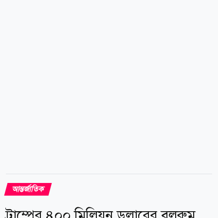
মারিবের একটি সামরিক ক্যাম্পে সকালে সেনাদের সমাবেশ
চলার সময় ক্ষেপণাস্ত্র হামলা হয়। এতে ঘটনাস্থলেই অন্তত ৪৫
সেনা নিহত হন। অন্য হামলাগুলোতে আরও কয়েকজন সেনা
নিহত হয়েছেন বলে সামরিক সূত্রগুলো জানিয়েছে। হামলার দায়
স্বীকার করে হুথি গোষ্ঠী বলেছে, সৌদি-সমর্থিত সামরিক
বাহিনীর শক্তি বৃদ্ধির জবাব হিসেবে এসব হামলা চালানো
হয়েছে। গোষ্ঠীটির...
আন্তর্জাতিক
ট্রাম্পের ৪০০ মিলিয়ন ডলারের বলরুম