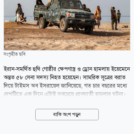
সংগৃহীত ছবি
ইরান-সমর্থিত হুথি গোষ্ঠীর ক্ষেপণাস্ত্র ও ড্রোন হামলায় ইয়েমেনে
অন্তত ৫৮ সেনা সদস্য নিহত হয়েছেন। সামরিক সূত্রের বরাত
দিয়ে টাইমস অব ইসরায়েল জানিয়েছে, গত চার বছরের মধ্যে
দেশটিতে এক দিনে এটাই সবচেয়ে প্রাণঘাতী হামলার ঘটনা।
ইয়েমেনের সামরিক কর্মকর্তারা জানান, স্থানীয় সময়
বৃহস্পতিবার মারিব প্রদেশের আল-রুওয়াইক এবং সৌদি
বাকি অংশ পড়ুন
আরবের সীমান্তবর্তী হাদ্রামাউত প্রদেশের আল-আবর ও আল-
ওয়াদিয়া এলাকার সামরিক ঘাঁটিতে হামলা চালানো হয়।