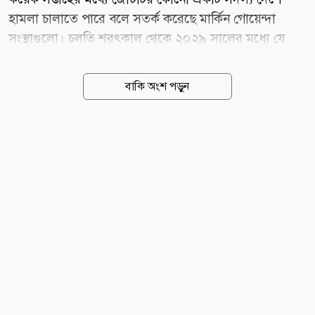
হামলা চালাতে পারে বলে সতর্ক করেছে মার্কিন গোয়েন্দা
সংস্থাগুলো। চলতি শরৎকাল থেকে ২০২৯ সালের মধ্যে যে
কোনো সময় পূর্ব ইউরোপে সীমিত স্থল অনুপ্রবেশ কিংবা
সাইবার হামলার মাধ্যমে উত্তেজনা বাড়ানোর চেষ্টা করতে পারে
বাকি অংশ পড়ুন
মস্কো। এর আগে মার্কিন গোয়েন্দাদের মূল্যায়ন ছিল,
ইউক্রেনের সঙ্গে যুদ্ধে জড়িয়ে থাকা অবস্থায় রুশ প্রেসিডেন্ট
ভ্লাদিমির পুতিন ন্যাটোর কোনো সদস্য দেশে সরাসরি হামলা
চালাবেন না। নতুন মূল্যায়ন সেই অবস্থান থেকে উল্লেখযোগ্য
পরিবর্তনের ইঙ্গিত দিচ্ছে। এর আগে, ইউরোপীয় ও মার্কিন
গোয়েন্দারা পোল্যান্ডের ভূখণ্ডে সশস্ত্র উসকানি, গুরুত্বপূর্ণ
অবকাঠামোয় ক্ষেপণাস্ত্র বা ড্রোন হামলা কিংবা ইউক্রেনের ওপর
দায় চাপানোর উদ্দেশ্যে ফলস ফ্ল্যাগ হামলার...