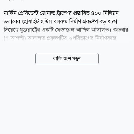
মার্কিন প্রেসিডেন্ট ডোনাল্ড ট্রাম্পের প্রস্তাবিত ৪০০ মিলিয়ন
ডলারের হোয়াইট হাউস বলরুম নির্মাণ প্রকল্পে বড় ধাক্কা
দিয়েছে যুক্তরাষ্ট্রের একটি ফেডারেল আপিল আদালত। শুক্রবার
(৭ আগস্ট) আদালত প্রকল্পটির ওপরিভাগের নির্মাণকাজ
সাময়িকভাবে বন্ধ রাখার নির্দেশ দিয়েছেন। ওয়াশিংটনভিত্তিক
ইউএস কোর্ট অব অ্যাপিলস ফর দ্য ডিস্ট্রিক্ট অব কলাম্বিয়া
বাকি অংশ পড়ুন
সার্কিটের তিন বিচারকের বেঞ্চ ২-১ ভোটে এ রায় দেন।
আদালত বলেন, কংগ্রেসের অনুমোদন ছাড়া কোনো প্রেসিডেন্ট
হোয়াইট হাউসের মতো ঐতিহাসিক স্থাপনার মৌলিক কাঠামোয়
বড় ধরনের পরিবর্তন আনতে পারেন না। রায়ে বিচারকরা উল্লেখ
করেন, প্রতিটি প্রেসিডেন্টই হোয়াইট হাউসের সাময়িক বাসিন্দা,
মালিক নন। তাই ভবনটির নকশা ও কাঠামোয় বড় পরিবর্তনের
সিদ্ধান্ত নেওয়ার এখতিয়ার কংগ্রেসের, নির্বাহী বিভাগের নয়।
ন্যাশনাল ট্রাস্ট ফর হিস্টোরিক...