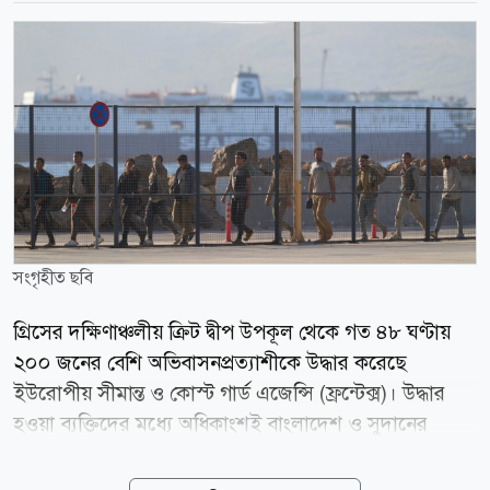
সংগৃহীত ছবি
গ্রিসের দক্ষিণাঞ্চলীয় ক্রিট দ্বীপ উপকূল থেকে গত ৪৮ ঘণ্টায়
২০০ জনের বেশি অভিবাসনপ্রত্যাশীকে উদ্ধার করেছে
ইউরোপীয় সীমান্ত ও কোস্ট গার্ড এজেন্সি (ফ্রন্টেক্স)। উদ্ধার
হওয়া ব্যক্তিদের মধ্যে অধিকাংশই বাংলাদেশ ও সুদানের
নাগরিক। গ্রিসের সংবাদমাধ্যম ডিমোক্রেটিয়ার বরাত দিয়ে
শুক্রবার মিডল ইস্ট মনিটর জানায়, লিবিয়ার উপকূল থেকে যাত্রা