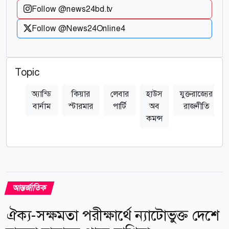
Follow @news24bd.tv
Follow @News24Online4
Topic
অ্যান্ডি
কিয়ার
লেবার
হাউস
যুক্তরাজ্যের
বার্নাম
স্টারমার
পার্টি
অব
রাজনীতি
কমন্স
আন্তর্জাতিক
ঐক্য-সক্ষমতা পরীক্ষার্থে ন্যাটোভুক্ত দেশে