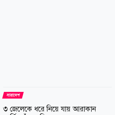
সদস্যরা তিন ব্যক্তিকে বাংলাদেশে পুশইনের চেষ্টা করে। ওই
তিনজনের মধ্যে একজন পুরুষ ও দুজন নারী ছিলেন।
বাংলাদেশে প্রবেশের আগেই মাধবখালী বিওপির টহল দলের
নজরে পড়েন তারা। এ সময় বিজিবি সদস্যরা শূন্যলাইন থেকে
তাদের বাংলাদেশে প্রবেশে বাধা দেন। পরে ওই তিনজন
সীমান্তের শূন্যলাইন থেকে প্রায় ৪০ গজ ভারতের অভ্যন্তরে...
সারাদেশ
৩ জেলেকে ধরে নিয়ে যায় আরাকান