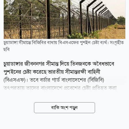
চুয়াডাঙ্গা সীমান্তে বিজিবির বাধায় বিএসএফের পুশইন চেষ্টা ব্যর্থ। সংগৃহীত
ছবি
চুয়াডাঙ্গার জীবননগর সীমান্ত দিয়ে তিনজনকে অবৈধভাবে
পুশইনের চেষ্টা করেছে ভারতীয় সীমান্তরক্ষী বাহিনী
(বিএসএফ)। তবে বর্ডার গার্ড বাংলাদেশের (বিজিবি)
তৎপরতায় তাদের বাংলাদেশে প্রবেশের চেষ্টা প্রতিহত করা
হয়েছে। রোববার (৯ আগস্ট) ভোরে জীবননগর উপজেলার
মাধবখালী সীমান্ত এলাকায় এ ঘটনা ঘটে। মহেশপুর
বাকি অংশ পড়ুন
ব্যাটালিয়ন (৫৮ বিজিবি) জানায়, রোববার আনুমানিক রাত ৩টা
১০ মিনিটের দিকে সীমান্ত পিলার ৭০/২-এস বরাবর গেট দিয়ে
ভারতের ৩২ বিএসএফ ব্যাটালিয়নের মেতেরী ক্যাম্পের