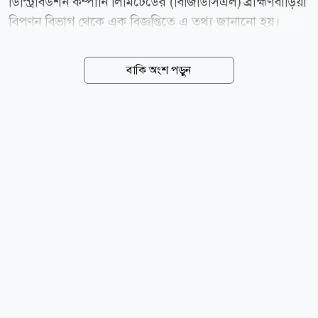
ডিস্ট্রিবিউশন কম্পানি লিমিটেডের (বিজিডিসিএল) ব্রাহ্মণবাড়িয়া
বিপণন বিভাগ থেকে এক বিজ্ঞপ্তিতে এ তথ্য জানানো হয়।
বিজ্ঞপ্তি অনুযায়ী, ব্রাহ্মণবাড়িয়া সদর উপজেলার বিসিক
শিল্পনগরী এলাকা এবং সরাইল ও বিজয়নগর উপজেলার
বাকি অংশ পড়ুন
নির্ধারিত কিছু অংশে সকাল ৮টা থেকে সন্ধ্যা ৭টা পর্যন্ত গ্যাস
সরবরাহ সম্পূর্ণ বন্ধ থাকবে। এসব এলাকার চারটি সিএনজি
ফিলিং স্টেশনসহ সব আবাসিক ও বাণিজ্যিক গ্রাহক এই
সংযোগ বিচ্ছিন্নকরণের আওতায় থাকবেন। একই সময়ে
আশপাশের অন্যান্য এলাকায় গ্যাসের স্বল্পচাপ থাকতে পারে।
কর্তৃপক্ষ জানায়, সংশ্লিষ্ট এলাকাগুলোতে প্রায় ২ থেকে ৩ হাজার
আবাসিক গ্রাহক এবং ১৫ থেকে ২০টি বাণিজ্যিক প্রতিষ্ঠান
রয়েছে। বাখরাবাদ গ্যাস ডিস্ট্রিবিউশন...