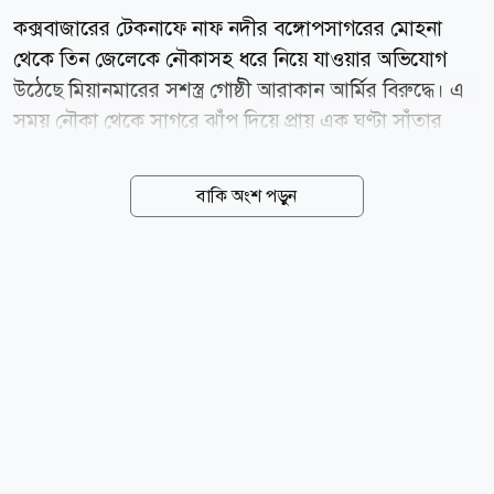
কক্সবাজারের টেকনাফে নাফ নদীর বঙ্গোপসাগরের মোহনা
থেকে তিন জেলেকে নৌকাসহ ধরে নিয়ে যাওয়ার অভিযোগ
উঠেছে মিয়ানমারের সশস্ত্র গোষ্ঠী আরাকান আর্মির বিরুদ্ধে। এ
সময় নৌকা থেকে সাগরে ঝাঁপ দিয়ে প্রায় এক ঘণ্টা সাঁতার
কেটে বাংলাদেশে ফিরে এসেছেন আরও দুই জেলে। শনিবার
(৮ আগস্ট) দুপুরে নাফ নদীর নাইক্ষ্যংদিয়া এলাকা থেকে পাঁচ
বাকি অংশ পড়ুন
জেলেকে ধাওয়া করে তিনজনকে ধরে নিয়ে যাওয়া হয় বলে
জানিয়েছেন টেকনাফ উপজেলা নির্বাহী কর্মকর্তা (ইউএনও) এস
এম অনীক চৌধুরী। ধরে নিয়ে যাওয়া জেলেরা হলেনটেকনাফ
উপজেলার সাবরাং ইউনিয়নের শাহপরীর দ্বীপের জালিয়াপাড়া
এলাকার লেডা মিয়ার ছেলে জসিম উদ্দিন (৩০), মমতাজ মিয়ার
ছেলে মোহাম্মদ ইসমাইল (২৭) এবং মোহাম্মদ আইয়ুবের ছেলে
হারুন। অন্যদিকে সাগরে ঝাঁপ দিয়ে পালিয়ে আসা দুই জেলে
হলেন জালিয়াপাড়া এলাকার নুর আলি ও মো. শরীফ।
শাহপরীর দ্বীপ জালিয়াপাড়া নৌঘাট কমিটির...