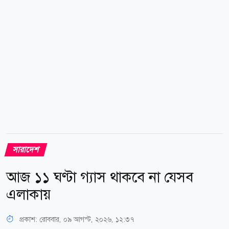
খাতে এমন অব্যবস্থাপনা কেন রয়েছে, সে বিষয়ে সংশ্লিষ্টদের
জবাবদিহির আওতায় আনার নির্দেশনাও দেন তিনি।
একপর্যায়ে...
সারাদেশ
আজ ১১ ঘণ্টা গ্যাস থাকবে না যেসব
এলাকায়
প্রকাশ:
রোববার, ০৯ আগস্ট, ২০২৬, ১২:৩৭