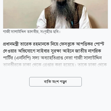
গাজী সালাউদ্দিন তানভীর, সংগৃহীত ছবি।
প্রধানমন্ত্রী তারেক রহমানকে নিয়ে ফেসবুকে আপত্তিকর পোস্ট
দেওয়ার অভিযোগে সাইবার সুরক্ষা আইনে জাতীয় নাগরিক
পার্টির (এনসিপি) সদ্য অব্যাহতিপ্রাপ্ত নেতা গাজী সালাউদ্দিন
তানভীরকে ঢাকা থেকে গ্রেপ্তার করা হয়েছে। তাকে ঢাকা থেকে
বগুড়ায় নেওয়া হচ্ছে। জানা যায়, সিলেটে এনসিপির পথসভায়
হামলার অভিযোগকে কেন্দ্র করে প্রধানমন্ত্রী তারেক রহমানকে
বাকি অংশ পড়ুন
নিয়ে আপত্তিকর ও মানহানিকর পোস্ট দেন এনসিপির যুগ্ম
সদস্য সচিব গাজী সালাউদ্দিন তানভীর। এ নিয়ে ব্যাপক
সমালোচনা হলে পরে তিনি ওই পোস্টটি মুছে ফেলেন এবং দুঃখ
প্রকাশ করেন। এই ঘটনায় তাকে দল থেকে অব্যাহতি দেওয়া