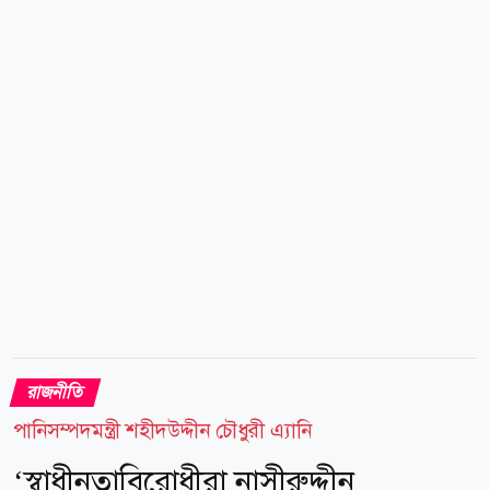
হয়। এর কয়েকদিন পরে বগুড়া সদর উপজেলা বিএনপির
সভাপতি মাফতুন আহমেদ খান রুবেল বাদী হয়ে গত ২ আগস্ট
গাজী সালাউদ্দিন তানভীরের বিরুদ্ধে সাইবার সুরক্ষা আইনে
মামলা করেন। বগুড়া সদর উপজেলা বিএনপির সভাপতি
মাফতুন আহমেদ খান রুবেল...
রাজনীতি
পানিসম্পদমন্ত্রী শহীদউদ্দীন চৌধুরী এ্যানি
‘স্বাধীনতাবিরোধীরা নাসীরুদ্দীন