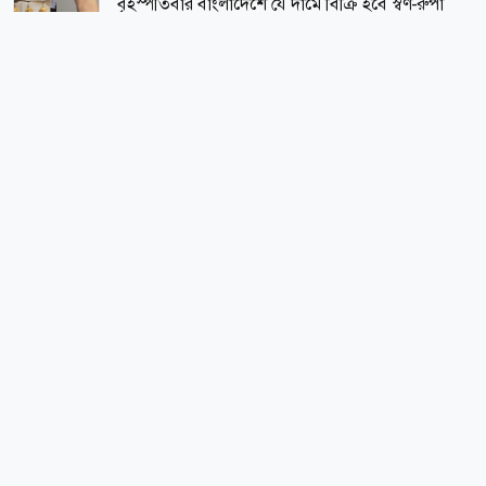
বৃহস্পতিবার বাংলাদেশে যে দামে বিক্রি হবে স্বর্ণ-রুপা
জাতীয়
জুলাই গণঅভ্যুত্থানের তথ্যচিত্রে অনিচ্ছাকৃত ত্রুটির বিষয়ে
দুঃখ প্রকাশ
সারাদেশ
কমতে শুরু করেছে তিস্তার পানি
জাতীয়
নানা আয়োজনে দেশজুড়ে জুলাই গণঅভ্যুত্থান দিবস
পালিত
জাতীয়
ঢাকায় গ্রেপ্তার নিষিদ্ধ সংগঠনের আরেক সাবেক এমপি
জাতীয়
ভারতে দণ্ডপ্রাপ্ত হাসিনাকে কথা বলার সুযোগ দেওয়ায়
সর্বাধিক পঠিত
বাংলাদেশের তীব্র ক্ষোভ