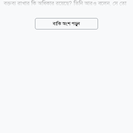
বক্তব্য রাখার কি অধিকার রয়েছে? তিনি আরও বলেন, সে তো
পলাতক একজন দাগী আসামি, যার বিরুদ্ধে আদালতের রায়
রয়েছে ফাঁসি থেকে বিভিন্ন মেয়াদে। সে কি করে একটি
বাকি অংশ পড়ুন
ইন্টারন্যাশনাল সাংবাদিকদের ফোরামে বক্তব্য রাখতে পারে?
আজ বুধবার (৫ আগস্ট) রাজধানীর গুলশানে এক আলোকচিত্র
প্রদর্শনী ঘুরে দেখা শেষে গণমাধ্যমের সামনে তিনি এসব মন্তব্য
করেন। তিনি আরও বলেন, শেখ হাসিনার নিজের দেশের প্রতি
কোনো প্রেম ভালোবাসা তো দূরে থাক, গোটা জাতিকে লুন্ঠন
করে নিজের আত্মীয়স্বজনকে বিদেশে সুপ্রতিষ্ঠিত করাই ছিল
তার এজেন্ডা। এই এজেন্ডা থেকে তিনি সরে আসেননি, তাই
ইতিহাসের নিকৃষ্টতম ঘৃণ্য ফ্যাসিস্ট ছিলেন শেখ...