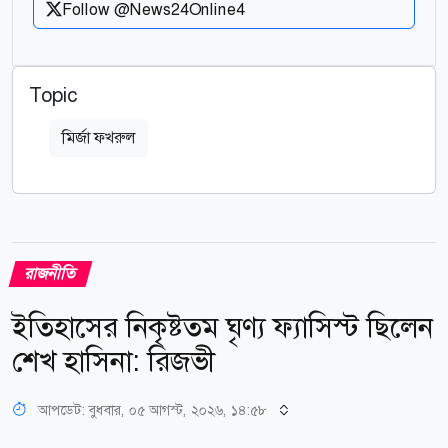
Follow @News24Online4
Topic
মির্জা ফখরুল
রাজনীতি
ইতিহাসের নিকৃষ্টতম ঘৃণ্য ফ্যাসিস্ট ছিলেন
শেখ হাসিনা: রিজভী
আপডেট: বুধবার, ০৫ আগস্ট, ২০২৬, ১৪:৫৮