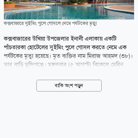
কক্সবাজারে সুইমিং পুলে গোসলে নেমে পর্যটকের মৃত্যু
কক্সবাজারের উখিয়া উপজেলার ইনানী এলাকায় একটি
পাঁচতারকা হোটেলের সুইমিং পুলে গোসল করতে নেমে এক
পর্যটকের মৃত্যু হয়েছে। মৃত ব্যক্তির নাম মিরাজ আহমদ (৩৮)।
তার বাড়ি মুন্সিগঞ্জে। মঙ্গলবার (৫ আগস্ট) বিকেলে মেরিন
ড্রাইভ সড়কসংলগ্ন হোটেল বে-ওয়াচ-এর সুইমিং পুলে এ ঘটনা
ঘটে। প্রত্যক্ষদর্শীরা জানান, পরিবারের সদস্যদের সঙ্গে সুইমিং
বাকি অংশ পড়ুন
পুলে নামার কিছুক্ষণ পরই মিরাজ আহমদ হঠাৎ অচেতন হয়ে
পড়েন। পরে হোটেল কর্তৃপক্ষ দ্রুত তাকে উদ্ধার করে
কক্সবাজার সদর হাসপাতালে নিয়ে গেলে কর্তব্যরত চিকিৎসক
মৃত ঘোষণা করেন। হোটেল কর্তৃপক্ষ জানায়, স্ত্রী ও সন্তানকে
নিয়ে দুই দিনের ভ্রমণে গত সোমবার মুন্সিগঞ্জ থেকে
কক্সবাজারে আসেন মিরাজ আহমদ। পরে তারা ইনানীর