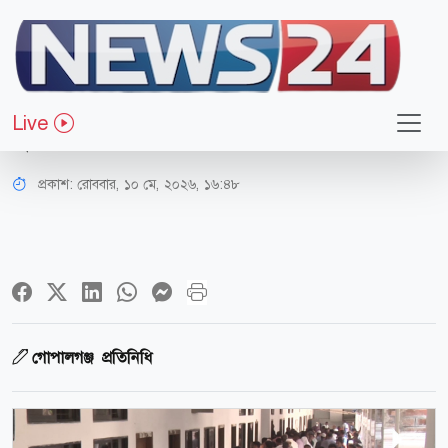
সারাদেশ
‘আমার নাতনি বেড়াতে গিয়েছিল, পাষণ্ড-
Live
কুলাঙ্গার সব শেষ করে দিল’
প্রকাশ:
রোববার, ১০ মে, ২০২৬, ১৬:৪৮
গোপালগঞ্জ প্রতিনিধি