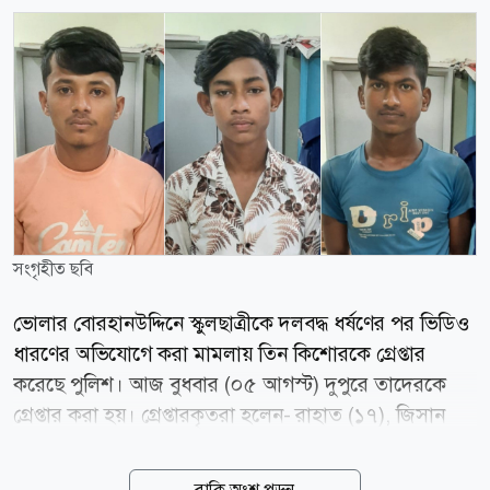
সংগৃহীত ছবি
ভোলার বোরহানউদ্দিনে স্কুলছাত্রীকে দলবদ্ধ ধর্ষণের পর ভিডিও
ধারণের অভিযোগে করা মামলায় তিন কিশোরকে গ্রেপ্তার
করেছে পুলিশ। আজ বুধবার (০৫ আগস্ট) দুপুরে তাদেরকে
গ্রেপ্তার করা হয়। গ্রেপ্তারকৃতরা হলেন- রাহাত (১৭), জিসান
(১৬) ও ইমন (১৭)। তারা সবাই ওই উপজেলার বাসিন্দা।
পুলিশ ও মামলার এজাহার সূত্রে জানা যায়, ভুক্তভোগী ওই
বাকি অংশ পড়ুন