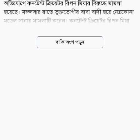
অভিযোগে কনটেন্ট ক্রিয়েটর রিপন মিয়ার বিরুদ্ধে মামলা
হয়েছে। মঙ্গলবার রাতে ভুক্তভোগীর বাবা বাদী হয়ে নেত্রকোনা
মডেল থানায় মামলাটি করেন। কনটেন্ট ক্রিয়েটর রিপন মিয়া
নেত্রকোনা সদর উপজেলার দক্ষিণ বিশিউড়া গ্রামের মঞ্জিল
মিয়ার ছেলে। রিপন পৈতৃক বাড়ি ছেড়ে কয়েক বছর আগে থেকে
বাকি অংশ পড়ুন
পার্শ্ববর্তী নদর উপজেলার নন্দুরা গ্রামে বসবাস করছিলেন।
পেশায় কাঠমিস্ত্রির কাজ করেন। ২০১৬ সাল থেকে ফেসবুকে
ভিডিও তৈরি করে রিপন ভিডিও নামে পরিচিতি পান। স্থানীয়
সূত্রে জানা গেছে, রিপন মিয়া দীর্ঘদিন ধরে প্রতিবেশী ওই
কিশোরীকে উত্ত্যক্ত করতেন। অভিযোগ আছে, গত বৃহস্পতিবার
রাতে বাড়িতে একা পেয়ে কিশোরীকে ধর্ষণ করেন রিপন।
ঘটনার পর বিষয়টি এলাকায় জানাজানি হলে গত সোমবার
রাতে স্থানীয় একটি বাজারে বিএনপির দলীয় কার্যালয়ে সালিস
বসে। সেখানে রিপন...