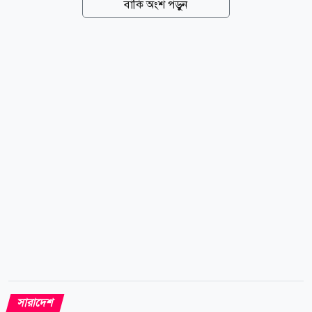
বাকি অংশ পড়ুন
দপ্তর সেলের সদস্য সাদিয়া ফারজানা দিনার সই করা এক
নোটিশে এ সিদ্ধান্ত জানানো হয়। নোটিশে বলা হয়েছে, শওকত
ইমরানের বিরুদ্ধে নৈতিক স্খলন এবং সাংগঠনিক শৃঙ্খলা ও
নৈতিকতাবিরোধী কর্মকাণ্ডে জড়িত থাকার অভিযোগ উঠেছে।
অভিযোগের গুরুত্ব বিবেচনায় কেন্দ্রীয় আহ্বায়ক মো. নাহিদ
ইসলাম এমপি ও সদস্যসচিব আখতার হোসের এমপির নির্দেশে
তাকে সাংগঠনিক দায়িত্ব থেকে সাময়িক অব্যাহতি দেওয়া
হয়েছে। কেন তার বিরুদ্ধে সংগঠনের গঠনতন্ত্র ও শৃঙ্খলা বিধি
অনুযায়ী...
সারাদেশ