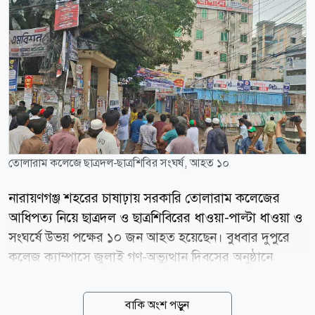
তোলারাম কলেজে ছাত্রদল-ছাত্রশিবির সংঘর্ষ, আহত ১০
নারায়ণগঞ্জ শহরের চাষাঢ়ায় সরকারি তোলারাম কলেজের
আধিপত্য নিয়ে ছাত্রদল ও ছাত্রশিবিরের ধাওয়া-পাল্টা ধাওয়া ও
সংঘর্ষে উভয় পক্ষের ১০ জন আহত হয়েছেন। বুধবার দুপুরে
কলেজ ক্যাম্পাসে জুলাই গণ-অভ্যুত্থান দিবসের অনুষ্ঠানে
ছাত্রশিবিরের নেতাকর্মীদের বক্তব্য দিতে না দেওয়ায় তাদের
মধ্যে তর্কাতর্কির একপর্যায়ে রড, লাঠিসোঁটা ও ইটপাটকেল
বাকি অংশ পড়ুন