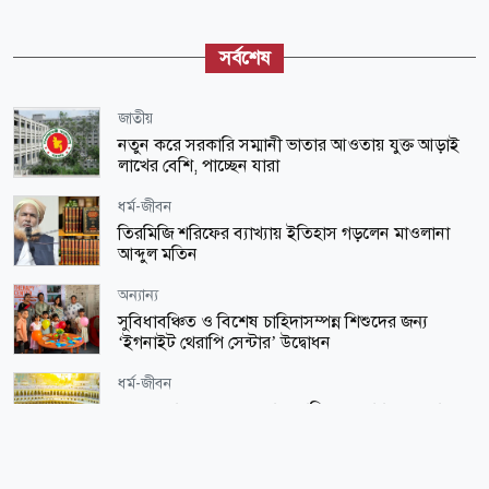
সর্বশেষ
জাতীয়
নতুন করে সরকারি সম্মানী ভাতার আওতায় যুক্ত আড়াই
লাখের বেশি, পাচ্ছেন যারা
ধর্ম-জীবন
তিরমিজি শরিফের ব্যাখ্যায় ইতিহাস গড়লেন মাওলানা
আব্দুল মতিন
অন্যান্য
সুবিধাবঞ্চিত ও বিশেষ চাহিদাসম্পন্ন শিশুদের জন্য
‘ইগনাইট থেরাপি সেন্টার’ উদ্বোধন
ধর্ম-জীবন
২০২৭ সালের জন্য সরকার ঘোষিত হজ প্যাকেজে যা
আছে
খেলাধুলা