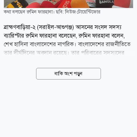
কথা বলছেন রুমিন ফারহানা। ছবি: নিউজ টোয়েন্টিফোর
ব্রাহ্মণবাড়িয়া-২ (সরাইল-আশুগঞ্জ) আসনের সংসদ সদস্য
ব্যারিস্টার রুমিন ফারহানা বলেছেন, রুমিন ফারহানা বলেন,
শেখ হাসিনা বাংলাদেশের নাগরিক। বাংলাদেশের রাজনীতিতে
তার দীর্ঘদিনের অবদান রয়েছে। তার পরিবারের সদস্যদের
সপরিবারে হত্যা করা হয়েছে। স্বাধীনতা সংগ্রামে আওয়ামী
লীগ গুরুত্বপূর্ণ রাজনৈতিক ভূমিকা পালন করেছে। তার বয়সও
বাকি অংশ পড়ুন
হয়েছে। তিনি যদি দেশে ফিরে না আসেন, তাহলে তার দলের
ভবিষ্যৎ অবস্থান এবং তার দীর্ঘ রাজনৈতিক জীবনের মূল্যায়ন
কীভাবে হবে এসব বিষয় বিবেচনায় আমার কমনসেন্স বলে,
তিনি নিশ্চয়ই দেশে ফিরে আসবেন। আজ বুধবার (৫ আগস্ট)
সরাইল উপজেলা প্রশাসনের আয়োজনে জুলাই গণঅভ্যুত্থান
দিবস-২০২৬ উপলক্ষে সংবর্ধনা ও আলোচনা সভা শেষে
সাংবাদিকদের এক প্রশ্নের জবাবে তিনি এ মন্তব্য করেন। শেখ