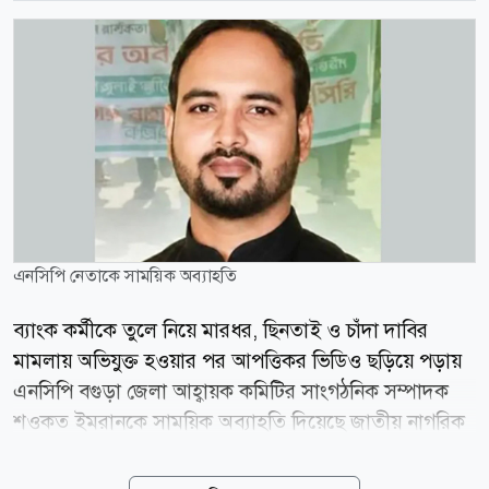
এনসিপি নেতাকে সাময়িক অব্যাহতি
ব্যাংক কর্মীকে তুলে নিয়ে মারধর, ছিনতাই ও চাঁদা দাবির
মামলায় অভিযুক্ত হওয়ার পর আপত্তিকর ভিডিও ছড়িয়ে পড়ায়
এনসিপি বগুড়া জেলা আহ্বায়ক কমিটির সাংগঠনিক সম্পাদক
শওকত ইমরানকে সাময়িক অব্যাহতি দিয়েছে জাতীয় নাগরিক
পার্টির (এনসিপি) কেন্দ্রীয় কমিটি। একই সঙ্গে তার কাছে কারণ
দর্শানোর ব্যাখ্যাও চেয়েছে দলটি। মঙ্গলবার বিকেলে এনসিপির