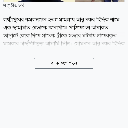
সংগৃহীত ছবি
লক্ষ্মীপুরের কমলনগরে হত্যা মামলায় আবু বকর ছিদ্দিক নামে
এক জামায়াত নেতাকে কারাগারে পাঠিয়েছেন আদালত।
ভাড়াটে লোক দিয়ে সাবেক স্ত্রীকে হত্যার ঘটনায় দায়েরকৃত
মামলার চার্জশিটভুক্ত আসামি তিনি। সোমবার আবু বকর ছিদ্দিক
নারী ও শিশু নির্যাতন দমন ট্রাইব্যুনালে আত্মসমর্পণ করে জামিন
আবেদন করেন। এতে ট্রাইবুনালের বিচারক সাদেকুর রহমান
বাকি অংশ পড়ুন
জামিন আবেদন নামঞ্জুর করে তাকে কারাগারে পাঠানোর
নির্দেশ দেন। আবু বকর ছিদ্দিক কমলনগর উপজেলার চর
কালকিনি ইউনিয়ন জামায়াতের রুকন ও একই ইউনিয়নের চর
সামছুদ্দিন গ্রামের আলী উল্যা হাওলাদারের ছেলে। আদালত
সূত্র জানায়, সালেহা বেগম নামে এক বৃদ্ধা নারীকে হত্যার
অভিযোগে দায়েরকৃত মামলায় আবু বকর চার্জশিটভুক্ত
আসামি। ওই নারীকে গোপনে বিয়ে করেন তিনি, পরে তাদের
মধ্যে ছাড়াছাড়ি হয়ে যায়। জমি কেনার জন্য ৩০ লাখ টাকা