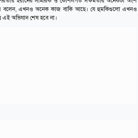
র তৎপরতায় ইরানের সামরিক ও কৌশলগত সক্ষমতার অনেকটা অংশ
র্ক করে বলেন, এখনও অনেক কাজ বাকি আছে। যে হুমকিগুলো এখনও
যন্ত এই অভিযান শেষ হবে না।