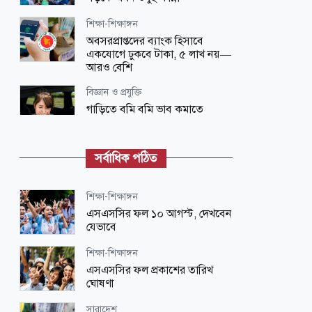
শিক্ষা-শিক্ষাঙ্গন
অবসরপ্রাপ্তদের ব্যাংক হিসাবে
একযোগে ঢুকবে টাকা, ৫ লাখ নয়—
আরও বেশি
বিজ্ঞান ও প্রযুক্তি
গাড়িতে বমি বমি ভাব কমাতে
সমাধান নিয়ে এলো আইফোন
আন্তর্জাতিক
সর্বাধিক পঠিত
‘জন্মসূত্রে নাগরিকত্ব’ ইস্যুতে নতুন
নির্বাহী আদেশ ট্রাম্পের
শিক্ষা-শিক্ষাঙ্গন
বিজ্ঞান ও প্রযুক্তি
এসএসসির ফল ১০ আগস্ট, দেখবেন
যেসব অ্যাপ মোবাইলে থাকলে ফাঁকা হতে
যেভাবে
পারে ব্যাংক অ্যাকাউন্ট
শিক্ষা-শিক্ষাঙ্গন
আন্তর্জাতিক
এসএসসির ফল প্রকাশের তারিখ
শিশুদের ক্ষতির দায়ে যুক্তরাষ্ট্রে মেটাকে
ঘোষণা
৫৬৭ মিলিয়ন ডলার জরিমানা
সারাদেশ