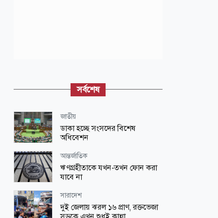
সর্বশেষ
জাতীয়
ডাকা হচ্ছে সংসদের বিশেষ
অধিবেশন
আন্তর্জাতিক
ঋণগ্রহীতাকে যখন-তখন ফোন করা
যাবে না
সারাদেশ
দুই জেলায় ঝরল ১৬ প্রাণ, রক্তভেজা
সড়কে এখন শুধুই কান্না