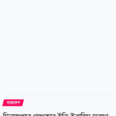
মুজিবের ঘরে বৈদ্যুতিক শর্টসার্কিট থেকে হঠাৎ আগুনের
সূত্রপাত হয়। আগুনের খবর পেয়ে তাৎক্ষণিকভাবে সেখানে ছুটে
যান জামাল উদ্দিন। পরে নিজের ঘরের আইপিএসের বৈদ্যুতিক
লাইন বন্ধ করতে গেলে অসাবধানতাবশত তিনি বিদ্যুৎস্পৃষ্ট
হন। এতে গুরুতর আহত হয়ে ঘটনাস্থলেই লুটিয়ে পড়েন তিনি।
পরে তাকে উদ্ধার করে দ্রুত হাসপাতালে নেওয়ার চেষ্টা করা
হলেও পথেই তার মৃত্যু হয়। বারখাইন ইউনিয়নের ৯ নম্বর...
সারাদেশ