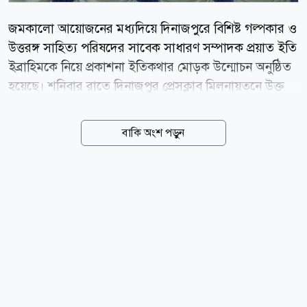
জমকালো আয়োজনের মধ্যদিয়ে দিনাজপুরে বিশিষ্ট গল্পকার ও
উত্তরঙ্গ সাহিত্য পরিষদের সাবেক সাধারণ সম্পাদক প্রয়াত ইতি
ইব্রাহিমকে নিয়ে প্রকাশনা ইতিকথার মোড়ক উন্মোচন অনুষ্ঠিত
হয়েছে। শনিবার রাতে দিনাজপুর প্রেসক্লাব মিলনায়তনে উক্ত
অনুষ্ঠানের আয়োজন করে উত্তরতরঙ্গ সাহিত্য পরিষদ। এ সময়
উপস্থিত ছিলেন দিনাজপুর প্রেসক্লাবের সভাপতি স্বরূপ বকসী
বাকি অংশ পড়ুন
বাচ্চু, বিশিষ্ট লেখক এ্যাডভোকেট মাজহারুল ইসলাম সরকার,
উত্তরতরঙ্গ সাহিত্য পরিষদের সভাপতি কামরুজ্জামান গোপন,
সাধারণ সম্পাদক মাসুদ মুস্তাফিজ, কবি ও প্রাবদ্ধিক আযাদ
কালাম, ফরিদুল আজাদ মিলন, মোজাম্মেল বিশ্বাস, এমরান
কবির, নারীনেত্রী ড. মারুফা বেগম প্রমূখ। ইতিকথার সম্পাদক
কবি মাসুদ মুস্তাফিজ বলেন, প্রায় এক বছর নিরলস পরিশ্রমের
পর এই স্মারকসংখ্যাটি বের হয়েছে। যা ভবিষ্যতে দিনাজপুরের
ইতিহাস হয়ে থাকবে। উক্ত প্রকাশনায়...