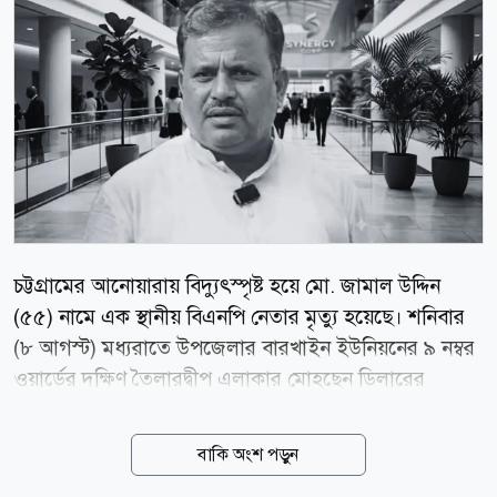
চট্টগ্রামের আনোয়ারায় বিদ্যুৎস্পৃষ্ট হয়ে মো. জামাল উদ্দিন
(৫৫) নামে এক স্থানীয় বিএনপি নেতার মৃত্যু হয়েছে। শনিবার
(৮ আগস্ট) মধ্যরাতে উপজেলার বারখাইন ইউনিয়নের ৯ নম্বর
ওয়ার্ডের দক্ষিণ তৈলারদ্বীপ এলাকার মোহছেন ডিলারের
বাড়িতে এ দুর্ঘটনা ঘটে। নিহত জামাল উদ্দিন আনোয়ারা
উপজেলা বিএনপির সাবেক সদস্য ছিলেন। স্থানীয় সূত্রে জানা
বাকি অংশ পড়ুন
যায়, শনিবার মধ্যরাতে জামাল উদ্দিনের চাচাতো ভাই মো.