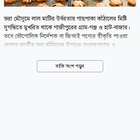
ভরা মৌসুমে লাল মাটির উর্বরতায় গাছপাকা কাঁঠালের মিষ্টি
সুগন্ধিতে মুখরিত থাকে গাজীপুরের গ্রাম-গঞ্জ ও হাট-বাজার।
তবে ভৌগোলিক নির্দেশক বা জিআই পণ্যের স্বীকৃতি পাওয়া
দেশের জাতীয় ফল কাঁঠালের উপযুক্ত সংরক্ষণাগার ও
প্রক্রিয়াজাতকরণের সুযোগ না থাকায় প্রতি বছরই গাছে ও
বাগানে পঁচে নষ্ট হয় বিপুল পরিমাণ কাঁঠাল। সেই লোকসানের
বাকি অংশ পড়ুন
গল্প বদলে দিতে এবার জেলার শ্রীপুর উপজেলায় এক বৈপ্লবিক
উদ্যোগ নিয়ে হাজির হয়েছেন উদ্যোক্তা আব্দুস সাত্তার ভূঁইয়া।
সাধারণ ফল হিসেবে বিক্রি কিংবা অপচয়ের হাত থেকে বাঁচিয়ে
তিনি জাতীয় ফল কাঁঠাল থেকে বাণিজ্যিকভাবে তৈরি করছেন
পুষ্টিকর ও সুস্বাদু কাঁঠাল বিস্কুট। কোনো প্রকার কৃত্রিম ফ্লেভার বা
ক্ষতিকারক কেমিক্যাল ছাড়াই প্রস্তুত করা এ উদ্ভাবনী বিস্কুট
এখন অফলাইন ও অনলাইনে সমানভাবে বাজার মাতিয়ে
ব্যাপক সাড়া ফেলেছে। গাজীপুর জেলা কৃষি...