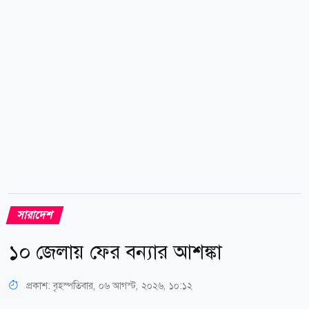
থামিয়ে তল্লাশি চালানো হয়। তল্লাশিকালে ট্রাকে বহন করা
বালুর নিচে অভিনব কৌশলে পলিথিনে মোড়ানো অবস্থায় ৬
হাজার ৪৫০ কেজি ভারতীয় জিরা উদ্ধার করা হয়। পরে...
সারাদেশ
১০ জেলায় ফের বন্যার আশঙ্কা
প্রকাশ:
বৃহস্পতিবার, ০৬ আগস্ট, ২০২৬, ১০:১২