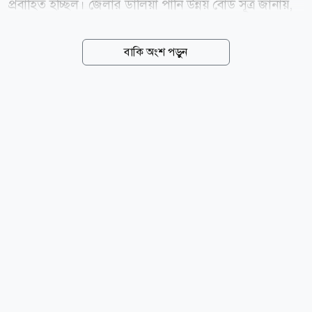
প্রবাহিত হচ্ছিল। জেলার ডালিয়া পানি উন্নয় বোর্ড সূত্র জানায়,
টানা ভারী বর্ষণে বুধবার তিস্তা নদীর পানি বিপৎসীমা অতিক্রম
করে সকাল ৬টা থেকে ৯টা পর্যন্ত ১৩ সেন্টিমিটার ওপর দিয়ে
বাকি অংশ পড়ুন
প্রবাহিত হয়। এদিন জেলার ডিমলা উপজেলার ডালিয়া
এলাকায় বৃষ্টিপাত রেকর্ড করা হয়েছে ১৩২ মিলিমিটার (২৪
ঘণ্টায়)। এরপর থেকে পানি কমতে শুরু করলে বেলা ১২টায়
বিপৎসীমার ৬ সেন্টিমিটার, দুপুর ২টায় ২ সেন্টিমিটার, বিকেল
৩টায় ১ সেন্টিমিটার ওপর দিয়ে প্রবাহিত হয়ে বিকেল ৪টায়
বিপৎসীমা বরাবর প্রবাহিত হচ্ছিল। ওই পয়েন্টে নদীর পানির
বিপৎসীমা ৫২ দশমিক ১৫ সেন্টিমিটার। নদীর পানি বৃদ্ধির
ফলে জেলার ডিমলা উপজেলার পূর্ব ছাতনাই, পশ্চিম
ছাতনাই,...