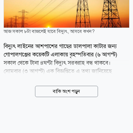
আজ সকাল ৮টা বাজলেই যাবে বিদ্যুৎ, আসবে কখন?
বিদ্যুৎ লাইনের আশপাশের গাছের ডালপালা কাটার জন্য
গোপালগঞ্জের কয়েকটি এলাকায় বৃহস্পতিবার (৬ আগস্ট)
সকাল থেকে টানা ৪ঘণ্টা বিদ্যুৎ সরবরাহ বন্ধ থাকবে।
সোমবার (৩ আগস্ট) এক বিজ্ঞপ্তিতে এ তথ্য জানিয়েছে
গোপালগঞ্জ বিদ্যুৎ সরবরাহ, ওজোপাডিকো। এতে বলা হয়,
ঝড় বৃষ্টিতে বিদ্যুৎ বিভ্রাট এড়াতে বৃহস্পতিবার বিদ্যুৎ লাইনের
বাকি অংশ পড়ুন
আশেপাশের গাছের ডালপালা কাটা হবে। এ জন্য গোপালগঞ্জ
পৌরসভা এলাকার ওজোপাডিকো দপ্তরের আওতায় কয়েকটি
এলাকায় সকাল ৮ টা থেকে দুপুর ১২টা পর্যন্ত বিদ্যুৎ সরবরাহ
বন্ধ থাকবে। এলাকাগুলো হলো- পাওয়া হাউজ বাউন্ডারি
সংলগ্ন ১০তলা বন্ধন ভবন, আরামবাগ, শাহিন স্কুল, আমেনা