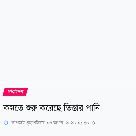
স্কুল রোড, রেশমা ইন্টা: স্কুল, লায়েকের মোড়, নীচুপাড়া,
ইতালি মোড়, গুল্লি বাড়ি মোড়, লোহার ব্রিজ, মানিক সড়ক,
চেচানিয়াকান্দি এলাকা। এছাড়া বিদ্যুৎ লাইন একই পোলে
হওয়ায় ১১কেভি মোহাম্মদ পাড়া ফিডারে সকাল...
সারাদেশ
কমতে শুরু করেছে তিস্তার পানি
আপডেট: বৃহস্পতিবার, ০৬ আগস্ট, ২০২৬, ০১:৫৬