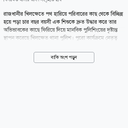
রাজধানীর খিলক্ষেতে পথ হারিয়ে পরিবারের কাছ থেকে বিচ্ছিন্ন
হয়ে পড়া চার বছর বয়সী এক শিশুকে দ্রুত উদ্ধার করে তার
অভিভাবকের কাছে ফিরিয়ে দিয়ে মানবিক পুলিশিংয়ের দৃষ্টান্ত
স্থাপন করেছে খিলক্ষেত থানা পুলিশ। পুরো কার্যক্রমে নেতৃত্ব
দেন খিলক্ষেত থানার ভারপ্রাপ্ত কর্মকর্তা (ওসি) সোহরাব আল
হোসাইন। তাঁর নির্দেশনায় পুলিশের তাৎক্ষণিক উদ্যোগ ও
বাকি অংশ পড়ুন
সমন্বিত তৎপরতায় অল্প সময়ের মধ্যেই শিশুটিকে নিরাপদে
পরিবারের কাছে ফিরিয়ে দেওয়া সম্ভব হয়। পুলিশ সূত্রে জানা
যায়, ৬ আগস্ট খিলক্ষেত থানাধীন লো মেরিডিয়ান হোটেলের
সামনে থেকে রাহিম (৪) নামে এক শিশুকে উদ্ধার করা হয়।
শিশুটির বাবা রতন এবং মা রোজিনা। তবে উদ্ধারকালে শিশুটির
ঠিকানা কিংবা পরিবারের অবস্থান সম্পর্কে কোনো তথ্য পাওয়া
যায়নি। খবর পাওয়ার সঙ্গে সঙ্গেই ওসি সোহরাব আল
হোসাইনের নির্দেশে খিলক্ষেত থানা...