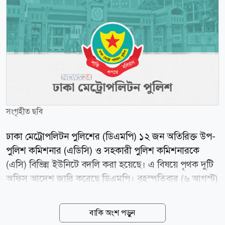
সংগৃহীত ছবি
ঢাকা মেট্রোপলিটন পুলিশের (ডিএমপি) ১২ জন অতিরিক্ত উপ-
পুলিশ কমিশনার (এডিসি) ও সহকারী পুলিশ কমিশনারকে
(এসি) বিভিন্ন ইউনিটে বদলি করা হয়েছে। এ বিষয়ে পৃথক দুটি
অফিস আদেশ জারি করেছে ডিএমপি। বৃহস্পতিবার (৬ আগস্ট)
ডিএমপির উপ-পুলিশ কমিশনার (সদর দপ্তর ও প্রশাসন) মো.
শাহরিয়ার আলী স্বাক্ষরিত আদেশে এ তথ্য জানানো হয়।
বাকি অংশ পড়ুন
আদেশ অনুযায়ী, ট্রাফিক তেজগাঁও বিভাগের অতিরিক্ত উপ-