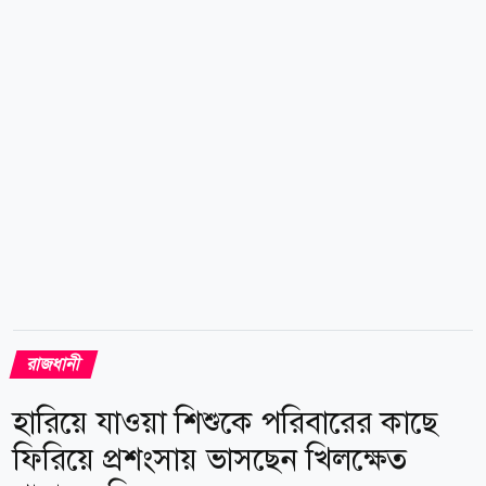
শুধু প্রিমিয়াম কফিই নয়, বরং গ্রাহকদের জন্য একটি অনন্য
লাইফস্টাইল অভিজ্ঞতা নিশ্চিত করবে। অনুষ্ঠানে অতিথি
হিসেবে উপস্থিত ছিলেন বসুন্ধরা সিটি ডেভেলপমেন্টস
লিমিটেডের ডেপুটি ম্যানেজিং ডিরেক্টর...
রাজধানী
হারিয়ে যাওয়া শিশুকে পরিবারের কাছে
ফিরিয়ে প্রশংসায় ভাসছেন খিলক্ষেত