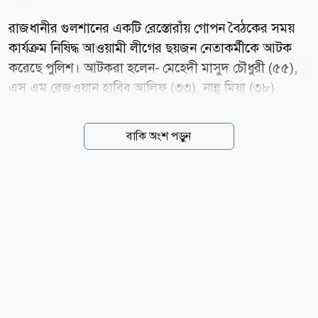
রাজধানীর গুলশানের একটি রেস্তোরাঁয় গোপন বৈঠকের সময়
কার্যক্রম নিষিদ্ধ আওয়ামী লীগের ছয়জন নেতাকর্মীকে আটক
করেছে পুলিশ। আটকরা হলেন- মেহেদী মাসুদ চৌধুরী (৫৫),
এস এম রেজওয়ান হাবিব আলিফ (৩৩), নান্নু মিয়া (৩৮),
আমিনুর রহমান (৪২), সজল আহমেদ (২৯) ও ইব্রাহিম হোসেন
(৩৩)। শুক্রবার (৭ আগস্ট) রাত সাড়ে ৯টার দিকে পুলিশ
বাকি অংশ পড়ুন
প্লাজার পঞ্চম তলার একটি রেস্টুরেন্ট থেকে তাদের আটক করে
গুলশান থানা পুলিশ। রাতে গুলশান থানার ভারপ্রাপ্ত কর্মকর্তা
(ওসি) দাউদ হোসেন আটকের বিষয়টি নিশ্চিত করেন। তিনি
বলেন, গোপন সংবাদের ভিত্তিতে জানতে পারি, পুলিশ প্লাজার
পঞ্চম তলার একটি রেস্তোরাঁয় কয়েকজন আওয়ামী লীগের
নেতাকর্মী গোপন বৈঠক করছেন। এমন তথ্যের ভিত্তিতে সেখানে
অভিযান চালিয়ে আওয়ামী লীগের ছয়জন নেতাকর্মীকে আটক
করেছি। প্রাথমিক জিজ্ঞাসাবাদে জানতে পেরেছি, মিটিং শেষে
তাদের রাজধানীতে মিছিলের...