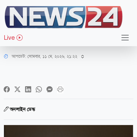
রাজধানী
১০০ টাকার বেশি ময়লার বিল নিলে
Live
লাইসেন্স বাতিল
আপডেট: সোমবার, ১১ মে, ২০২৬, ২১:২২
অনলাইন ডেস্ক