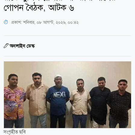
গোপন বৈঠক, আটক ৬
প্রকাশ:
শনিবার, ০৮ আগস্ট, ২০২৬, ০০:৪২
অনলাইন ডেস্ক
সংগৃহীত ছবি