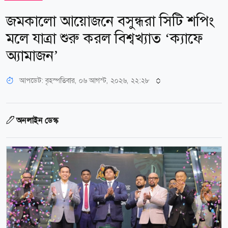
জমকালো আয়োজনে বসুন্ধরা সিটি শপিং
মলে যাত্রা শুরু করল বিশ্বখ্যাত ‘ক্যাফে
অ্যামাজন’
আপডেট: বৃহস্পতিবার, ০৬ আগস্ট, ২০২৬, ২২:২৮
অনলাইন ডেস্ক