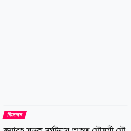
থেকে তাকে গুলি করে পালিয়ে যায়। হাস্যরসাত্মক ভিডিও
বানিয়ে টিকটকে পাঁচ লাখেরও বেশি অনুসারী তৈরি করা এই
সামাজিক মাধ্যম তারকার এমন মর্মান্তিক হত্যাকাণ্ডে দেশটির
নেটদুনিয়া ও বিনোদনজগতে তীব্র শোকের ছায়া নেমে এসেছে।
ঘটনার সময় সিজার গাস্তেলুম ও তার বন্ধুদের শরীরে ডেলিভারি
ড্রাইভারদের ব্যবহৃত উজ্জ্বল কমলা রঙের কোট ও ব্যাগ পরা
ছিল। স্থানীয় সংবাদ...
বিনোদন
ভয়াবহ সড়ক দুর্ঘটনায় আহত মৌসুমী মৌ