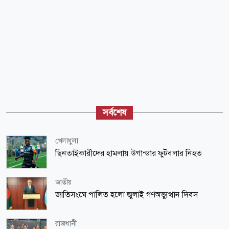
সর্বশেষ
খেলাধুলা
ছিনতাইকারীদের হামলায় উগান্ডার ফুটবলার নিহত
জাতীয়
জাতিসংঘে পালিত হলো জুলাই গণঅভ্যুত্থান দিবস
রাজধানী