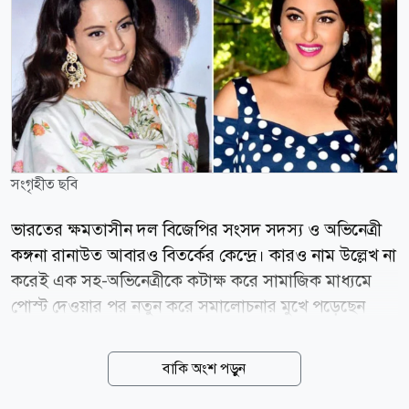
সংগৃহীত ছবি
ভারতের ক্ষমতাসীন দল বিজেপির সংসদ সদস্য ও অভিনেত্রী
কঙ্গনা রানাউত আবারও বিতর্কের কেন্দ্রে। কারও নাম উল্লেখ না
করেই এক সহ-অভিনেত্রীকে কটাক্ষ করে সামাজিক মাধ্যমে
পোস্ট দেওয়ার পর নতুন করে সমালোচনার মুখে পড়েছেন
তিনি। সম্প্রতি এক পোস্টে কঙ্গনা লেখেন, নাম নেব না, তবে
এক জিহাদি মোটা অভিনেত্রী নিট আন্দোলন নিয়ে ভিডিও
বাকি অংশ পড়ুন
বানাচ্ছিল। অথচ ঝাড়খন্ডের আন্দোলনের সময় তার মুখ বন্ধ
ছিল। পোস্টে তিনি আরও দাবি করেন, তাকে নিয়েও নানা