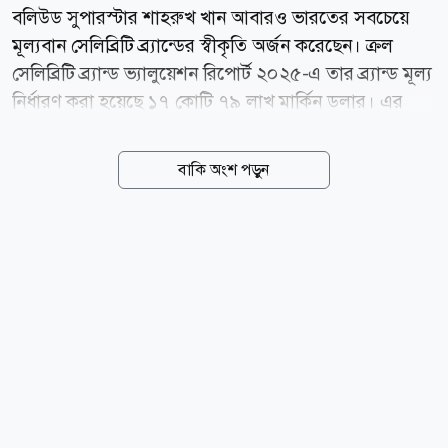
বলিউড সুপারস্টার শাহরুখ খান আবারও ভারতের সবচেয়ে
মূল্যবান সেলিব্রিটি ব্র্যান্ডের স্বীকৃতি অর্জন করেছেন। ক্রল
সেলিব্রিটি ব্র্যান্ড ভ্যালুয়েশন রিপোর্ট ২০২৫-এ তার ব্র্যান্ড মূল্য
নির্ধারণ করা হয়েছে ১৭ কোটি ৭৯ লাখ মার্কিন ডলার। এর
মাধ্যমে তিনি ক্রিকেট তারকা বিরাট কোহলিকে পেছনে ফেলে
তালিকার শীর্ষস্থান দখল করেছেন। বলিউড হাঙ্গামার প্রতিবেদন
বাকি অংশ পড়ুন
অনুযায়ী, ২০২৪ সালে শাহরুখের ব্র্যান্ড মূল্য ছিল ১৪ কোটি
৫৭ লাখ ডলার, যা এক বছরের ব্যবধানে প্রায় ২২ শতাংশ
বেড়েছে। আর ২০২৩ সালে তার ব্র্যান্ড মূল্য ছিল ১২ কোটি ৭
লাখ ডলার। অর্থাৎ, মাত্র দুই বছরে তার ব্র্যান্ড মূল্য বেড়েছে
প্রায় ৪৭ শতাংশ। ২০২৪ সালের প্রতিবেদনে শাহরুখ তৃতীয়
স্থানে থাকলেও ২০২৫ সালে তিনি এক লাফে শীর্ষে উঠে
এসেছেন। বর্তমানে ভারতের শীর্ষ ২৫ তারকার সম্মিলিত ব্র্যান্ড
মূল্য প্রায় ২০০ কোটি...