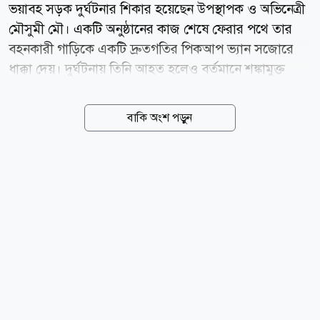
ভয়াবহ সড়ক দুর্ঘটনার শিকার হয়েছেন উপস্থাপক ও অভিনেত্রী
মৌসুমী মৌ। একটি অনুষ্ঠানের কাজ শেষে ফেরার পথে তার
বহনকারী গাড়িকে একটি দ্রুতগতির পিকআপ ভ্যান সজোরে
ধাক্কা দেয়। দুর্ঘটনায় তিনি আহত হলেও বর্তমানে শঙ্কামুক্ত
রয়েছেন। উপস্থাপিকা নিজেই বিষয়টি নিশ্চিত করেছেন। মৌসুমী
মৌ জানান, বড় ধরনের কোনো ঝুঁকি না থাকলেও মাথা, বুক,
বাকি অংশ পড়ুন
হাত ও পায়ে আঘাত পেয়েছেন। দুর্ঘটনার ধাক্কা কাটিয়ে উঠতে
এখনও সময় লাগবে বলেও জানান তিনি। ঘটনার পর নিজের
ফেসবুক পোস্টে ভয়াবহ সেই মুহূর্তের বর্ণনা দিয়েছেন এই
অভিনেত্রী। তিনি লেখেন, আলহামদুলিল্লাহ! অনেক বড় বিপদ
থেকে বেঁচে গেছি। শো শেষ করে ফেরার পথে একটি পিকআপ
আমাদের গাড়িকে ধাক্কা দেয়। আমি গাড়ির বাম পাশ থেকে ডান
দিকে ছিটকে পড়ি। মাথা, বুক, পা ও হাতে আঘাত পাই। তবে
আল্লাহর রহমতে বড় কোনো ক্ষতি হয়নি। মৌসুমী মৌ আরও
জানান, তার গাড়ির ঠিক পেছনেই...