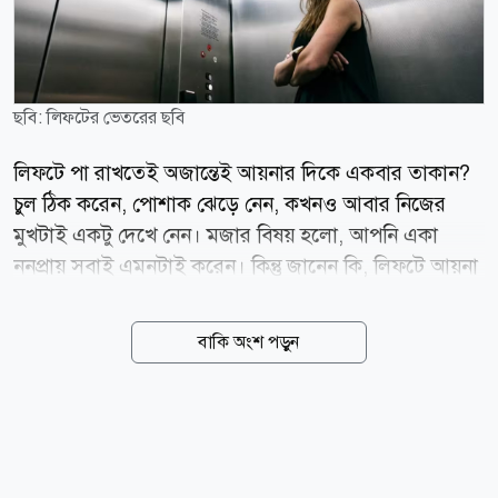
ছবি: লিফটের ভেতরের ছবি
লিফটে পা রাখতেই অজান্তেই আয়নার দিকে একবার তাকান?
চুল ঠিক করেন, পোশাক ঝেড়ে নেন, কখনও আবার নিজের
মুখটাই একটু দেখে নেন। মজার বিষয় হলো, আপনি একা
ননপ্রায় সবাই এমনটাই করেন। কিন্তু জানেন কি, লিফটে আয়না
বসানোর উদ্দেশ্য আসলে আপনার সাজগোজ দেখানো নয় বরং
আপনাকে অজান্তেই ব্যস্ত রাখা, স্বস্তি দেয়া এবং মানসিক ভাবে
বাকি অংশ পড়ুন
নিরাপদ রাখার কৌশল। এমন তথ্য দিয়েছে রেডিটের এক
প্রতিবেদন। বিশেষজ্ঞদের মতে, লিফটের ভেতরের আয়না শুধু
সৌন্দর্য বাড়ানোর উপকরণ নয়। এর পেছনে রয়েছে মনস্তত্ত্ব,
নিরাপত্তা এবং ব্যবহারকারীর সুবিধা এই তিনটি গুরুত্বপূর্ণ
কারণ। অপেক্ষার বিরক্তি কমানোর বুদ্ধি একসময় বহুতল