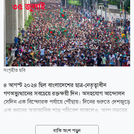
সংগৃহীত ছবি
৪ আগস্ট ২০২৪ ছিল বাংলাদেশের ছাত্র-নেতৃত্বাধীন
গণঅভ্যুত্থানের সবচেয়ে রক্তক্ষয়ী দিন। অসহযোগ আন্দোলন
সেদিন এক বিস্ফোরক পর্যায়ে পৌঁছায়। দিনের শুরুতে দেশজুড়ে
এক ধরনের অস্বাভাবিক শান্ত পরিবেশ থাকলেও, অল্প সময়ের
মধ্যেই তা রূপ নেয় সহিংসতা, রক্তপাত এবং জেলায় জেলায়
ব্যাপক সংঘর্ষে। ফ্যাসিস্ট হাসিনা সরকার কর্তৃক নিষিদ্ধ
বাকি অংশ পড়ুন