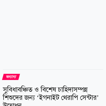
ভবনের লিফট ছিল অনেক ধীরগতির। কয়েক তলা উঠতেই
যাত্রীদের মনে হতো, সময় যেন থমকে গেছে। লিফটের গতি
বাড়ানো ছিল ব্যয়বহুল, তাই প্রকৌশলীরা খুঁজতে থাকেন অন্য
সমাধান। মনস্তত্ত্ববিদদের পরামর্শে লিফটে...
অন্যান্য
সুবিধাবঞ্চিত ও বিশেষ চাহিদাসম্পন্ন
শিশুদের জন্য ‘ইগনাইট থেরাপি সেন্টার’
উদ্বোধন