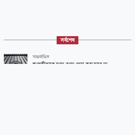
সর্বশেষ
আন্তর্জাতিক
ঋণগ্রহীতাকে যখন-তখন ফোন করা যাবে না
সারাদেশ
দুই জেলায় ঝরল ১৬ প্রাণ, রক্তভেজা সড়কে এখন শুধুই
কান্না
শিক্ষা-শিক্ষাঙ্গন
অবসরপ্রাপ্তদের ব্যাংক হিসাবে একযোগে ঢুকবে টাকা, ৫
লাখ নয়—আরও বেশি
বিজ্ঞান ও প্রযুক্তি