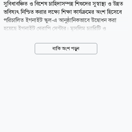
সুবিধাবঞ্চিত ও বিশেষ চাহিদাসম্পন্ন শিশুদের সুস্বাস্থ্য ও উন্নত
ভবিষ্যৎ নিশ্চিত করার লক্ষ্যে শিক্ষা কার্যক্রমের অংশ হিসেবে
পরিচালিত ইগনাইট স্কুল-এ আনুষ্ঠানিকভাবে উদ্বোধন করা
হয়েছে ইগনাইট থেরাপি সেন্টার। মুসলিম চ্যারিটি ও
অভিযাত্রিক ফাউন্ডেশন-এর সার্বিক সহযোগিতায় এই উদ্যোগ
বাস্তবায়িত হচ্ছে। সম্প্রতি আয়োজিত উদ্বোধনী অনুষ্ঠানে অতিথি
বাকি অংশ পড়ুন
হিসেবে উপস্থিত ছিলেন গুডডু টয়স-এর প্রধান চিফ অপারেটিং
অফিসার ওয়াসিফা জান্নাত এবং স্কুল অব লাইফ-এর সদস্য
সচিব সাবরিনা নওরিন লিমু। এছাড়াও অনুষ্ঠানে অংশ নেন
অভিজ্ঞ স্পিচ ও অকুপেশনাল থেরাপিস্ট, ইগনাইট স্কুলের
শিক্ষক-শিক্ষিকা, শিক্ষার্থী এবং অভিভাবকরা। অনুষ্ঠানে বক্তারা
বলেন, দেশে বহু সুবিধাবঞ্চিত শিশু আর্থিক সীমাবদ্ধতা ও পর্যাপ্ত
সেবার অভাবে সময়মতো প্রয়োজনীয় থেরাপি থেকে বঞ্চিত হয়।
ফলে তাদের...