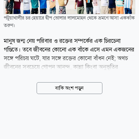
পটুয়াখালীর চর হেয়ারে দ্বীপ ভোলার লালমোহন থেকে ভ্রমণে আসা একঝাঁক
তরুণ।
মানুষ জন্ম নেয় পরিবার ও রক্তের সম্পর্কের এক চিরচেনা
গণ্ডিতে। তবে জীবনের কোনো এক বাঁকে এসে এমন একজনের
সঙ্গে পরিচয় ঘটে, যার সঙ্গে রক্তের কোনো বাঁধন নেই; অথচ
জীবনের সবচেয়ে গোপন আনন্দ, কান্না কিংবা অনুভূতির
কথাগুলো তার কাছেই অনায়াসে বলে ফেলা যায়। সামাজিক
কোনো বাধ্যবাধকতা বা আইনি সনদ ছাড়াই গড়ে ওঠা এই
বাকি অংশ পড়ুন
সম্পর্কের নামই বন্ধুত্ব। মানুষের তৈরি যাবতীয় সম্পর্কের মধ্যে
এটিই সম্ভবত সবচেয়ে স্বাধীন ও গভীর। আজ আগস্ট মাসের
প্রথম রোববার-বাংলাদেশসহ বিশ্বের নানা প্রান্তে পালিত হচ্ছে
বিশ্ব বন্ধু দিবস। যদিও বন্ধুত্ব বা ভালোবাসাকে নির্দিষ্ট কোনো
ক্যালেন্ডারের পাতায় বেঁধে রাখা অসম্ভব, তবুও ব্যস্ততার মাঝে
দিনটি পুরোনো বন্ধুদের খোঁজ নেওয়ার, স্মৃতি রোমন্থনের কিংবা