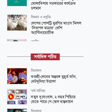
মোকাবিলায় সরকারের কার্যক্রম
চলমান
বিজ্ঞান ও প্রযুক্তি
দেশের পোলট্রি মুরগির মাংসে মিলল
‘নিরাপদ মাত্রার’ বেশি
অ্যান্টিবায়োটিক
জাতীয়
স্বৈরাচারের পতন ঘটাতেই জুলাই
আন্দোলন করা হয়েছিল: পররাষ্ট্র
সর্বাধিক পঠিত
প্রতিমন্ত্রী
আন্তর্জাতিক
বিনোদন
শিশু ধর্ষণের অভিযোগে গ্রেপ্তার হয়েছিলেন
শুভশ্রী-দেবের অন্তরঙ্গ মুহূর্ত ফাঁস,
পাকিস্তানের সাবেক প্রতিমন্ত্রী রুখসার
নেটদুনিয়া উত্তাল!
আন্তর্জাতিক
অর্থ-বাণিজ্য
নতুন ভিসা নিষেধাজ্ঞা দিয়েছে
নতুন দুঃসংবাদ, ২ বছর পিছিয়ে
যুক্তরাষ্ট্র
যেতে পারে পে স্কেল বাস্তবায়ন
জাতীয়
বিনোদন