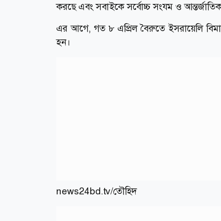
করছে এবং সবাইকে সর্বোচ্চ সংযম ও আন্তর্জাত
এর আগে, গত ৮ এপ্রিল বৈরুতে ইসরায়েলি বিমা
হন।
news24bd.tv/তৌহিদ