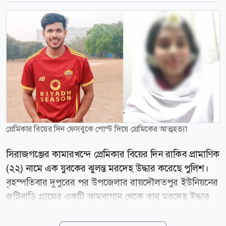
প্রেমিকার বিয়ের দিন ফেসবুকে পোস্ট দিয়ে প্রেমিকের আত্মহত্যা
সিরাজগঞ্জের কামারখন্দে প্রেমিকার বিয়ের দিন রাকিব প্রামাণিক
(২২) নামে এক যুবকের ঝুলন্ত মরদেহ উদ্ধার করেছে পুলিশ।
বৃহস্পতিবার দুপুরের পর উপজেলার রায়দৌলতপুর ইউনিয়নের
জটিবাড়ি গ্রামের একটি আমবাগান থেকে তার মরদেহ উদ্ধার
করা হয়। তিনি ওই গ্রামের সোহরাব প্রামাণিকের ছেলে।
ফেসবুকে তিনি এস এম রাকিব খান (SM Rakib Khan) নামে