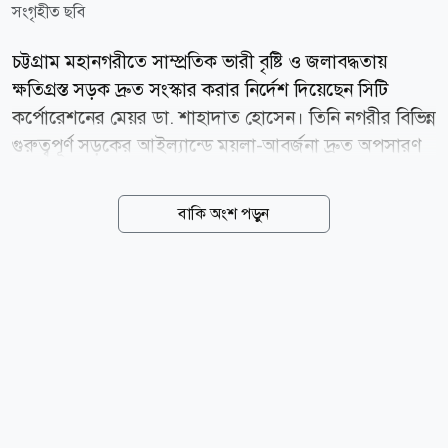
সংগৃহীত ছবি
চট্টগ্রাম মহানগরীতে সাম্প্রতিক ভারী বৃষ্টি ও জলাবদ্ধতায়
ক্ষতিগ্রস্ত সড়ক দ্রুত সংস্কার করার নির্দেশ দিয়েছেন সিটি
কর্পোরেশনের মেয়র ডা. শাহাদাত হোসেন। তিনি নগরীর বিভিন্ন
গুরুত্বপূর্ণ সড়কের আইল্যান্ডে ময়লা-আবর্জনা দ্রুত অপসারণ
করারও নির্দেশ দেন। মেয়র ডা. শাহাদাত হোসেন আজ
বৃহস্পতিবার (০৬ আগস্ট) নগরীর টাইগারপাস থেকে অক্সিজেন
বাকি অংশ পড়ুন
হয়ে ১ নম্বর দক্ষিণ পাহাড়তলী ওয়ার্ড এবং সেখান থেকে ৪১
নম্বর পতেঙ্গা ওয়ার্ড পর্যন্ত গুরুত্বপূর্ণ সড়ক ও চলমান উন্নয়ন
কার্যক্রম সরেজমিনে পরিদর্শন করেন। এ সময় তিনি সংশ্লিষ্ট
প্রকৌশলীসহ দায়িত্বশীল কর্মকর্তাদের প্রতি এসব নির্দেশ দেন।
মেয়র নগরের অন্যতম প্রবেশমুখ অক্সিজেন মোড়ে নির্মাণাধীন
গোলচত্বরের কাজ পরিদর্শন করে দ্রুত নির্মাণকাজ সম্পন্ন করার
জন্য নির্বাহী প্রকৌশলীকে নির্দেশ দেন। তিনি বিভিন্ন গুরুত্বপূর্ণ
সড়কের...