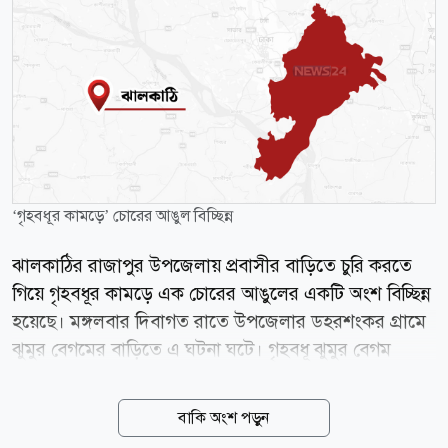
‘গৃহবধূর কামড়ে’ চোরের আঙুল বিচ্ছিন্ন
ঝালকাঠির রাজাপুর উপজেলায় প্রবাসীর বাড়িতে চুরি করতে
গিয়ে গৃহবধূর কামড়ে এক চোরের আঙুলের একটি অংশ বিচ্ছিন্ন
হয়েছে। মঙ্গলবার দিবাগত রাতে উপজেলার ডহরশংকর গ্রামে
ঝুমুর বেগমের বাড়িতে এ ঘটনা ঘটে। গৃহবধূ ঝুমুর বেগম
বলেন, রাত প্রায় পৌনে তিনটায় শব্দ পেয়ে ঘুম ভেঙে যায়।
চোরকে দেখে চিৎকার শুরু করলে সে আমার মুখ চেপে ধরে।
বাকি অংশ পড়ুন
শুরু হয় ধস্তাধস্তি। এ সময় চোরটি আমার কাছ থেকে নিজেকে