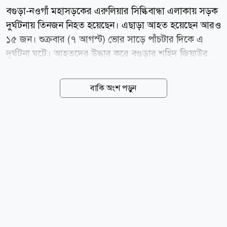
বগুড়া-নওগাঁ মহাসড়কের এরুলিয়ার সিল্কিবান্ধা এলাকায় সড়ক
দুর্ঘটনায় তিনজন নিহত হয়েছেন। এছাড়া আহত হয়েছেন আরও
১৫ জন। শুক্রবার (৭ আগস্ট) ভোর সাড়ে পাঁচটার দিকে এ
দুর্ঘটনা ঘটে। আহতদের উদ্ধার করে বগুড়ার শহিদ জিয়াউর
রহমান মেডিকেল কলেজ হাসপাতালে ভর্তি করা হয়েছে। পুলিশ
জানায়, শুক্রবার ভোর সাড়ে ৫টার দিকে বগুড়া-নওগাঁ
বাকি অংশ পড়ুন
মহাসড়কের এরুলিয়া সিল্কিবান্ধা এলাকায় ঢাকা থেকে
নওগাঁগামী যাত্রীবাহী বাস নিয়ন্ত্রণ হারিয়ে রাস্তার ডান পাশের
একটি বৈদ্যুতিক পিলারে আঘাত করে। সেখানে কাজের সন্ধানে
অনেক শ্রমিক অপেক্ষা করছিলেন। বাসটি শ্রমিকদের চাপা দিলে
ঘটনাস্থলে তিনজন নিহত হন। এছাড়া কমপক্ষে ১৫ জন আহত
হয়। পুলিশ আরও জানায়, দুর্ঘটনার পর স্থানীয়দের
সহযোগিতায় আহতদের উদ্ধার করে বগুড়া শহিদ জিয়াউর
রহমান মেডিকেল কলেজ হাসপাতালে ভর্তি করা হয়েছে।
আহতদের মধ্যে...