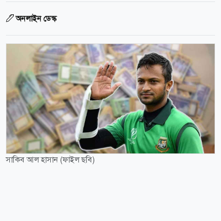
অনলাইন ডেস্ক
সাকিব আল হাসান (ফাইল ছবি)