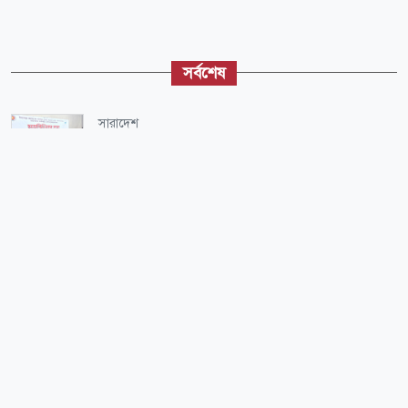
সর্বশেষ
সারাদেশ
দিনাজপুরে সারের মজুদ ও বিপণন নিয়ে সভা
রাজনীতি
‘স্বাধীনতাবিরোধীরা নাসীরুদ্দীন পাটওয়ারীদের মতো
বেয়াদব সৃষ্টি করেছে’
শিক্ষা-শিক্ষাঙ্গন
‘কেউ আমার কথা শোনেননি’ জরুরি সংবাদ সম্মেলনে
জবি উপাচার্য
সারাদেশ
শিক্ষার্থীদের জিম্মি করে বেপরোয়া কোচিং বাণিজ্য