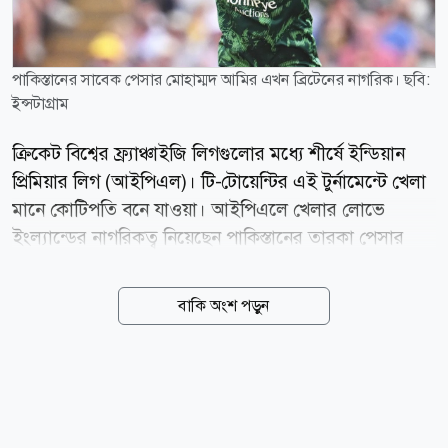
পাকিস্তানের সাবেক পেসার মোহাম্মদ আমির এখন ব্রিটেনের নাগরিক। ছবি:
ইন্সটাগ্রাম
ক্রিকেট বিশ্বের ফ্র্যাঞ্চাইজি লিগগুলোর মধ্যে শীর্ষে ইন্ডিয়ান
প্রিমিয়ার লিগ (আইপিএল)। টি-টোয়েন্টির এই টুর্নামেন্টে খেলা
মানে কোটিপতি বনে যাওয়া। আইপিএলে খেলার লোভে
ইংল্যান্ডের নাগরিকত্ব নিয়েছেন পাকিস্তানের তারকা পেসার
মোহাম্মদ আমির। সেটা করতে গিয়ে বিপাকে পড়েছেন তিনি।
এখন পাকিস্তান সুপার লিগে (পিএসএল) তার খেলা নিয়ে সংশয়
বাকি অংশ পড়ুন
তৈরি হয়েছে। আইপিএলে খেলার যোগ্যতা পেয়েছেন আমির।
নিলামে ডাক পাবেন কি না তা সময়ই বলে দেবে। কিন্তু সেই
লোভ করতে গিয়ে হিতের বিপরীত হয়ে গেল আমিরের?
ইংল্যান্ডের নাগরিকত্ব নেওয়ার বিষয়টি নিজেই জানিয়েছিলেন
আমির। চলতি বছর ভাইটালিটি ব্লাস্টে তাকে সই করিয়েছে