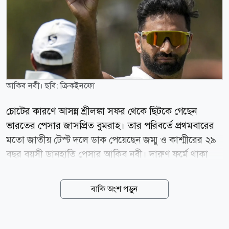
আকিব নবী। ছবি: ক্রিকইনফো
চোটের কারণে আসন্ন শ্রীলঙ্কা সফর থেকে ছিটকে গেছেন
ভারতের পেসার জাসপ্রিত বুমরাহ। তার পরিবর্তে প্রথমবারের
মতো জাতীয় টেস্ট দলে ডাক পেয়েছেন জম্মু ও কাশ্মীরের ২৯
বছর বয়সী ডানহাতি পেসার আকিব নবী। দারুণ ফর্মে থাকা
নবী গত দুই মৌসুমের রঞ্জি ট্রফিতে মোট ১০৪ উইকেট
নিয়েছেন। এর মধ্যে ২০২৫-২৬ মৌসুমেই শিকার করেছেন ৬০
বাকি অংশ পড়ুন
উইকেট, যা জম্মু ও কাশ্মীরকে ইতিহাসের প্রথম রঞ্জি ট্রফি
শিরোপা জেতাতে গুরুত্বপূর্ণ ভূমিকা রাখে। সম্প্রতি শ্রীলঙ্কা সফর
করা ভারত এ দলের সদস্যও ছিলেন নবী। সেখানে দুটি প্রথম