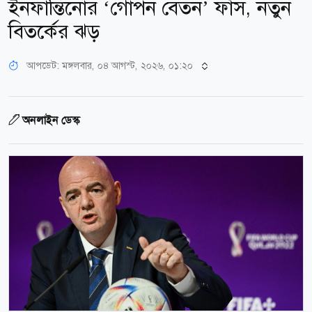
ইনফান্তিনোর ‘গোপন বেতন’ ফাঁস, নতুন
বিতর্কের ঝড়
আপডেট: মঙ্গলবার, ০৪ আগস্ট, ২০২৬, ০১:২০
অনলাইন ডেস্ক