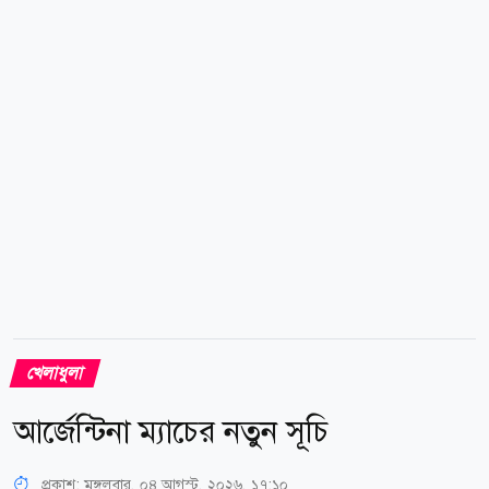
নটিংহ্যামশায়ার। গত জুন মাসে ইংল্যান্ডের নাগরিকত্ব
পেয়েছেন আমির। ফলে তিনি এখন ইংল্যান্ডের লিগে দেশীয়
ক্রিকেটারের তালিকায় রয়েছেন। দ্য হান্ড্রেড প্রতিযোগিতায়
ট্রেন্ট রকেটস দলে...
খেলাধুলা
আর্জেন্টিনা ম্যাচের নতুন সূচি
প্রকাশ:
মঙ্গলবার, ০৪ আগস্ট, ২০২৬, ১৭:১০