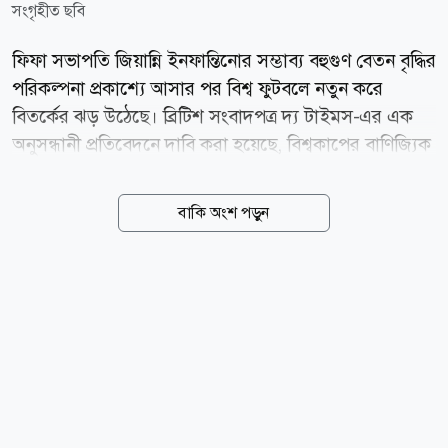
সংগৃহীত ছবি
ফিফা সভাপতি জিয়ান্নি ইনফান্তিনোর সম্ভাব্য বহুগুণ বেতন বৃদ্ধির
পরিকল্পনা প্রকাশ্যে আসার পর বিশ্ব ফুটবলে নতুন করে
বিতর্কের ঝড় উঠেছে। ব্রিটিশ সংবাদপত্র দ্য টাইমস-এর এক
অনুসন্ধানী প্রতিবেদনে দাবি করা হয়েছে, বিশ্বকাপের বাণিজ্যিক
কার্যক্রম একটি নতুন বেসরকারি প্রতিষ্ঠানের অধীনে নেওয়ার
পরিকল্পনা বাস্তবায়িত হলে ইনফান্তিনো বছরে প্রায় ৩ কোটি
বাকি অংশ পড়ুন
ইউরো (প্রায় ৩ কোটি ৪৩ লাখ ডলার) বেতন পেতেন। এর সঙ্গে
থাকত বাণিজ্যিক সাফল্যের ওপর নির্ভরশীল অতিরিক্ত
বোনাসও। মিররের প্রতিবেদন। বর্তমানে ফিফা সভাপতির
হিসেবে ইনফান্তিনোর বার্ষিক বেতন প্রায় ৩০ লাখ ইউরো।
অর্থাৎ নতুন পরিকল্পনা কার্যকর হলে তার আয় প্রায় ১০ গুণ
বেড়ে যেত। প্রতিবেদনে বলা হয়েছে, ফিফা ফরওয়ার্ড
এন্টারপ্রাইজ নামে একটি নতুন বাণিজ্যিক সহযোগী প্রতিষ্ঠান
গঠনের পরিকল্পনা ছিল। এই প্রতিষ্ঠান...