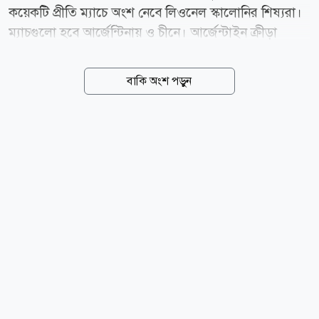
কয়েকটি প্রীতি ম্যাচে অংশ নেবে লিওনেল স্কালোনির শিষ্যরা।
ম্যাচগুলো হবে আর্জেন্টিনায় ও চীনে। আর্জেন্টাইন ক্রীড়া
সাংবাদিক মার্তিন আরেভালো এক প্রতিবেদনে এই তথ্য নিশ্চিত
করেছেন। আরেভালোর সূত্রে মুন্দো আলবিসেলেস্তোর
বাকি অংশ পড়ুন
প্রতিবেদন, ফিফার প্রীতি ম্যাচের সূচিতে সেপ্টেম্বর ও
অক্টোবরের মধ্যে আর্জেন্টিনা দল মোট তিনটি ম্যাচ খেলবে।
এর মধ্যে একটি ম্যাচ হবে আর্জেন্টিনার নিজেদের মাটিতে, আর
বাকি দুটি হবে চীনে। আন্তর্জাতিক বিরতিতে এই ব্যস্ততা
অব্যাহত থাকবে বছরের শেষভাগ পর্যন্ত। আগামী নভেম্বর
মাসের বিরতিতেও কয়েকটি প্রীতি ম্যাচ খেলার কথা রয়েছে
আলবিসেলেস্তেদের। তবে নভেম্বরের সেই ম্যাচগুলোতে
আর্জেন্টিনার প্রতিপক্ষ কারা হতে যাচ্ছে, সে বিষয়ে...