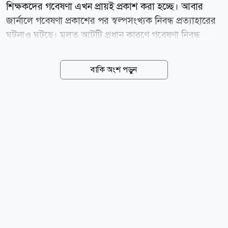
শিক্ষকদের গবেষণা এখন প্রায়ই প্রকাশ করা হচ্ছে। আবার
জার্নালে গবেষণা প্রকাশের পর স্বল্পসংখ্যক নিবন্ধ প্রত্যাহারের
ঘটনাও ঘটছে। মূলত আটটি প্রধান কারণে গবেষণা নিবন্ধ
প্রত্যাহার করা হয়। এগুলো হচ্ছে তথ্য জালিয়াতি বা বিকৃতি,
চৌর্যবৃত্তি, গুরুতর গবেষণাগত বা পদ্ধতিগত ত্রুটি, একই
বাকি অংশ পড়ুন
গবেষণা নিবন্ধ একাধিকবার প্রকাশ, ভুয়া বা ফরমায়েশি
বিশেষজ্ঞ মূল্যায়ন, লেখকত্বসংক্রান্ত অনিয়ম, গবেষণা নীতিমালা
লঙ্ঘন এবং স্বার্থের সংঘাত গোপন করা। আবার লেখকরাও
তাঁদের নিবন্ধে কোনো ভুল বা ত্রুটি আছে বলে মনে করলে তা
প্রত্যাহার করার অনুরোধ করে থাকেন। সংশ্লিষ্ট সূত্রে এসব তথ্য
জানা গেছে। শিক্ষক নিয়োগ, পদোন্নতি, গবেষণা অনুদান এবং
আন্তর্জাতিক বিশ্ববিদ্যালয় র্যাংকিংয়ে ভালো অবস্থান অর্জনের
ক্ষেত্রে আন্তর্জাতিক জার্নালে এই...