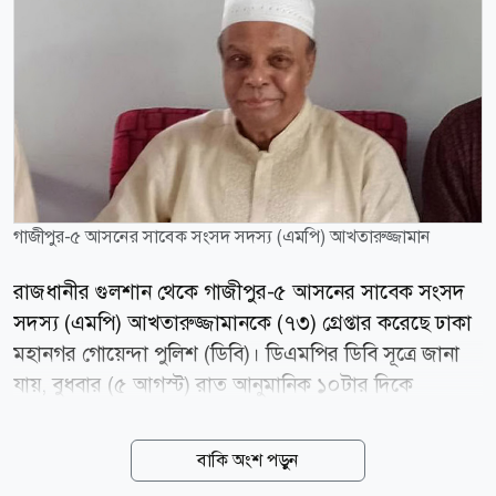
গাজীপুর-৫ আসনের সাবেক সংসদ সদস্য (এমপি) আখতারুজ্জামান
রাজধানীর গুলশান থেকে গাজীপুর-৫ আসনের সাবেক সংসদ
সদস্য (এমপি) আখতারুজ্জামানকে (৭৩) গ্রেপ্তার করেছে ঢাকা
মহানগর গোয়েন্দা পুলিশ (ডিবি)। ডিএমপির ডিবি সূত্রে জানা
যায়, বুধবার (৫ আগস্ট) রাত আনুমানিক ১০টার দিকে
রাজধানীর গুলশান এলাকার একটি বাসায় অভিযান পরিচালনা
করে তাকে গ্রেফতার করা হয়। তিনি নিষিদ্ধ ঘোষিত সংগঠনের
বাকি অংশ পড়ুন
কর্মকাণ্ডে সম্পৃক্ত থাকার অভিযোগে গ্রেপ্তার হন। তার বিরুদ্ধে