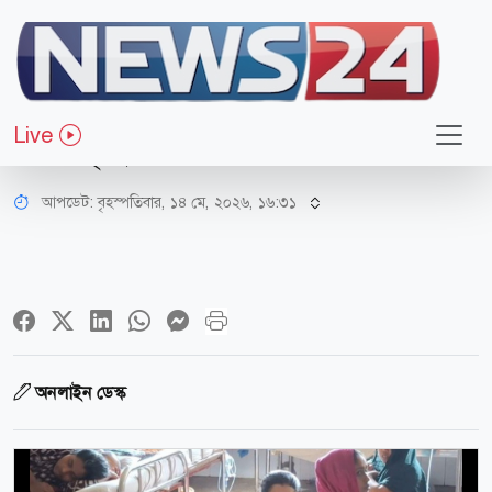
জাতীয়
হাম ও হামের উপসর্গ নিয়ে আরও ৭
Live
জনের মৃত্যু
আপডেট: বৃহস্পতিবার, ১৪ মে, ২০২৬, ১৬:৩১
অনলাইন ডেস্ক