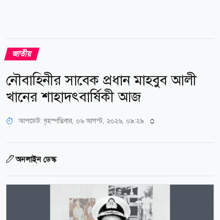
জাতীয়
নৌবাহিনীর সাবেক প্রধান মাহবুব আলী
খানের শাহাদৎবার্ষিকী আজ
আপডেট: বৃহস্পতিবার, ০৬ আগস্ট, ২০২৬, ০৯:২৯
অনলাইন ডেস্ক