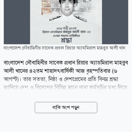
বাংলাদেশ নৌবাহিনীর সাবেক প্রধান রিয়ার অ্যাডমিরাল মাহবুব আলী খান
বাংলাদেশ নৌবাহিনীর সাবেক প্রধান রিয়ার অ্যাডমিরাল মাহবুব
আলী খানের ৪২তম শাহাদৎবার্ষিকী আজ বৃহস্পতিবার (৬
আগস্ট)। তার সততা, নিষ্ঠা ও দেশপ্রেমের প্রতি বিনম্র শ্রদ্ধা
জানিয়ে দেশ ও বিদেশের বিভিন্ন স্থানে নানা কর্মসূচির মধ্য দিয়ে
দিনটি পালন করা হচ্ছে। দিনটি উপলক্ষে মরহুমের সমাধিতে
পুষ্পস্তবক অর্পণ, পবিত্র কোরআন খতম এবং বিশেষ দোয়া
বাকি অংশ পড়ুন
মাহফিলের আয়োজন করা হয়েছে। নৌবাহিনীর সব সদস্য ও
তার পরিবারের পক্ষ থেকে বিদেহী আত্মার মাগফেরাত কামনায়
মোনাজাত করা হবে। তার জন্য ঢাকার বায়তুল মোকাররম