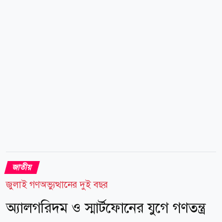
জাতীয় মসজিদসহ প্রায় ২২ মসজিদে বিশেষ দোয়ার ব্যবস্থা
করা হয়েছে। পাশাপাশি বিভিন্ন এতিমখানা ও মাদ্রাসায়
কোরআনখানি এবং খাবার বিতরণের কর্মসূচিও নেওয়া হয়েছে।
মরহুমের পরিবার ও সৈয়দা ইকবাল মান্দ বানু, শাহিনা খান
জামান, জুবাইদা রহমান ও রিয়ার অ্যাডমিরাল মাহবুব আলী
খান স্মৃতি কমিটি...
জাতীয়
জুলাই গণঅভ্যুত্থানের দুই বছর
অ্যালগরিদম ও স্মার্টফোনের যুগে গণতন্ত্র