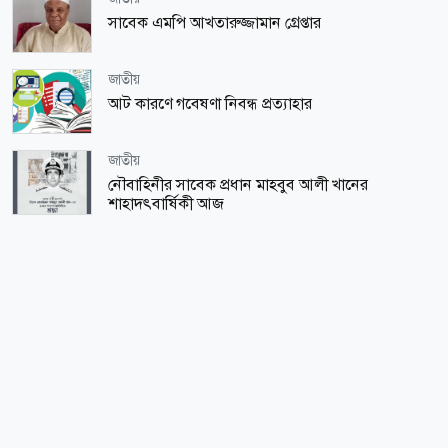
সাবেক এমপি আখতারুজ্জামান গ্রেপ্তার
জাতীয়
আট কারণে গবেষণা নিবন্ধ প্রত্যাহার
জাতীয়
নৌবাহিনীর সাবেক প্রধান মাহবুব আলী খানের
শাহাদৎবার্ষিকী আজ
খেলাধুলা
বসুন্ধরায় আন্তর্জাতিক ক্রিকেট
অর্থ-বাণিজ্য
দক্ষিণ এশিয়ার স্থিতিশীল মুদ্রা টাকা
ধর্ম-জীবন
যে সাতটি অপরাধ মানুষের বিপদের কারণ
সর্বাধিক পঠিত