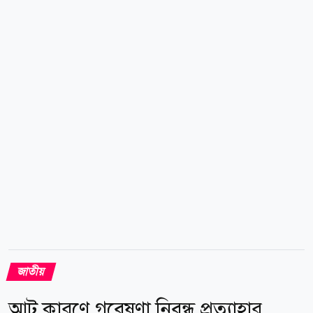
হত্যাসহ একাধিক মামলা রয়েছে। গ্রেপ্তারের বিরুদ্ধে পরবর্তী
প্রয়োজনীয় আইনগত ব্যবস্থা গ্রহণ প্রক্রিয়াধীন বলে জানিয়েছেন
ডিএমপির মিডিয়া অ্যান্ড পাবলিক রিলেশন্স বিভাগের অতিরিক্ত
উপ-পুলিশ কমিশনার নিয়াজ মেহেদী। news24bd.tv/তৌহিদ
জাতীয়
আট কারণে গবেষণা নিবন্ধ প্রত্যাহার