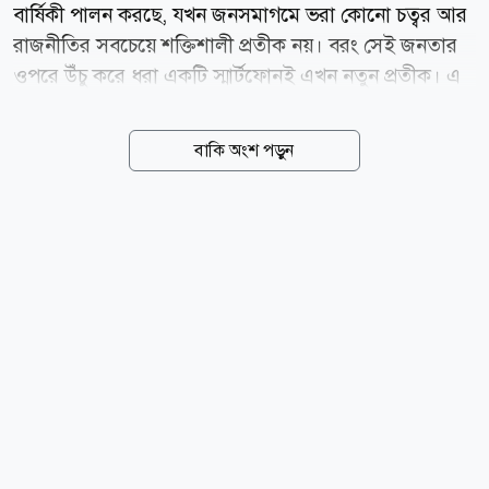
বার্ষিকী পালন করছে, যখন জনসমাগমে ভরা কোনো চত্বর আর
রাজনীতির সবচেয়ে শক্তিশালী প্রতীক নয়। বরং সেই জনতার
ওপরে উঁচু করে ধরা একটি স্মার্টফোনই এখন নতুন প্রতীক। এ
স্মার্টফোন মুহূর্তেই ঘটনাগুলো ধারণ করে, সরাসরি সম্প্রচার
করে এবং সেগুলো পৌঁছে দেয় লাখো মানুষের কাছে। এদের
বাকি অংশ পড়ুন
অনেকেই হয়তো কখনো বিক্ষোভস্থলে উপস্থিত হন না, তবু তারা
আন্দোলনের ঘটনাপ্রবাহের অংশ হয়ে ওঠেন। দক্ষিণ
এশিয়াজুড়ে নতুন এক প্রজন্ম ছাত্র আন্দোলন, ডিজিটাল
নেটওয়ার্ক এবং রাজপথের কর্মসূচির মাধ্যমে রাজনীতিতে
সক্রিয় হয়ে উঠেছে। বাংলাদেশের জুলাই গণ অভ্যুত্থান, ভারতে
পরীক্ষায় অনিয়ম ও স্বচ্ছতার দাবিতে ছাত্রবিক্ষোভ এবং নেপালে
দুর্নীতিবিরোধী তরুণদের ধারাবাহিক আন্দোলন-সবকিছুর
পেছনেই ছিল বাস্তব ক্ষোভ ও অসন্তোষ। তবে এসব ঘটনার
মধ্যে একটি বড়...