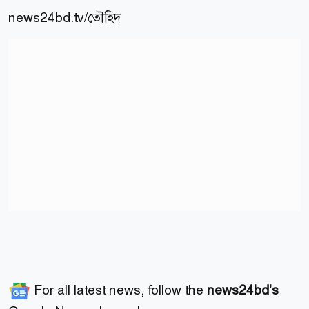
news24bd.tv/তৌহিদ
For all latest news, follow the
news24bd's