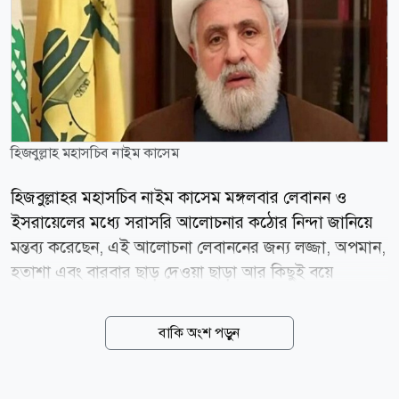
হিজবুল্লাহ মহাসচিব নাইম কাসেম
হিজবুল্লাহর মহাসচিব নাইম কাসেম মঙ্গলবার লেবানন ও
ইসরায়েলের মধ্যে সরাসরি আলোচনার কঠোর নিন্দা জানিয়ে
মন্তব্য করেছেন, এই আলোচনা লেবাননের জন্য লজ্জা, অপমান,
হতাশা এবং বারবার ছাড় দেওয়া ছাড়া আর কিছুই বয়ে
আনেনি। তিনি দেশটির কর্মকর্তাদের মার্কিন যুক্তরাষ্ট্রের বিপক্ষে
শক্ত অবস্থান নেওয়ার আহ্বান জানান। বালবেকে আয়োজিত
বাকি অংশ পড়ুন
একটি আরবাইন স্মরণানুষ্ঠানে বক্তব্য দেওয়ার সময় কাসেম
উল্লেখ করেন, লেবাননের বিরুদ্ধে চলমান ইসরায়েলি আগ্রাসন
থামাতে ইরান ও মার্কিন যুক্তরাষ্ট্রের মধ্যকার যুদ্ধবিরতি