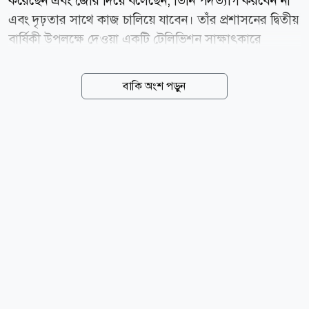
করেছেন এবং জোর দিয়ে বলেছেন, তিনি পদত্যাগ করবেন না
এবং দৃঢ়তার সাথে কাজ চালিয়ে যাবেন। তাঁর প্রশাসনের দ্বিতীয়
বার্ষিকী উপলক্ষে দেওয়া একটি টেলিভিশন সাক্ষাৎকারে
পেজেশকিয়ান মন্তব্য করেন, যার কিছু অংশ ইসলামিক
রিপাবলিক অফ ইরান ব্রডকাস্টিং (আইআরআইবি)-এ
বাকি অংশ পড়ুন
সম্প্রচারের আগে মঙ্গলবার প্রকাশ করা হয়। সেখানে তিনি জোর
দিয়ে বলেন, তাঁর প্রশাসন দেশের সশস্ত্র বাহিনীর সাথে
সম্পূর্ণরূপে সমন্বিত। রাষ্ট্রপতি বলেন, আমরা সামরিক বাহিনীর
সাথে সম্পূর্ণরূপে সমন্বিত। তাঁর পদত্যাগ নিয়ে জল্পনা-কল্পনার
বিষয়ে কথা বলতে গিয়ে পেজেশকিয়ান দৃঢ়ভাবে এই গুজব
অস্বীকার করেন। তিনি বলেন, আমি যদি কখনো পদত্যাগ করার
সিদ্ধান্ত নিই, তবে আমি নিজেই তা ঘোষণা করব। কিন্তু আমি
পদত্যাগ করব না, এবং আমি আমার অবস্থানে অটল...