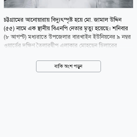
চট্টগ্রামের আনোয়ারায় বিদ্যুৎস্পৃষ্ট হয়ে মো. জামাল উদ্দিন
(৫৫) নামে এক স্থানীয় বিএনপি নেতার মৃত্যু হয়েছে। শনিবার
(৮ আগস্ট) মধ্যরাতে উপজেলার বারখাইন ইউনিয়নের ৯ নম্বর
ওয়ার্ডের দক্ষিণ তৈলারদ্বীপ এলাকার মোহছেন ডিলারের
বাড়িতে এ দুর্ঘটনা ঘটে। নিহত জামাল উদ্দিন আনোয়ারা
উপজেলা বিএনপির সাবেক সদস্য ছিলেন। স্থানীয় সূত্রে জানা
বাকি অংশ পড়ুন
যায়, শনিবার মধ্যরাতে জামাল উদ্দিনের চাচাতো ভাই মো.
মুজিবের ঘরে বৈদ্যুতিক শর্টসার্কিট থেকে হঠাৎ আগুনের
সূত্রপাত হয়। আগুনের খবর পেয়ে তাৎক্ষণিকভাবে সেখানে ছুটে
যান জামাল উদ্দিন। পরে নিজের ঘরের আইপিএসের বৈদ্যুতিক
লাইন বন্ধ করতে গেলে অসাবধানতাবশত তিনি বিদ্যুৎস্পৃষ্ট
হন। এতে গুরুতর আহত হয়ে ঘটনাস্থলেই লুটিয়ে পড়েন তিনি।
পরে তাকে উদ্ধার করে দ্রুত হাসপাতালে নেওয়ার চেষ্টা করা
হলেও পথেই তার মৃত্যু হয়। বারখাইন ইউনিয়নের ৯ নম্বর...