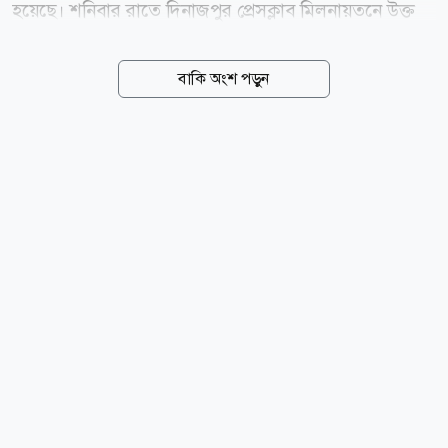
হয়েছে। শনিবার রাতে দিনাজপুর প্রেসক্লাব মিলনায়তনে উক্ত
অনুষ্ঠানের আয়োজন করে উত্তরতরঙ্গ সাহিত্য পরিষদ। এ সময়
উপস্থিত ছিলেন দিনাজপুর প্রেসক্লাবের সভাপতি স্বরূপ বকসী
বাকি অংশ পড়ুন
বাচ্চু, বিশিষ্ট লেখক এ্যাডভোকেট মাজহারুল ইসলাম সরকার,
উত্তরতরঙ্গ সাহিত্য পরিষদের সভাপতি কামরুজ্জামান গোপন,
সাধারণ সম্পাদক মাসুদ মুস্তাফিজ, কবি ও প্রাবদ্ধিক আযাদ
কালাম, ফরিদুল আজাদ মিলন, মোজাম্মেল বিশ্বাস, এমরান
কবির, নারীনেত্রী ড. মারুফা বেগম প্রমূখ। ইতিকথার সম্পাদক
কবি মাসুদ মুস্তাফিজ বলেন, প্রায় এক বছর নিরলস পরিশ্রমের
পর এই স্মারকসংখ্যাটি বের হয়েছে। যা ভবিষ্যতে দিনাজপুরের
ইতিহাস হয়ে থাকবে। উক্ত প্রকাশনায়...