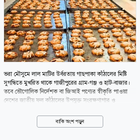
ভরা মৌসুমে লাল মাটির উর্বরতায় গাছপাকা কাঁঠালের মিষ্টি
সুগন্ধিতে মুখরিত থাকে গাজীপুরের গ্রাম-গঞ্জ ও হাট-বাজার।
তবে ভৌগোলিক নির্দেশক বা জিআই পণ্যের স্বীকৃতি পাওয়া
দেশের জাতীয় ফল কাঁঠালের উপযুক্ত সংরক্ষণাগার ও
প্রক্রিয়াজাতকরণের সুযোগ না থাকায় প্রতি বছরই গাছে ও
বাগানে পঁচে নষ্ট হয় বিপুল পরিমাণ কাঁঠাল। সেই লোকসানের
বাকি অংশ পড়ুন
গল্প বদলে দিতে এবার জেলার শ্রীপুর উপজেলায় এক বৈপ্লবিক
উদ্যোগ নিয়ে হাজির হয়েছেন উদ্যোক্তা আব্দুস সাত্তার ভূঁইয়া।