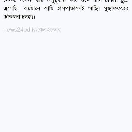
সৈকত বলেন, তার অসুস্থতার খবর শুনে আমি ঢাকায় ছুটে
এসেছি। বর্তমানে আমি হাসপাতালেই আছি। মুজাফফরের
চিকিৎসা চলছে।
news24bd.tv/কেএইচআর