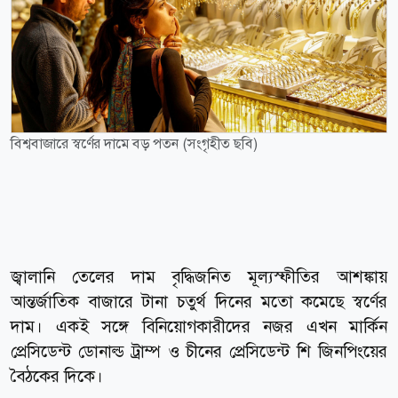
বিশ্ববাজারে স্বর্ণের দামে বড় পতন (সংগৃহীত ছবি)
জ্বালানি তেলের দাম বৃদ্ধিজনিত মূল্যস্ফীতির আশঙ্কায়
আন্তর্জাতিক বাজারে টানা চতুর্থ দিনের মতো কমেছে স্বর্ণের
দাম। একই সঙ্গে বিনিয়োগকারীদের নজর এখন মার্কিন
প্রেসিডেন্ট ডোনাল্ড ট্রাম্প ও চীনের প্রেসিডেন্ট শি জিনপিংয়ের
বৈঠকের দিকে।