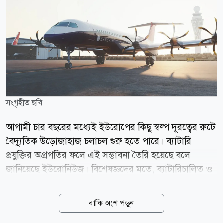
সংগৃহীত ছবি
আগামী চার বছরের মধ্যেই ইউরোপের কিছু স্বল্প দূরত্বের রুটে
বৈদ্যুতিক উড়োজাহাজ চলাচল শুরু হতে পারে। ব্যাটারি
প্রযুক্তির অগ্রগতির ফলে এই সম্ভাবনা তৈরি হয়েছে বলে
জানিয়েছে ইউরোনিউজ। বিশেষজ্ঞদের মতে, ব্যাটারিচালিত ও
হাইব্রিড উড়োজাহাজ স্বল্প দূরত্বের বিমান ভ্রমণকে আরও
পরিবেশবান্ধব করে তুলবে। পাশাপাশি আমদানি করা জেট
বাকি অংশ পড়ুন
জ্বালানির ওপর নির্ভরতাও কমবে। মধ্যপ্রাচ্যের অস্থিরতার