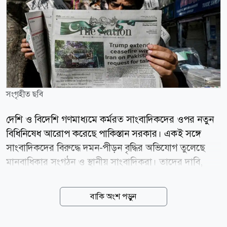
সংগৃহীত ছবি
দেশি ও বিদেশি গণমাধ্যমে কর্মরত সাংবাদিকদের ওপর নতুন
বিধিনিষেধ আরোপ করেছে পাকিস্তান সরকার। একই সঙ্গে
সাংবাদিকদের বিরুদ্ধে দমন-পীড়ন বৃদ্ধির অভিযোগ তুলেছে
মানবাধিকার সংগঠন ও স্থানীয় সাংবাদিকরা। তাদের দাবি,
এসব পদক্ষেপ দেশটিতে স্বাধীন সাংবাদিকতার পরিসর আরও
সংকুচিত করবে। নিউইয়র্ক টাইমস-এর প্রতিবেদনে স্থানীয়
বাকি অংশ পড়ুন
সাংবাদিক ও মানবাধিকার সংস্থাগুলোর বরাতে বলা হয়েছে,
নতুন নিয়ম অনুযায়ী বিদেশি সংবাদমাধ্যমে কর্মরত