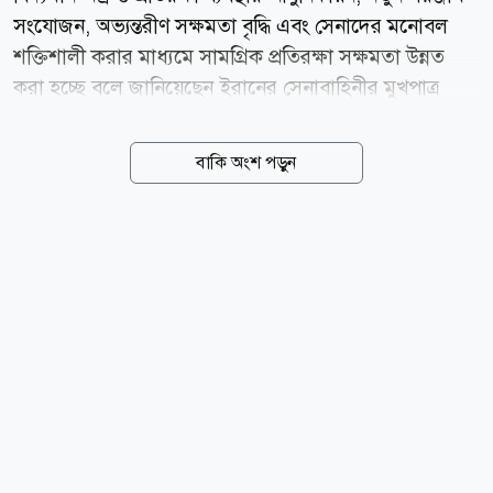
সংযোজন, অভ্যন্তরীণ সক্ষমতা বৃদ্ধি এবং সেনাদের মনোবল
শক্তিশালী করার মাধ্যমে সামগ্রিক প্রতিরক্ষা সক্ষমতা উন্নত
করা হচ্ছে বলে জানিয়েছেন ইরানের সেনাবাহিনীর মুখপাত্র
ব্রিগেডিয়ার জেনারেল মোহাম্মদ আক্রমিনিয়া। এর মধ্য
দিয়েযুদ্ধের জন্য ব্যাপক প্রস্তুতি নিচ্ছে দেশটি। ইরানের একটি
বাকি অংশ পড়ুন
আধা-সরকারি সংবাদ সংস্থা তাসনিম নিউজ এজেন্সির এক
প্রতিবেদনে এ তথ্য জানা গেছে। সাম্প্রতিক বছরগুলোতে এসব
পদক্ষেপ একযোগে বাস্তবায়নের ফলে সেনাবাহিনীর প্রতিরক্ষা
সক্ষমতা উল্লেখযোগ্যভাবে বৃদ্ধি পেয়েছে বলেও জানান তিনি।
আক্রমিনিয়া বলেন, বর্তমান পরিস্থিতিতে যুদ্ধ সক্ষমতার একটি
গুরুত্বপূর্ণ অংশ নির্ভর করে ক্ষতিগ্রস্ত বা পুরনো প্রতিরক্ষা
ব্যবস্থার সংস্কার ও আধুনিকায়নের ওপর। সেনাবাহিনী নিজস্ব...