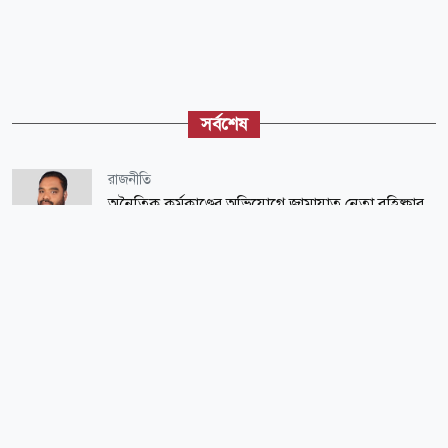
সর্বশেষ
রাজনীতি
অনৈতিক কর্মকাণ্ডের অভিযোগে জামায়াত নেতা বহিষ্কার
জাতীয়
রাষ্ট্রপতি নির্বাচনের চূড়ান্ত ভোটার তালিকা প্রকাশ
জাতীয়
শিল্প মন্ত্রণালয় সম্পর্কিত স্থায়ী কমিটির প্রথম বৈঠক
অনুষ্ঠিত
সারাদেশ
চুরি করতে গিয়ে ‘গৃহবধূর কামড়ে’ চোরের আঙুল বিচ্ছিন্ন