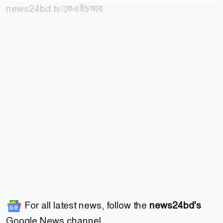
news24bd.tv/কেএইচআর
For all latest news, follow the
news24bd's
Google News channel.