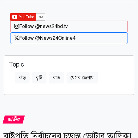
Follow @news24bd.tv
Follow @News24Online4
Topic
ঝড়
বৃষ্টি
রাত
যেসব জেলায়
জাতীয়
রাষ্ট্রপতি নির্বাচনের চূড়ান্ত ভোটার তালিকা