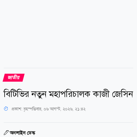
নদীবন্দরকে ১ নম্বর সতর্কসংকেত দেখাতে বলা হয়েছে।
এদিকে মৌসুমি বায়ু...
জাতীয়
বিটিভির নতুন মহাপরিচালক কাজী জেসিন
প্রকাশ:
বৃহস্পতিবার, ০৬ আগস্ট, ২০২৬, ২১:৪২
অনলাইন ডেস্ক