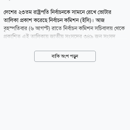
দেশের ২৩তম রাষ্ট্রপতি নির্বাচনকে সামনে রেখে ভোটার
তালিকা প্রকাশ করেছে নির্বাচন কমিশন (ইসি)। আজ
বৃহস্পতিবার (৬ আগস্ট) রাতে নির্বাচন কমিশন সচিবালয় থেকে
প্রকাশিত এই তালিকায় জাতীয় সংসদের ৩৪৯ জন সংসদ
সদস্যকে (এমপি) ভোটার হিসেবে অন্তর্ভুক্ত করা হয়েছে। এর
আগে আজই আনুষ্ঠানিকভাবে দেশের পরবর্তী রাষ্ট্রপতি
বাকি অংশ পড়ুন
নির্বাচনের বহুল প্রতীক্ষিত তফসিল ঘোষণা করে কমিশন।
ঘোষিত তফসিল অনুযায়ী, আগামী ১৩ আগস্ট রাষ্ট্রপতি পদের
জন্য মনোনয়নপত্র জমা দেওয়ার শেষ দিন নির্ধারণ করা হয়েছে।
কমিশনের ঘোষিত সময়সূচি অনুযায়ী, জমা পড়া
মনোনয়নপত্রগুলো আগামী ১৬ আগস্ট যাচাই-বাছাই করা হবে।
আর নির্বাচনে প্রার্থিতা প্রত্যাহারের শেষ সময় নির্ধারণ করা
হয়েছে ১৮ আগস্ট। উল্লেখ্য, শারীরিক অসুস্থতা ও ব্যক্তিগত
কারণ দেখিয়ে গত ২৪ জুলাই দেশের ২২তম রাষ্ট্রপতি মো.
সাহাবুদ্দিন পদত্যাগ করেন। তাঁর...