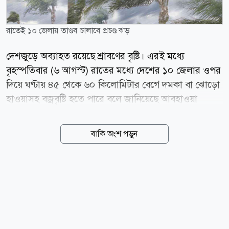
রাতেই ১০ জেলায় তাণ্ডব চালাবে প্রচণ্ড ঝড়
দেশজুড়ে অব্যাহত রয়েছে শ্রাবণের বৃষ্টি। এরই মধ্যে
বৃহস্পতিবার (৬ আগস্ট) রাতের মধ্যে দেশের ১০ জেলার ওপর
দিয়ে ঘণ্টায় ৪৫ থেকে ৬০ কিলোমিটার বেগে দমকা বা ঝোড়ো
হাওয়াসহ বজ্রবৃষ্টি হতে পারে বলে জানিয়েছে আবহাওয়া
অধিদপ্তর। একই সঙ্গে আগামী পাঁচ দিন দেশের বিভিন্ন এলাকায়
বৃষ্টি, বজ্রবৃষ্টি এবং কোথাও কোথাও ভারী থেকে অতি ভারী
বাকি অংশ পড়ুন
বর্ষণের পূর্বাভাস দেওয়া হয়েছে। আবহাওয়াবিদ এ কে এম
নাজমুল হকের দেওয়া নদীবন্দর সতর্কবার্তায় বলা হয়েছে,
বৃহস্পতিবার দিবাগত রাত ১টার মধ্যে ঢাকা, ফরিদপুর,
টাঙ্গাইল, পাবনা, বরিশাল, পটুয়াখালী, কুমিল্লা, নোয়াখালী,
চট্টগ্রাম ও কক্সবাজার জেলার ওপর দিয়ে দক্ষিণ অথবা দক্ষিণ-
পূর্ব দিক থেকে ঘণ্টায় ৪৫ থেকে ৬০ কিলোমিটার বেগে দমকা
হাওয়াসহ বৃষ্টি বা বজ্রবৃষ্টি হতে পারে। এ কারণে এসব এলাকার