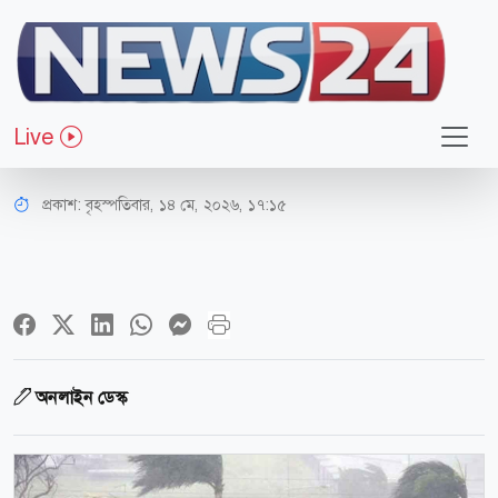
জাতীয়
রাত ১ টার মধ্যে ঢাকাসহ যেসব জেলায়
Live
৬০ কিমি বেগে ঝড়ের আভাস
প্রকাশ:
বৃহস্পতিবার, ১৪ মে, ২০২৬, ১৭:১৫
অনলাইন ডেস্ক