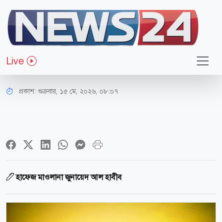
ধর্ম-জীবন
মানুষে মানুষে বিবাদ নয়, ভালোবাসা হোক
Live
আমাদের পরিচয়
প্রকাশ:
শুক্রবার, ১৫ মে, ২০২৬, ০৮:০৭
হাফেজ মাওলানা জুনায়েদ আল হাবীব