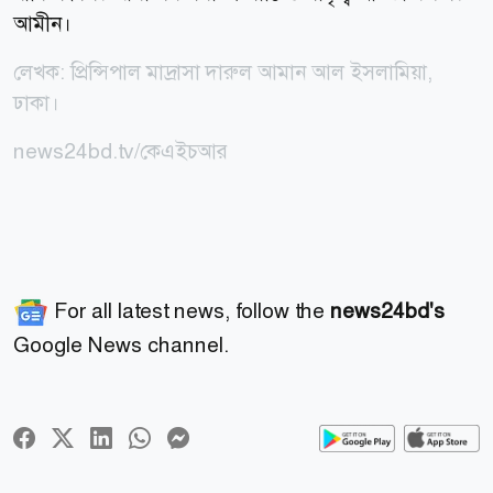
আমীন।
লেখক: প্রিন্সিপাল মাদ্রাসা দারুল আমান আল ইসলামিয়া,
ঢাকা।
news24bd.tv/কেএইচআর
For all latest news, follow the
news24bd's
Google News channel.