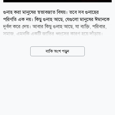
গুনাহ করা মানুষের স্বভাবজাত বিষয়। তবে সব গুনাহের
পরিণতি এক নয়। কিছু গুনাহ আছে, যেগুলো মানুষের ঈমানকে
দুর্বল করে দেয়। আবার কিছু গুনাহ আছে, যা ব্যক্তি, পরিবার,
সমাজ, এমনকি একটি জাতির ধ্বংসের কারণ হয়ে দাঁড়ায়।
ইসলাম এসব গুনাহ থেকে বাঁচতে বিশেষভাবে সতর্ক করেছে
এবং এগুলোকে কবিরা গুনাহ বা মহাপাপ হিসেবে আখ্যায়িত
বাকি অংশ পড়ুন
করেছে। রাসুল (সা.) এমন সাতটি গুনাহের কথা উল্লেখ
করেছেন, যেগুলোর ক্ষেত্রে তিনি আল-মুবিকাত শব্দ ব্যবহার
করেছেন। আল-মুবিকাত শব্দের অর্থ এমন ধ্বংসাত্মক পাপ, যা
মানুষকে দুনিয়ায় বিপর্যস্ত করে এবং আখিরাতে কঠিন শাস্তির
মুখোমুখি করে। বিখ্যাত সাহাবি আবু হুরায়রা (রা.) থেকে বর্ণিত,
রাসুলুল্লাহ (সা.) ইরশাদ করেন, তোমরা সাতটি ধ্বংসাত্মক পাপ
থেকে বেঁচে থাকো। সাহাবিরা জিজ্ঞেস করলেন, হে আল্লাহর
রাসুল! সেগুলো কী? তিনি বললেন, আল্লাহর সঙ্গে শিরক করা,
জাদু করা, অন্যায়ভাবে...