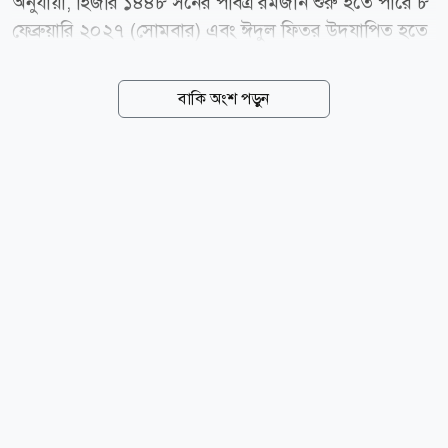
অনুযায়ী, হিজরি ১৪৪৮ সনের পবিত্র রমজান শুরু হতে পারে ৮
ফেব্রুয়ারি ২০২৭ (সোমবার) এবং ঈদুল ফিতর উদযাপিত হতে
পারে ৯ মার্চ (মঙ্গলবার)। মধ্যপ্রাচ্যভিত্তিক সংবাদমাধ্যম জর্ডান
নিউজ এবং সৌদি আরবের হিজরি ক্যালেন্ডার-সংক্রান্ত তথ্যের
বাকি অংশ পড়ুন
ভিত্তিতে এ সম্ভাব্য তারিখ প্রকাশ করা হয়েছে।
জ্যোতির্বিজ্ঞানভিত্তিক হিসাব অনুযায়ী, ১৪৪৮ হিজরির শাবান
মাসের ২৯ তারিখ অর্থাৎ ৬ ফেব্রুয়ারি (শনিবার) সন্ধ্যায়
রমজানের চাঁদ দেখা যাওয়ার সম্ভাবনা খুবই কম। ফলে শাবান
মাস ৩০ দিন পূর্ণ হতে পারে। সে হিসেবে ৮ ফেব্রুয়ারি থেকে
রমজান মাস শুরু হওয়ার সম্ভাবনাই বেশি। প্রাক্কলনে আরও
বলা হয়েছে, এবার রমজান মাস ২৯ দিনের হতে পারে। সে
অনুযায়ী ৮ মার্চ (সোমবার) রমজান মাস শেষ হবে এবং পরদিন
৯...