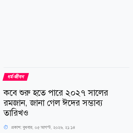
ধর্ম-জীবন
কবে শুরু হতে পারে ২০২৭ সালের
রমজান, জানা গেল ঈদের সম্ভাব্য
তারিখও
প্রকাশ:
বুধবার, ০৫ আগস্ট, ২০২৬, ২১:১৪