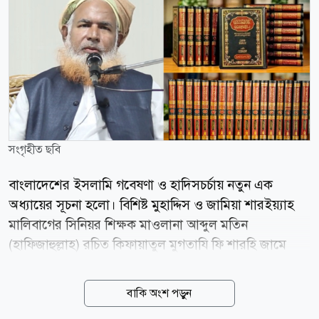
সংগৃহীত ছবি
বাংলাদেশের ইসলামি গবেষণা ও হাদিসচর্চায় নতুন এক
অধ্যায়ের সূচনা হলো। বিশিষ্ট মুহাদ্দিস ও জামিয়া শারইয়্যাহ
মালিবাগের সিনিয়র শিক্ষক মাওলানা আব্দুল মতিন
(হাফিজাহুল্লাহ) রচিত কিফায়াতুল মুগতাযি ফি শারহি জামে
তিরমিজি-এর পূর্ণাঙ্গ ১৭ খণ্ড প্রকাশিত হয়েছে। দীর্ঘ ২৫ বছরের
গবেষণা, অধ্যবসায় ও পাঠদানের অভিজ্ঞতার ভিত্তিতে রচিত
বাকি অংশ পড়ুন
এই আরবি ব্যাখ্যাগ্রন্থকে দেশ-বিদেশের আলেমরা হাদিস