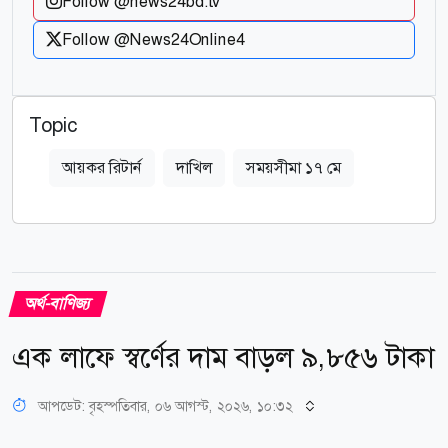
Follow @news24bd.tv
Follow @News24Online4
Topic
আয়কর রিটার্ন
দাখিল
সময়সীমা ১৭ মে
অর্থ-বাণিজ্য
এক লাফে স্বর্ণের দাম বাড়ল ৯,৮৫৬ টাকা
আপডেট: বৃহস্পতিবার, ০৬ আগস্ট, ২০২৬, ১০:৩২