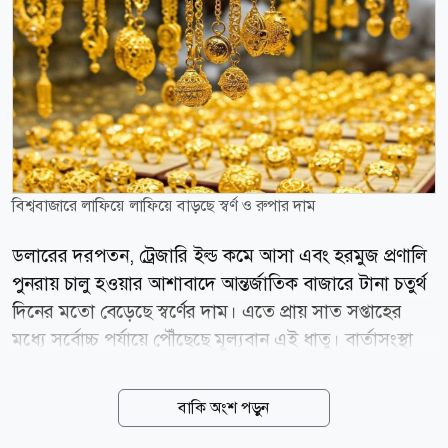
বিশ্ববাজারে লাফিয়ে লাফিয়ে বাড়ছে স্বর্ণ ও রুপার দাম
ডলারের দরপতন, ট্রেজারি ইল্ড কমে আসা এবং হরমুজ প্রণালি
পুনরায় চালু হওয়ার আশাবাদে আন্তর্জাতিক বাজারে টানা চতুর্থ
দিনের মতো বেড়েছে স্বর্ণের দাম। এতে প্রায় সাত সপ্তাহের
মধ্যে সর্বোচ্চ পর্যায়ে পৌঁছেছে মূল্যবান এই ধাতু। বার্তাসংস্থা
রয়টার্সের প্রতিবেদনে বলা হয়েছে, বৃহস্পতিবার (৬ আগস্ট)
স্পট মার্কেটে স্বর্ণের দাম ১ শতাংশ বেড়ে প্রতি আউন্স ৪ হাজার
বাকি অংশ পড়ুন
২৮৫ দশমিক ৬৯ ডলারে দাঁড়িয়েছে, যা ১৮ জুনের পর