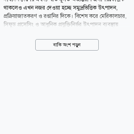
থাকলেও এখন নজর দেওয়া হচ্ছে সমুদ্রভিত্তিক উৎপাদন,
প্রক্রিয়াজাতকরণ ও রপ্তানির দিকে। বিশেষ করে মেরিকালচার,
সিফুড প্রসেসিং ও আধুনিক প্রযুক্তিনির্ভর উৎপাদন ব্যবস্থায়
বিনিয়োগ আকর্ষণে একগুচ্ছ উদ্যোগ সামনে আনছে সরকার।
সংশ্লিষ্টরা বলছেন, উৎপাদন থেকে রপ্তানি পর্যন্ত পুরো সরবরাহ
বাকি অংশ পড়ুন
শৃঙ্খলে বিনিয়োগ নিশ্চিত করা গেলে ব্লু ইকোনমি দেশের
অর্থনীতিতে নতুন মাত্রা যোগ করতে পারে। দেশের মোট দেশজ
উৎপাদনে (জিডিপি) মৎস্য খাতের অবদান প্রায় ৩ দশমিক ৪
শতাংশ এবং কৃষিজ জিডিপিতে প্রায় ২২ শতাংশ। বাংলাদেশ
ইতোমধ্যে বিশ্বের শীর্ষ অভ্যন্তরীণ মৎস্য ও অ্যাকুয়াকালচার
উৎপাদনকারী দেশগুলোর একটি। তবে এখন লক্ষ্য শুধু
উৎপাদন বাড়ানো নয় বরং উচ্চমূল্যের সামুদ্রিক প্রজাতি,
প্রযুক্তিনির্ভর চাষ এবং রপ্তানিমুখী শিল্প গড়ে তোলা।...