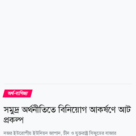
কমেছে। বিপরীতে চীনের ইউয়ান ৫ দশমিক ১৪ শতাংশ এবং
পাকিস্তানের রুপি ০ দশমিক ৩৯ শতাংশ শক্তিশালী হয়েছে।
বাংলাদেশ ব্যাংকের কর্মকর্তারা বলছেন, বাজারভিত্তিক বিনিময়
হার ব্যবস্থা চালু এবং...
অর্থ-বাণিজ্য
সমুদ্র অর্থনীতিতে বিনিয়োগ আকর্ষণে আট
প্রকল্প
নজর ইউরোপীয় ইউনিয়ন জাপান, চীন ও যুক্তরাষ্ট্র সিফুডের বাজার