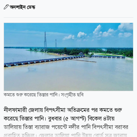
অনলাইন ডেস্ক
কমতে শুরু করেছে তিস্তার পানি। সংগৃহীত ছবি
নীলফামারী জেলায় বিপৎসীমা অতিক্রমের পর কমতে শুরু
করেছে তিস্তার পানি। বুধবার (৫ আগস্ট) বিকেল ৪টায়
ডালিয়ায় তিস্তা ব্যারাজ পয়েন্টে নদীর পানি বিপৎসীমা বরাবর
প্রবাহিত হচ্ছিল। জেলার ডালিয়া পানি উন্নয় বোর্ড সূত্র জানায়,