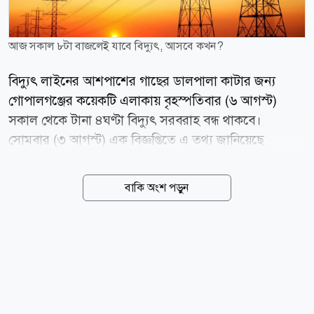
আজ সকাল ৮টা বাজলেই যাবে বিদ্যুৎ, আসবে কখন?
বিদ্যুৎ লাইনের আশপাশের গাছের ডালপালা কাটার জন্য
গোপালগঞ্জের কয়েকটি এলাকায় বৃহস্পতিবার (৬ আগস্ট)
সকাল থেকে টানা ৪ঘণ্টা বিদ্যুৎ সরবরাহ বন্ধ থাকবে।
সোমবার (৩ আগস্ট) এক বিজ্ঞপ্তিতে এ তথ্য জানিয়েছে
গোপালগঞ্জ বিদ্যুৎ সরবরাহ, ওজোপাডিকো। এতে বলা হয়,
ঝড় বৃষ্টিতে বিদ্যুৎ বিভ্রাট এড়াতে বৃহস্পতিবার বিদ্যুৎ লাইনের
বাকি অংশ পড়ুন
আশেপাশের গাছের ডালপালা কাটা হবে। এ জন্য গোপালগঞ্জ
পৌরসভা এলাকার ওজোপাডিকো দপ্তরের আওতায় কয়েকটি
এলাকায় সকাল ৮ টা থেকে দুপুর ১২টা পর্যন্ত বিদ্যুৎ সরবরাহ
বন্ধ থাকবে। এলাকাগুলো হলো- পাওয়া হাউজ বাউন্ডারি
সংলগ্ন ১০তলা বন্ধন ভবন, আরামবাগ, শাহিন স্কুল, আমেনা
স্কুল রোড, রেশমা ইন্টা: স্কুল, লায়েকের মোড়, নীচুপাড়া,