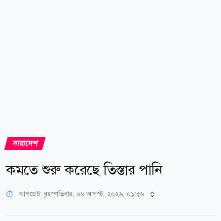
ইতালি মোড়, গুল্লি বাড়ি মোড়, লোহার ব্রিজ, মানিক সড়ক,
চেচানিয়াকান্দি এলাকা। এছাড়া বিদ্যুৎ লাইন একই পোলে
হওয়ায় ১১কেভি মোহাম্মদ পাড়া ফিডারে সকাল...
সারাদেশ
কমতে শুরু করেছে তিস্তার পানি
আপডেট: বৃহস্পতিবার, ০৬ আগস্ট, ২০২৬, ০১:৫৬